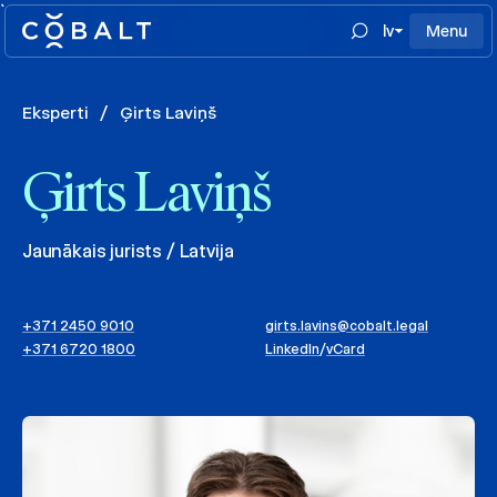
`
lv
Menu
Eksperti
/
Ģirts Laviņš
Ģirts Laviņš
Jaunākais jurists / Latvija
+371 2450 9010
girts.lavins@cobalt.legal
+371 6720 1800
LinkedIn
/
vCard