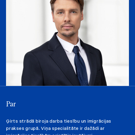
Par
Ģirts strādā biroja darba tiesību un imigrācijas
prakses grupā. Viņa specialitāte ir dažādi ar