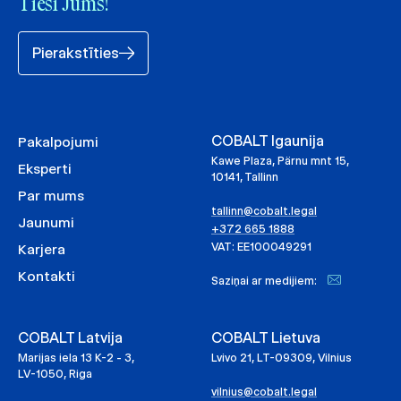
Tieši Jums!
Pierakstīties
COBALT Igaunija
Pakalpojumi
Kawe Plaza, Pärnu mnt 15,
Eksperti
10141, Tallinn
Par mums
tallinn@cobalt.legal
Jaunumi
+372 665 1888
VAT: EE100049291
Karjera
Kontakti
Saziņai ar medijiem:
COBALT Latvija
COBALT Lietuva
Marijas iela 13 K-2 - 3,
Lvivo 21, LT-09309, Vilnius
LV-1050, Riga
vilnius@cobalt.legal