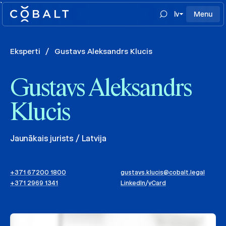
`
lv
Menu
Eksperti
/
Gustavs Aleksandrs Klucis
Gustavs Aleksandrs
Klucis
Jaunākais jurists / Latvija
+371 67200 1800
gustavs.klucis@cobalt.legal
+371 2969 1341
LinkedIn
/
vCard