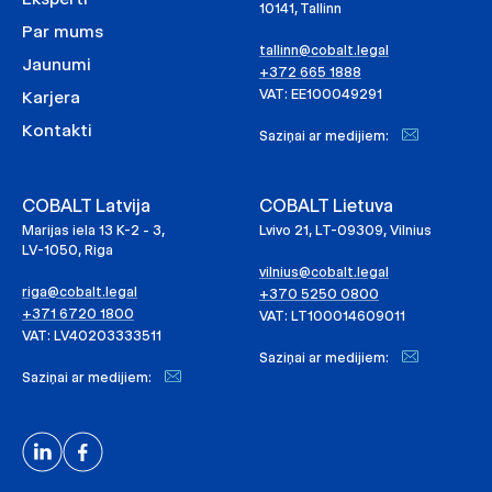
10141, Tallinn
Par mums
tallinn@cobalt.legal
Jaunumi
+372 665 1888
VAT: EE100049291
Karjera
Kontakti
Saziņai ar medijiem:
COBALT Latvija
COBALT Lietuva
Marijas iela 13 K-2 - 3,
Lvivo 21, LT-09309, Vilnius
LV-1050, Riga
vilnius@cobalt.legal
riga@cobalt.legal
+370 5250 0800
+371 6720 1800
VAT: LT100014609011
VAT: LV40203333511
Saziņai ar medijiem:
Saziņai ar medijiem: