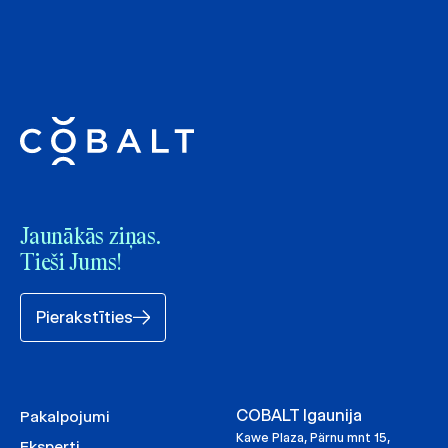
Jaunākās ziņas.
Tieši Jums!
Pierakstīties
COBALT Igaunija
Pakalpojumi
Kawe Plaza, Pärnu mnt 15,
Eksperti