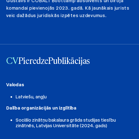
Gustavs ir COBALT Bootcamp absolvents un biroja
komandai pievienojās 2023. gadā. Kā jaunākais jurists
veic dažādus juridiskās izpētes uzdevumus.
CV
Pieredze
Publikācijas
Valodas
Latviešu, angļu
Dalība organizācijās un izglītība
Sociālo zinātņu bakalaura grāda studijas tiesību
zinātnēs, Latvijas Universitāte (2024. gads)