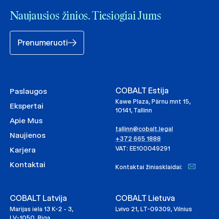
Naujausios žinios. Tiesiogiai Jums
Prenumeruoti
COBALT Estija
Paslaugos
Kawe Plaza, Pärnu mnt 15,
Ekspertai
10141, Tallinn
Apie Mus
tallinn@cobalt.legal
Naujienos
+372 665 1888
VAT: EE100049291
Karjera
Kontaktai
Kontaktai žiniasklaidai:
COBALT Latvija
COBALT Lietuva
Marijas iela 13 K-2 - 3,
Lvivo 21, LT-09309, Vilnius
LV-1050, Riga