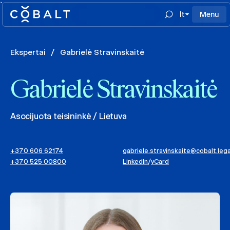
`
lt
Menu
Ekspertai
/
Gabrielė Stravinskaitė
Gabrielė Stravinskaitė
Asocijuota teisininkė / Lietuva
+370 606 62174
gabriele.stravinskaite@cobalt.lega
+370 525 00800
LinkedIn
/
vCard