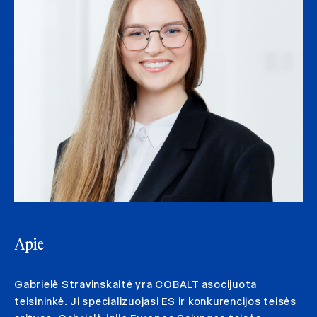
Apie
Gabrielė Stravinskaitė yra COBALT asocijuota
teisininkė. Ji specializuojasi ES ir konkurencijos teisės