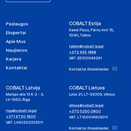
COBALT Estija
Paslaugos
Kawe Plaza, Pärnu mnt 15,
Ekspertai
10141, Tallinn
Apie Mus
tallinn@cobalt.legal
Naujienos
+372 665 1888
VAT: EE100049291
Karjera
Kontaktai
Kontaktai žiniasklaidai:
COBALT Latvija
COBALT Lietuva
Marijas iela 13 K-2 - 3,
Lvivo 21, LT-09309, Vilnius
LV-1050, Riga
vilnius@cobalt.legal
riga@cobalt.legal
+370 5250 0800
+371 6720 1800
VAT: LT100014609011
VAT: LV40203333511
Kontaktai žiniasklaidai: