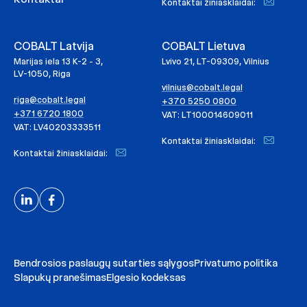
Kontaktai žiniasklaidai:
COBALT Latvija
COBALT Lietuva
Marijas iela 13 K-2 - 3,
Lvivo 21, LT-09309, Vilnius
LV-1050, Riga
vilnius@cobalt.legal
riga@cobalt.legal
+370 5250 0800
+371 6720 1800
VAT: LT100014609011
VAT: LV40203333511
Kontaktai žiniasklaidai:
Kontaktai žiniasklaidai:
Bendrosios paslaugų sutarties sąlygos
Privatumo politika
Slapukų pranešimas
Elgesio kodeksas