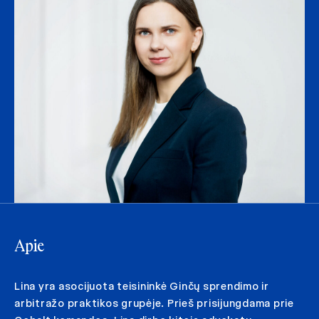
Apie
Lina yra asocijuota teisininkė Ginčų sprendimo ir
arbitražo praktikos grupėje. Prieš prisijungdama prie