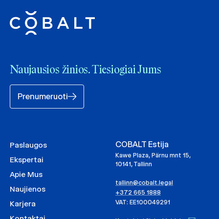
Naujausios žinios. Tiesiogiai Jums
Prenumeruoti
COBALT Estija
Paslaugos
Kawe Plaza, Pärnu mnt 15,
Ekspertai
10141, Tallinn
Apie Mus
tallinn@cobalt.legal
Naujienos
+372 665 1888
VAT: EE100049291
Karjera
Kontaktai