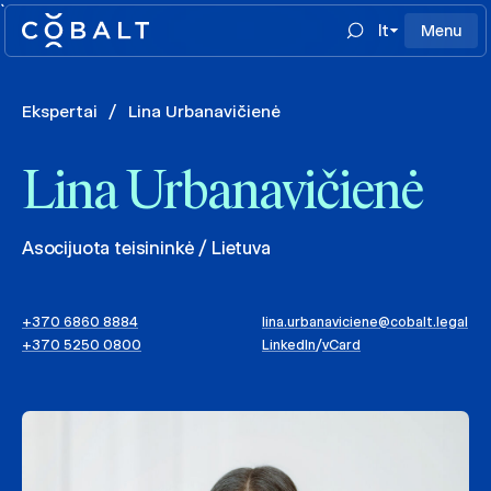
`
lt
Menu
Ekspertai
/
Lina Urbanavičienė
Lina Urbanavičienė
Asocijuota teisininkė / Lietuva
+370 6860 8884
lina.urbanaviciene@cobalt.legal
+370 5250 0800
LinkedIn
/
vCard