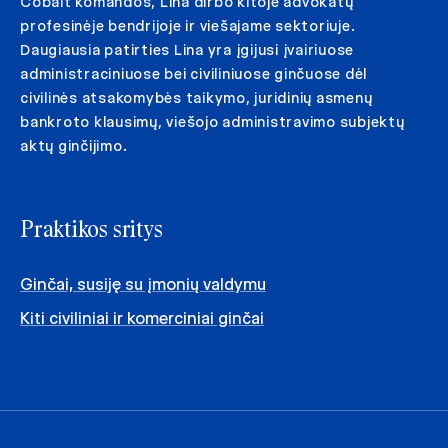
Cobalt komandos, Lina dirbo kitoje advokatų
profesinėje bendrijoje ir viešajame sektoriuje.
Daugiausia patirties Lina yra įgijusi įvairiuose
administraciniuose bei civiliniuose ginčuose dėl
civilinės atsakomybės taikymo, juridinių asmenų
bankroto klausimų, viešojo administravimo subjektų
aktų ginčijimo.
Praktikos sritys
Ginčai, susiję su įmonių valdymu
Kiti civiliniai ir komerciniai ginčai