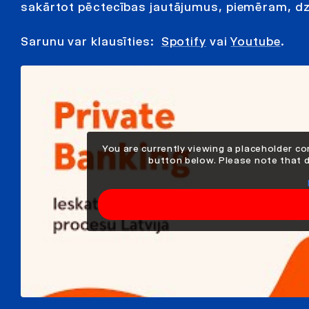
sakārtot pēctecības jautājumus, piemēram, dz
Sarunu var klausīties:
Spotify
vai
Youtube
.
You are currently viewing a placeholder c
button below. Please note that do