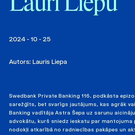
Lauri Liepu
2024 - 10 - 25
Autors:
Lauris Liepa
Swedbank Private Banking 116. podkāsta epizo
sarežģīts, bet svarīgs jautājums, kas agrāk v
Banking vadītāja Astra Šepa uz sarunu aicināj
advokātu, kurš sniedz ieskatu par mantojuma p
nodokļi atkarībā no radniecības pakāpes un akt