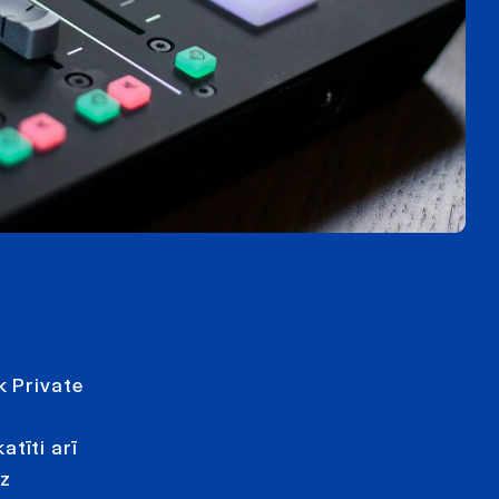
k Private
tīti arī
dz