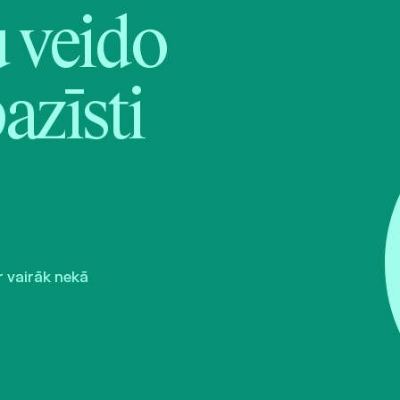
veido
pazīsti
r vairāk nekā