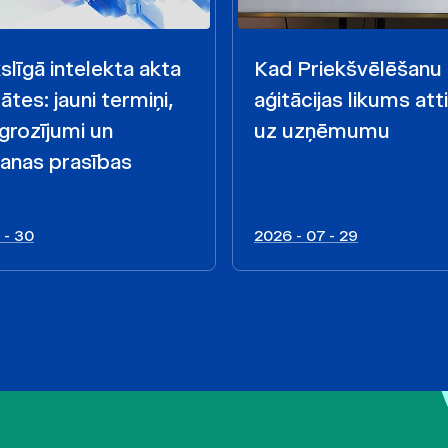
līgā intelekta akta
Kad Priekšvēlēšanu
ātes: jauni termiņi,
aģitācijas likums att
 grozījumi un
uz uzņēmumu
anas prasības
 - 30
2026 - 07 - 29