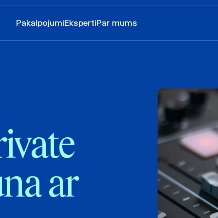
Pakalpojumi
Eksperti
Par mums
ivate
na ar