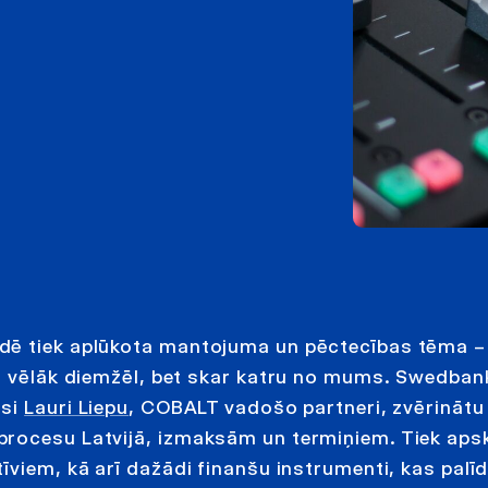
dē tiek aplūkota mantojuma un pēctecības tēma –
ai vēlāk diemžēl, bet skar katru no mums. Swedban
usi
Lauri Liepu
, COBALT vadošo partneri, zvērinātu
rocesu Latvijā, izmaksām un termiņiem. Tiek apska
īviem, kā arī dažādi finanšu instrumenti, kas palī