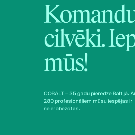
Komandu 
cilvēki. Ie
mūs!
COBALT – 35 gadu pieredze Baltijā. A
280 profesionāļiem mūsu iespējas ir
neierobežotas.