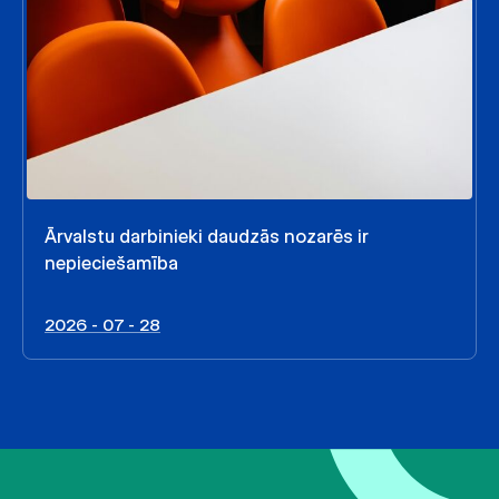
Ārvalstu darbinieki daudzās nozarēs ir
nepieciešamība
2026 - 07 - 28