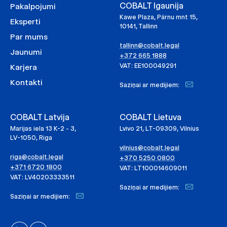
COBALT Igaunija
Pakalpojumi
Kawe Plaza, Pärnu mnt 15,
Eksperti
10141, Tallinn
Par mums
tallinn@cobalt.legal
Jaunumi
+372 665 1888
VAT: EE100049291
Karjera
Kontakti
Saziņai ar medijiem:
COBALT Latvija
COBALT Lietuva
Marijas iela 13 K-2 - 3,
Lvivo 21, LT-09309, Vilnius
LV-1050, Riga
vilnius@cobalt.legal
riga@cobalt.legal
+370 5250 0800
+371 6720 1800
VAT: LT100014609011
VAT: LV40203333511
Saziņai ar medijiem:
Saziņai ar medijiem: