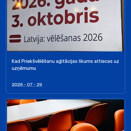
Kad Priekšvēlēšanu aģitācijas likums attiecas uz
uzņēmumu
2026 - 07 - 29