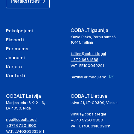
Pierakstīties
COBALT Igaunija
Pakalpojumi
Kawe Plaza, Pärnu mnt 15,
Eksperti
10141, Tallinn
Par mums
tallinn@cobalt.legal
Jaunumi
+372 665 1888
VAT: EE100049291
Karjera
Kontakti
Saziņai ar medijiem:
COBALT Latvija
COBALT Lietuva
Marijas iela 13 K-2 - 3,
Lvivo 21, LT-09309, Vilnius
LV-1050, Riga
vilnius@cobalt.legal
riga@cobalt.legal
+370 5250 0800
+371 6720 1800
VAT: LT100014609011
VAT: LV40203333511