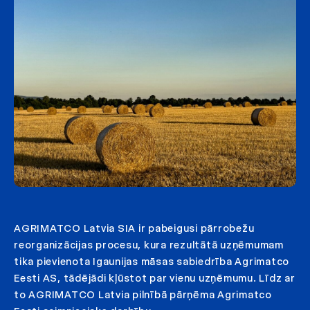
AGRIMATCO Latvia SIA ir pabeigusi pārrobežu
reorganizācijas procesu, kura rezultātā uzņēmumam
tika pievienota Igaunijas māsas sabiedrība Agrimatco
Eesti AS, tādējādi kļūstot par vienu uzņēmumu. Līdz ar
to AGRIMATCO Latvia pilnībā pārņēma Agrimatco