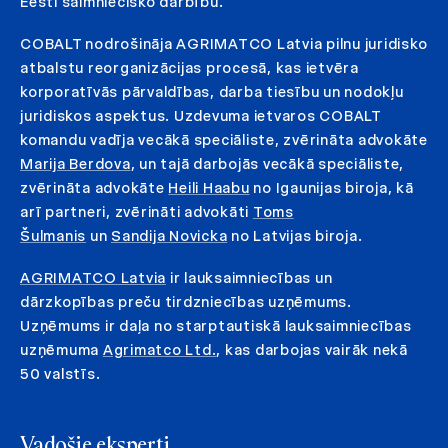
Eesti saimniecisko darbību.
COBALT nodrošināja AGRIMATCO Latvia pilnu juridisko
atbalstu reorganizācijas procesā, kas ietvēra
korporatīvās pārvaldības, darba tiesību un nodokļu
juridiskos aspektus. Uzdevuma ietvaros COBALT
komandu vadīja vecākā speciāliste, zvērināta advokāte
Marija Berdova
, un tajā darbojās vecākā speciāliste,
zvērināta advokāte
Heili Haabu
no Igaunijas biroja, kā
arī partneri, zvērināti advokāti
Toms
Šulmanis
un
Sandija Novicka
no Latvijas biroja.
AGRIMATCO Latvia
ir lauksaimniecības un
dārzkopības preču tirdzniecības uzņēmums.
Uzņēmums ir daļa no starptautiskā lauksaimniecības
uzņēmuma
Agrimatco Ltd.
, kas darbojas vairāk nekā
50 valstīs.
Vadošie eksperti