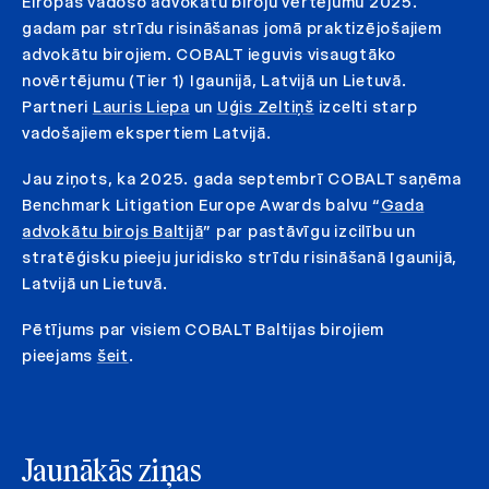
Eiropas vadošo advokātu biroju vērtējumu 2025.
gadam par strīdu risināšanas jomā praktizējošajiem
advokātu birojiem. COBALT ieguvis visaugtāko
novērtējumu (Tier 1) Igaunijā, Latvijā un Lietuvā.
Partneri
Lauris Liepa
un
Uģis Zeltiņš
izcelti starp
vadošajiem ekspertiem Latvijā.
Jau ziņots, ka 2025. gada septembrī COBALT saņēma
Benchmark Litigation Europe Awards balvu “
Gada
advokātu birojs Baltijā
” par pastāvīgu izcilību un
stratēģisku pieeju juridisko strīdu risināšanā Igaunijā,
Latvijā un Lietuvā.
Pētījums par visiem COBALT Baltijas birojiem
pieejams
šeit
.
Jaunākās ziņas