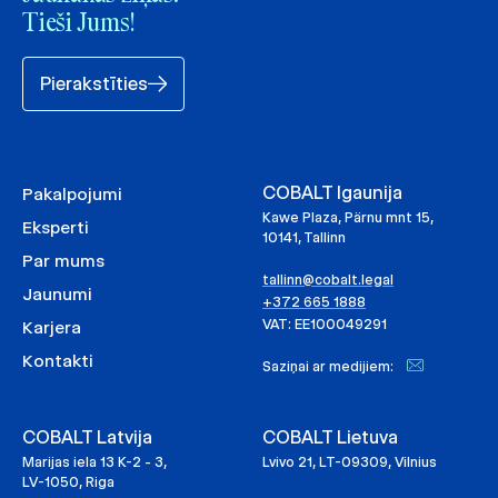
Tieši Jums!
Pierakstīties
COBALT Igaunija
Pakalpojumi
Kawe Plaza, Pärnu mnt 15,
Eksperti
10141, Tallinn
Par mums
tallinn@cobalt.legal
Jaunumi
+372 665 1888
VAT: EE100049291
Karjera
Kontakti
Saziņai ar medijiem:
COBALT Latvija
COBALT Lietuva
Marijas iela 13 K-2 - 3,
Lvivo 21, LT-09309, Vilnius
LV-1050, Riga