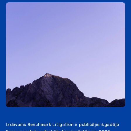
Izdevums Benchmark Litigation ir publicējis ikgadējo