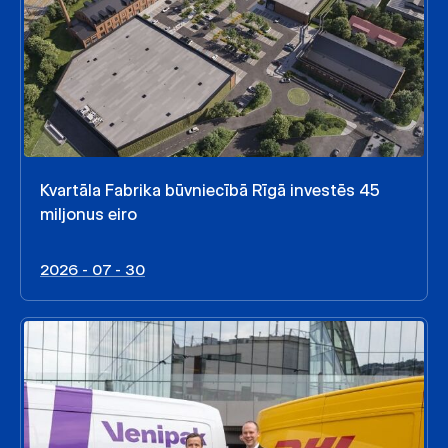
Kvartāla Fabrika būvniecībā Rīgā investēs 45
miljonus eiro
2026 - 07 - 30