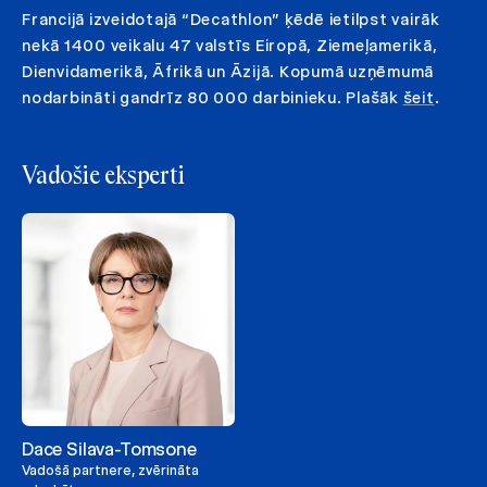
Francijā izveidotajā “Decathlon” ķēdē ietilpst vairāk
nekā 1400 veikalu 47 valstīs Eiropā, Ziemeļamerikā,
Dienvidamerikā, Āfrikā un Āzijā. Kopumā uzņēmumā
nodarbināti gandrīz 80 000 darbinieku. Plašāk
šeit
.
Vadošie eksperti
Dace Silava-Tomsone
Vadošā partnere, zvērināta