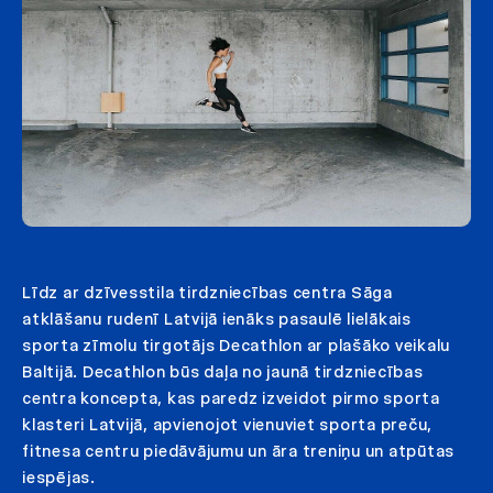
Līdz ar dzīvesstila tirdzniecības centra Sāga
atklāšanu rudenī Latvijā ienāks pasaulē lielākais
sporta zīmolu tirgotājs Decathlon ar plašāko veikalu
Baltijā. Decathlon būs daļa no jaunā tirdzniecības
centra koncepta, kas paredz izveidot pirmo sporta
klasteri Latvijā, apvienojot vienuviet sporta preču,
fitnesa centru piedāvājumu un āra treniņu un atpūtas
iespējas.