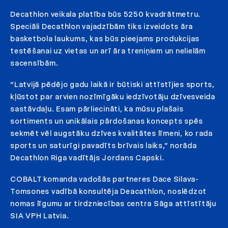
Decathlon veikala platība būs 5250 kvadrātmetru.
Speciāli Decathlon vajadzībām tiks izveidots āra
basketbola laukums, kas būs pieejams produkcijas
testēšanai uz vietas un arī āra treniņiem un nelielām
sacensībām.
“Latvijā pēdējo gadu laikā ir būtiski attīstījies sports,
kļūstot par arvien nozīmīgāku iedzīvotāju dzīvesveida
sastāvdaļu. Esam pārliecināti, ka mūsu plašais
sortiments un unikālais pārdošanas koncepts spēs
sekmēt vēl augstāku dzīves kvalitātes līmeni, ko rada
sports un saturīgi pavadīts brīvais laiks,” norāda
Decathlon Riga vadītājs Jordans Capski.
COBALT komanda vadošās partneres Dace Silava-
Tomsones vadībā konsultēja Deacathlon, noslēdzot
nomas līgumu ar tirdzniecības centra Sāga attīstītāju
SIA VPH Latvia.