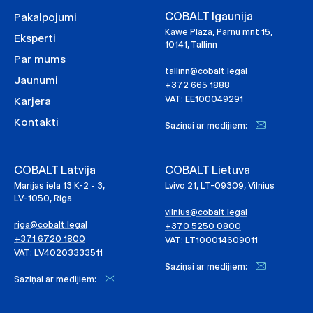
COBALT Igaunija
Pakalpojumi
Kawe Plaza, Pärnu mnt 15,
Eksperti
10141, Tallinn
Par mums
tallinn@cobalt.legal
Jaunumi
+372 665 1888
VAT: EE100049291
Karjera
Kontakti
Saziņai ar medijiem:
COBALT Latvija
COBALT Lietuva
Marijas iela 13 K-2 - 3,
Lvivo 21, LT-09309, Vilnius
LV-1050, Riga
vilnius@cobalt.legal
riga@cobalt.legal
+370 5250 0800
+371 6720 1800
VAT: LT100014609011
VAT: LV40203333511
Saziņai ar medijiem:
Saziņai ar medijiem: