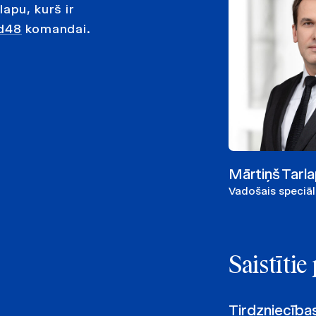
apu, kurš ir
ld48
komandai.
Mārtiņš Tarl
Vadošais speciāl
Saistīti
Tirdzniecība