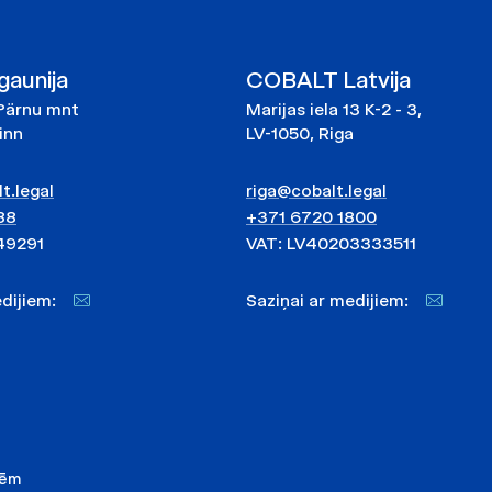
aunija
COBALT Latvija
Pärnu mnt
Marijas iela 13 K-2 - 3,
linn
LV-1050, Riga
t.legal
riga@cobalt.legal
88
+371 6720 1800
49291
VAT: LV40203333511
medijiem:
Saziņai ar medijiem:
nēm