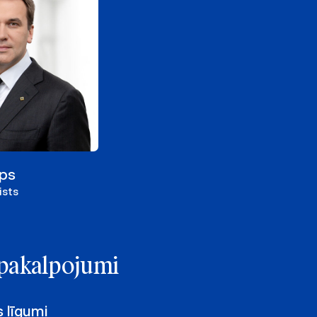
aps
ists
e pakalpojumi
s līgumi