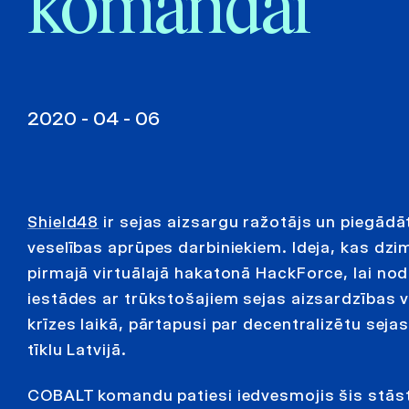
komandai
2020 - 04 - 06
Shield48
ir sejas aizsargu ražotājs un piegād
veselības aprūpes darbiniekiem. Ideja, kas dzi
pirmajā virtuālajā hakatonā HackForce, lai no
iestādes ar trūkstošajiem sejas aizsardzības
krīzes laikā, pārtapusi par decentralizētu seja
tīklu Latvijā.
COBALT komandu patiesi iedvesmojis šis stās