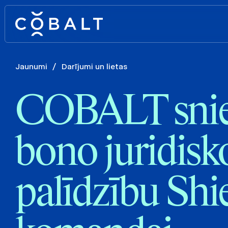
Jaunumi
/
Darījumi un lietas
COBALT snie
bono juridisk
palīdzību Shi