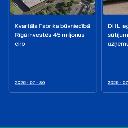
Kvartāla Fabrika būvniecībā
DHL ieg
Rīgā investēs 45 miljonus
sūtīju
eiro
uzņēmu
2026 - 07 - 30
2026 - 07