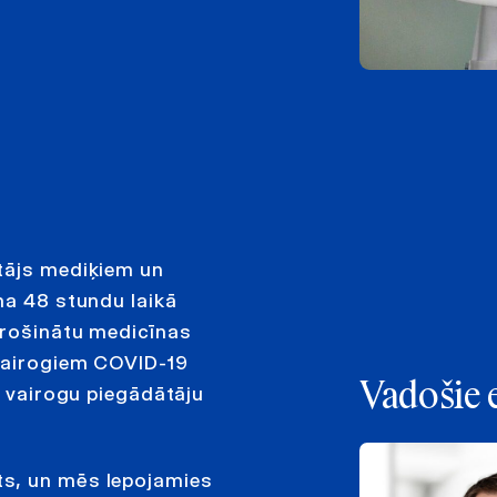
ātājs mediķiem un
ma 48 stundu laikā
drošinātu medicīnas
 vairogiem COVID-19
Vadošie 
s vairogu piegādātāju
ts, un mēs lepojamies