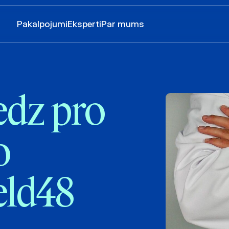
Pakalpojumi
Eksperti
Par mums
dz pro
o
eld48