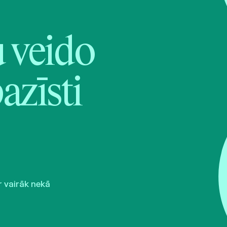
veido
pazīsti
r vairāk nekā