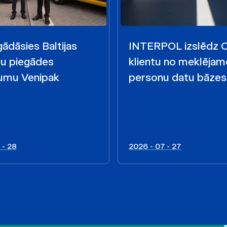
ādāsies Baltijas
INTERPOL izslēdz
mu piegādes
klientu no meklējam
mu Venipak
personu datu bāzes
 - 28
2026 - 07 - 27