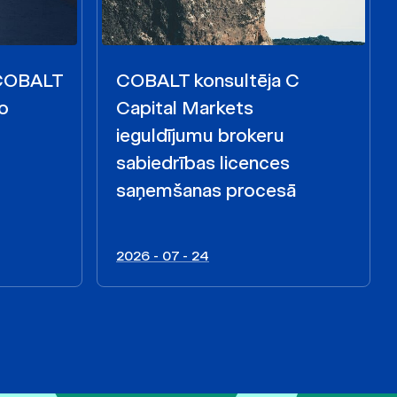
 COBALT
COBALT konsultēja C
o
Capital Markets
ieguldījumu brokeru
sabiedrības licences
saņemšanas procesā
2026 - 07 - 24