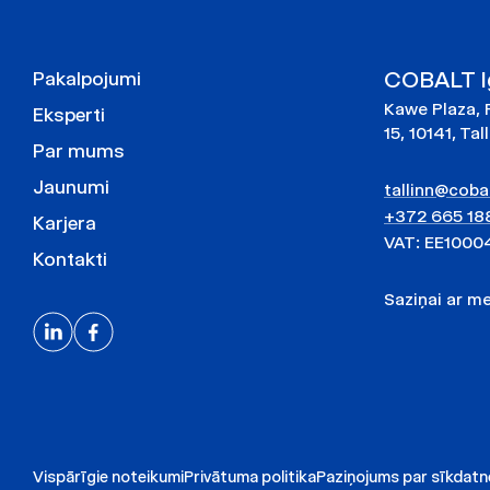
COBALT Ig
Pakalpojumi
Kawe Plaza, 
Eksperti
15, 10141, Tal
Par mums
Jaunumi
tallinn@cobal
+372 665 18
Karjera
VAT: EE1000
Kontakti
Saziņai ar 
Vispārīgie noteikumi
Privātuma politika
Paziņojums par sīkdat