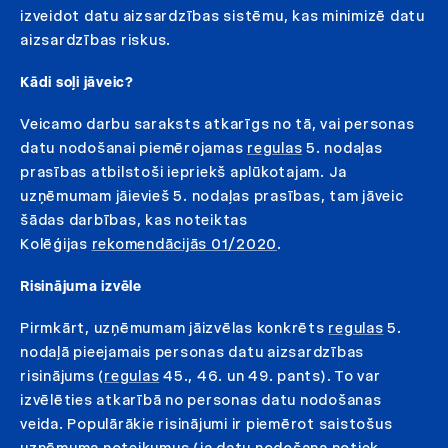
izveidot datu aizsardzības sistēmu, kas minimizē datu
aizsardzības riskus.
Kādi soļi jāveic?
Veicamo darbu saraksts atkarīgs no tā, vai personas
datu nodošanai piemērojamas
regulas
5. nodaļas
prasības atbilstoši iepriekš aplūkotajam. Ja
uzņēmumam jāievieš 5. nodaļas prasības, tam jāveic
šādas darbības, kas noteiktas
Kolēģijas
rekomendācijās 01/2020
.
Risinājuma izvēle
Pirmkārt, uzņēmumam jāizvēlas konkrēts
regulas
5.
nodaļā pieejamais personas datu aizsardzības
risinājums (
regulas
45., 46. un 49. pants). To var
izvēlēties atkarībā no personas datu nodošanas
veida. Populārākie risinājumi ir piemērot saistošus
uzņēmuma noteikumus (ja datu nodošana notiek