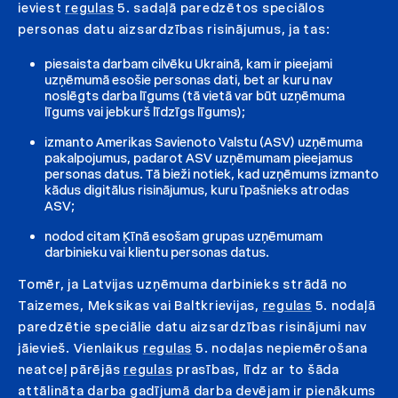
ieviest
regulas
5. sadaļā paredzētos speciālos
personas datu aizsardzības risinājumus, ja tas:
piesaista darbam cilvēku Ukrainā, kam ir pieejami
uzņēmumā esošie personas dati, bet ar kuru nav
noslēgts darba līgums (tā vietā var būt uzņēmuma
līgums vai jebkurš līdzīgs līgums);
izmanto Amerikas Savienoto Valstu (ASV) uzņēmuma
pakalpojumus, padarot ASV uzņēmumam pieejamus
personas datus. Tā bieži notiek, kad uzņēmums izmanto
kādus digitālus risinājumus, kuru īpašnieks atrodas
ASV;
nodod citam Ķīnā esošam grupas uzņēmumam
darbinieku vai klientu personas datus.
Tomēr, ja Latvijas uzņēmuma darbinieks strādā no
Taizemes, Meksikas vai Baltkrievijas,
regulas
5. nodaļā
paredzētie speciālie datu aizsardzības risinājumi nav
jāievieš. Vienlaikus
regulas
5. nodaļas nepiemērošana
neatceļ pārējās
regulas
prasības, līdz ar to šāda
attālināta darba gadījumā darba devējam ir pienākums