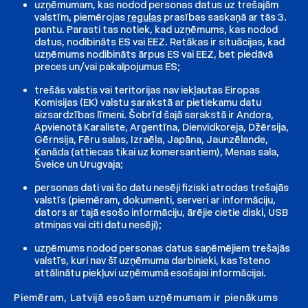
uzņēmumam, kas nodod personas datus uz trešajām
valstīm, piemērojas
regulas
prasības saskaņā ar tās 3.
pantu. Parasti tas notiek, kad uzņēmums, kas nodod
datus, nodibināts ES vai EEZ. Retākas ir situācijas, kad
uzņēmums nodibināts ārpus ES vai EEZ, bet piedāvā
preces un/vai pakalpojumus ES;
trešās valstis vai teritorijas nav iekļautas Eiropas
Komisijas (EK) valstu sarakstā ar pietiekamu datu
aizsardzības līmeni. Šobrīd šajā sarakstā ir Andora,
Apvienotā Karaliste, Argentīna, Dienvidkoreja, Džērsija,
Gērnsija, Fēru salas, Izraēla, Japāna, Jaunzēlande,
Kanāda (attiecas tikai uz komersantiem), Menas sala,
Šveice un Urugvaja;
personas dati vai šo datu nesēji fiziski atrodas trešajās
valstīs (piemēram, dokumenti, serveri ar informāciju,
dators ar tajā esošo informāciju, ārējie cietie diski, USB
atmiņas vai citi datu nesēji);
uzņēmums nodod personas datus saņēmējiem trešajās
valstīs, kuri nav šī uzņēmuma darbinieki, kas īsteno
attālinātu piekļuvi uzņēmumā esošajai informācijai.
Piemēram, Latvijā esošam uzņēmumam ir pienākums