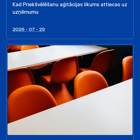
Kad Priekšvēlēšanu aģitācijas likums attiecas uz
uzņēmumu
2026 - 07 - 29