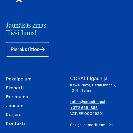
Jaunākās ziņas.
Tieši Jums!
Pierakstīties
COBALT Igaunija
Pakalpojumi
Kawe Plaza, Pärnu mnt 15,
Eksperti
10141, Tallinn
Par mums
tallinn@cobalt.legal
Jaunumi
+372 665 1888
VAT: EE100049291
Karjera
Kontakti
Saziņai ar medijiem: