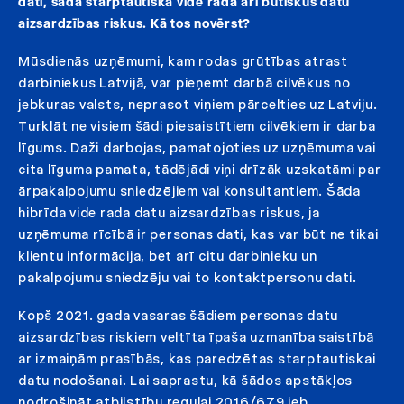
dati, šāda starptautiska vide rada arī būtiskus datu
aizsardzības riskus. Kā tos novērst?
Mūsdienās uzņēmumi, kam rodas grūtības atrast
darbiniekus Latvijā, var pieņemt darbā cilvēkus no
jebkuras valsts, neprasot viņiem pārcelties uz Latviju.
Turklāt ne visiem šādi piesaistītiem cilvēkiem ir darba
līgums. Daži darbojas, pamatojoties uz uzņēmuma vai
cita līguma pamata, tādējādi viņi drīzāk uzskatāmi par
ārpakalpojumu sniedzējiem vai konsultantiem. Šāda
hibrīda vide rada datu aizsardzības riskus, ja
uzņēmuma rīcībā ir personas dati, kas var būt ne tikai
klientu informācija, bet arī citu darbinieku un
pakalpojumu sniedzēju vai to kontaktpersonu dati.
Kopš 2021. gada vasaras šādiem personas datu
aizsardzības riskiem veltīta īpaša uzmanība saistībā
ar izmaiņām prasībās, kas paredzētas starptautiskai
datu nodošanai. Lai saprastu, kā šādos apstākļos
nodrošināt atbilstību
regulai 2016/679
jeb