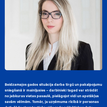
Beidzamajos gados situācija darba tirgū un pakalpojumu
sniegšanā ir mainījusies – darbinieki tagad var strādāt
no jebkuras vietas pasaulē, pielāgojot vidi un apstākļus
savām vēlmēm. Tomēr, ja uzņēmuma rīcībā ir personas