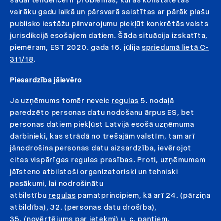
vairāku gadu laikā un pārsvarā saistītas ar pārāk plašu
publisko iestāžu pilnvarojumu piekļūt konkrētās valsts
jurisdikcijā esošajiem datiem. Šāda situācija izskatīta,
piemēram, EST 2020. gada 16. jūlija
spriedumā lietā C-
311/18
.
Piesardzība jāievēro
Ja uzņēmums tomēr neveic
regulas
5. nodaļā
paredzēto personas datu nodošanu ārpus ES, bet
personas datiem piekļūst Latvijā esošā uzņēmuma
darbinieki, kas strādā no trešajām valstīm, tam arī
jānodrošina personas datu aizsardzība, ievērojot
citas vispārīgas
regulas
prasības. Proti, uzņēmumam
jāīsteno atbilstoši organizatoriski un tehniski
pasākumi, lai nodrošinātu
atbilstību
regulas
pamatprincipiem, kā arī 24. (pārziņa
atbildība), 32. (personas datu drošība),
35. (novērtējums par ietekmi) u. c. pantiem.