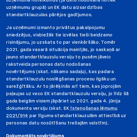
uzņēmumu grupā) un EK datu aizsardzības
standartklauzulas pārējos gadījumos.
Ja uzņēmumi izmanto privātus pakalpojumu
sniedzējus, visbiežāk tie izvēlas tieši beidzamo
risinājumu, jo uzskata to par vienkāršāko. Tomēr
2021. gada vasarā situācija mainījās, jo saskaņā ar
jauno standartklauzulu versiju to pusēm jāveic
rakstveida personas datu nodošanas
novērtējums (skat. nākamo sadaļu), kas padara
standartklauzulu noslēgšanas procesu ilgāku un
sarežģītāku. Ar to jārēķinās arī tiem, kas joprojām
paļaujas uz veco EK standartklauzulu versiju, jo līdz šā
gada beigām visiem jāpāriet uz 2021. gada 4. jūnija
dokumenta versiju (skat. EK
īstenošanas lēmumu
2021/914
par līguma standartklauzulām attiecībā uz
personas datu nosūtīšanu trešajām valstīm).
Dokumentēts novērtējums