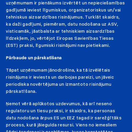
uzņēmumam ir pienākums izvērtēt un nepieciešamības
gadījumā ieviest līgumiskus, organizatoriskus un/vai
tehniskus aizsardzības risinājumus. Turklāt skaidrs,
ka daži gadījumi, piemēram, datu nodošana uz ASV,
visticamāk, jāatbalsta ar tehniskiem aizsardzības
līdzekļiem, jo, vērtējot Eiropas Savienības Tiesas
(EST) praksi, līgumiski risinājumi nav pietiekami.
Pārbaude un pārskatīšana
Tāpat uzņēmumam jānodrošina, ka tā izvēlētais
risinājums ir ieviests un darbojas pareizi, un jāveic
periodiska novērtējuma un izmantoto risinājumu
pārskatīšana.
Ņemot vērā aplūkotos uzdevumus, kā arī neseno
regulatoru un tiesu praksi, ir skaidrs, ka personas
datu nodošana ārpus ES un EEZ tagad ir sarežģītāks
process, kurā jāiegulda resursi. Viens no iemesliem
šādai tendencei ir problēmas, kuras konstatētas