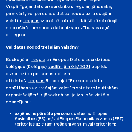
Vispārīgajai datu aizsardzības regulai, jānosaka,
pirmkārt, vai personas datus nodod uz trešajām
valstīm
regulas
izpratnē, otrkārt, kā šādā situācijā
nodrošināt personas datu aizsardzību saskaņā
ar
regulu
.
Vai datus nodod trešajām valstīm?
Saskaņā ar
regulu
un Eiropas Datu aizsardzības
kolēģijas (Kolēģija)
vadlīnijām 05/2021
papildu
aizsardzība personas datiem
atbilstoši
regulas
5. nodaļai “Personas datu
nosūtīšana uz trešajām valstīm vai starptautiskām
organizācijām” ir jānodrošina, ja izpildās visi šie
nosacījumi:
uzņēmums pārsūta personas datus no Eiropas
Savienības (ES) un/vai Eiropas Ekonomikas zonas (EEZ)
teritorijas uz citām trešajām valstīm vai teritorijām;