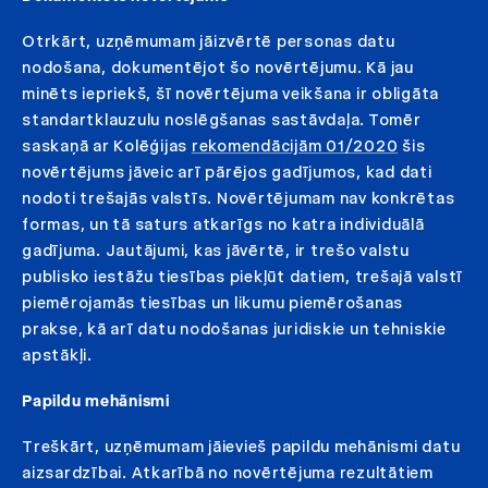
Otrkārt, uzņēmumam jāizvērtē personas datu
nodošana, dokumentējot šo novērtējumu. Kā jau
minēts iepriekš, šī novērtējuma veikšana ir obligāta
standartklauzulu noslēgšanas sastāvdaļa. Tomēr
saskaņā ar Kolēģijas
rekomendācijām 01/2020
šis
novērtējums jāveic arī pārējos gadījumos, kad dati
nodoti trešajās valstīs. Novērtējumam nav konkrētas
formas, un tā saturs atkarīgs no katra individuālā
gadījuma. Jautājumi, kas jāvērtē, ir trešo valstu
publisko iestāžu tiesības piekļūt datiem, trešajā valstī
piemērojamās tiesības un likumu piemērošanas
prakse, kā arī datu nodošanas juridiskie un tehniskie
apstākļi.
Papildu mehānismi
Treškārt, uzņēmumam jāievieš papildu mehānismi datu
aizsardzībai. Atkarībā no novērtējuma rezultātiem