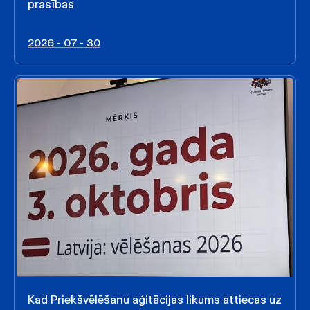
prasības
2026 - 07 - 30
Kad Priekšvēlēšanu aģitācijas likums attiecas uz