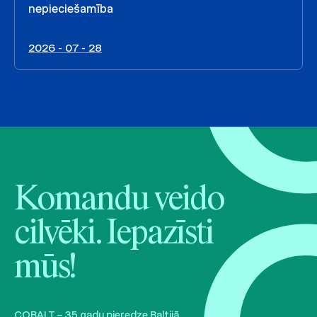
nepieciešamība
2026 - 07 - 28
Komandu veido
cilvēki. Iepazīsti
mūs!
COBALT – 35 gadu pieredze Baltijā.