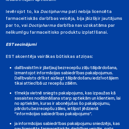
Ievērojot to, ka
Doctipharma
pati nebija licencēta
farmaceitiskās darbības veicēja, bija jāizšķir jautājums
par to, vai
Doctipharma
darbība nav uzskatāma par
nelikumīgu farmaceitisko produktu izplatīšanai.
EST secinājumi
EST akcentēja vairākas būtiskas atziņas:
dalībvalstīm ir jāatļauj bezrecepšu zāļu tālpārdošana,
izmantojot informācijas sabiedrības pakalpojumus.
Dalībvalsts drīkst aizliegt tālpārdošanu iedzīvotājiem
tikai attiecībā uz recepšu zālēm.
tīmekļa vietnē sniegts pakalpojums, kas izpaužas kā
sasaistes nodibināšana starp aptiekām un klientiem, lai
no aptiekām, kuras ir abonējušas šo pakalpojumu,
pārdotu bezrecepšu zāles, ietilpst jēdzienā
“informācijas sabiedrības pakalpojums”.
ja informācijas sabiedrības pakalpojumu sniedzējs, kas
nav licencēts farmaceitiskās darbības veicājs, pats