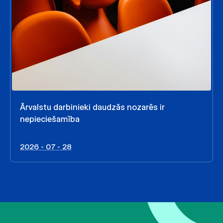
Ārvalstu darbinieki daudzās nozarēs ir
nepieciešamība
2026 - 07 - 28