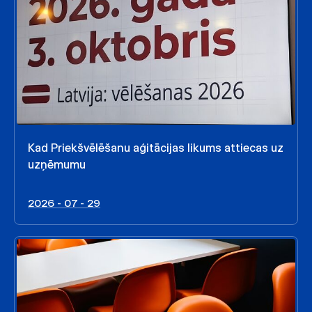
Kad Priekšvēlēšanu aģitācijas likums attiecas uz
uzņēmumu
2026 - 07 - 29