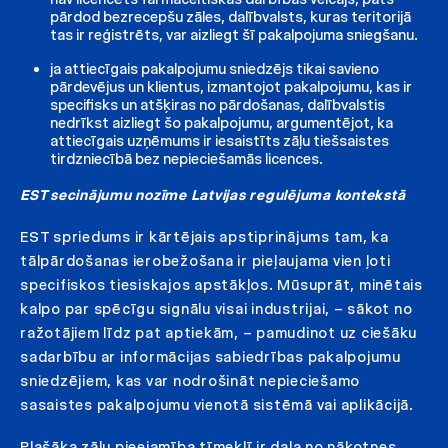
pārdod bezrecepšu zāles, dalībvalsts, kuras teritorijā
tas ir reģistrēts, var aizliegt šī pakalpojuma sniegšanu.
ja attiecīgais pakalpojumu sniedzējs tikai savieno
pārdevējus un klientus, izmantojot pakalpojumu, kas ir
specifisks un atšķiras no pārdošanas, dalībvalstis
nedrīkst aizliegt šo pakalpojumu, argumentējot, ka
attiecīgais uzņēmums ir iesaistīts zāļu tiešsaistes
tirdzniecībā bez nepieciešamās licences.
EST secinājumu nozīme Latvijas regulējuma kontekstā
EST spriedums ir kārtējais apstiprinājums tam, ka
tālpārdošanas ierobežošana ir pieļaujama vien ļoti
specifiskos tiesiskajos apstākļos. Mūsuprāt, minētais
kalpo par spēcīgu signālu visai industrijai, – sākot no
ražotājiem līdz pat aptiekām, – pamudinot uz ciešāku
sadarbību ar informācijas sabiedrības pakalpojumu
sniedzējiem, kas var nodrošināt nepieciešamo
sasaistes pakalpojumu vienotā sistēmā vai aplikācijā.
Plašāka zāļu pieejamība tīmeklī ir daļa no nākotnes