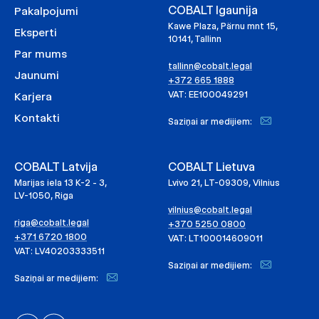
COBALT Igaunija
Pakalpojumi
Kawe Plaza, Pärnu mnt 15,
Eksperti
10141, Tallinn
Par mums
tallinn@cobalt.legal
Jaunumi
+372 665 1888
VAT: EE100049291
Karjera
Kontakti
Saziņai ar medijiem:
COBALT Latvija
COBALT Lietuva
Marijas iela 13 K-2 - 3,
Lvivo 21, LT-09309, Vilnius
LV-1050, Riga
vilnius@cobalt.legal
riga@cobalt.legal
+370 5250 0800
+371 6720 1800
VAT: LT100014609011
VAT: LV40203333511
Saziņai ar medijiem:
Saziņai ar medijiem: