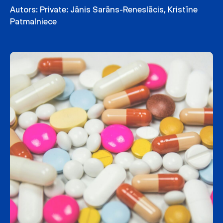
Autors:
Private: Jānis Sarāns-Reneslācis
,
Kristīne
Patmalniece