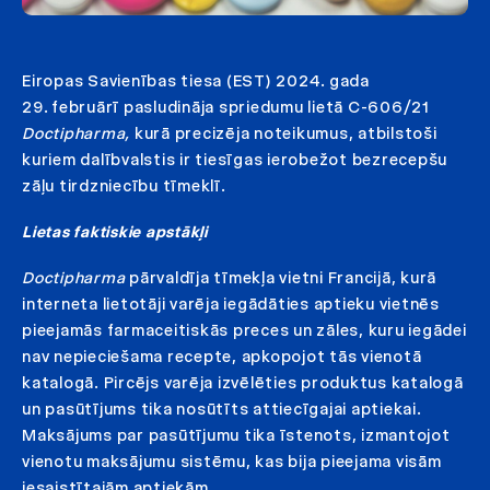
Eiropas Savienības tiesa (EST) 2024. gada
29. februārī pasludināja spriedumu lietā C-606/21
Doctipharma,
kurā precizēja noteikumus, atbilstoši
kuriem dalībvalstis ir tiesīgas ierobežot bezrecepšu
zāļu tirdzniecību tīmeklī.
Lietas faktiskie apstākļi
Doctipharma
pārvaldīja tīmekļa vietni Francijā, kurā
interneta lietotāji varēja iegādāties aptieku vietnēs
pieejamās farmaceitiskās preces un zāles, kuru iegādei
nav nepieciešama recepte, apkopojot tās vienotā
katalogā. Pircējs varēja izvēlēties produktus katalogā
un pasūtījums tika nosūtīts attiecīgajai aptiekai.
Maksājums par pasūtījumu tika īstenots, izmantojot
vienotu maksājumu sistēmu, kas bija pieejama visām
iesaistītajām aptiekām.