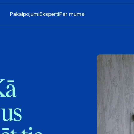
Pakalpojumi
Eksperti
Par mums
Kā
jus