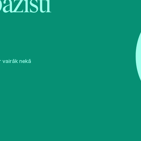
pazīsti
r vairāk nekā