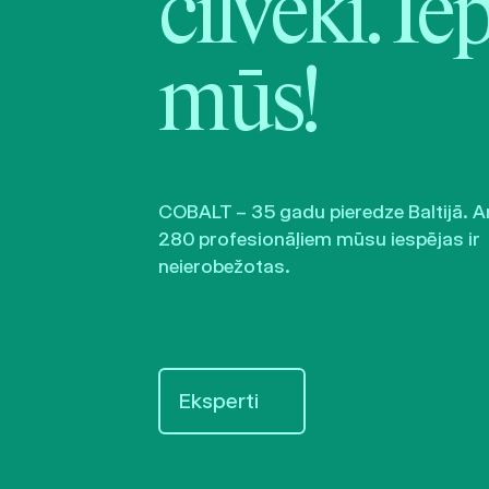
cilvēki. Ie
mūs!
COBALT – 35 gadu pieredze Baltijā. A
280 profesionāļiem mūsu iespējas ir
neierobežotas.
Eksperti