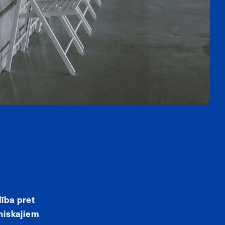
dība pret
oniskajiem