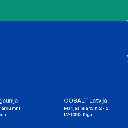
aunija
COBALT Latvija
Pärnu mnt
Marijas iela 13 K-2 - 3,
linn
LV-1050, Riga