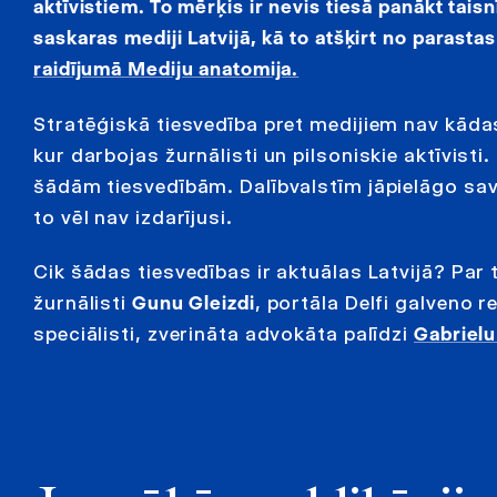
aktīvistiem. To mērķis ir nevis tiesā panākt tais
saskaras mediji Latvijā, kā to atšķirt no parast
raidījumā Mediju anatomija.
Stratēģiskā tiesvedība pret medijiem nav kādas 
kur darbojas žurnālisti un pilsoniskie aktīvisti
šādām tiesvedībām. Dalībvalstīm jāpielāgo sa
to vēl nav izdarījusi.
Cik šādas tiesvedības ir aktuālas Latvijā? Par
žurnālisti
Gunu Gleizdi
, portāla Delfi galveno 
speciālisti, zverināta advokāta palīdzi
Gabrielu