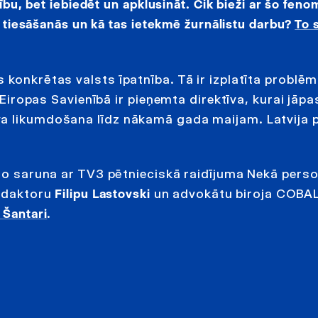
nību, bet iebiedēt un apklusināt. Cik bieži ar šo fen
as tiesāšanās un kā tas ietekmē žurnālistu darbu?
To 
konkrētas valsts īpatnība. Tā ir izplatīta problēm
. Eiropas Savienībā ir pieņemta direktīva, kurai jāp
va likumdošana līdz nākamā gada maijam. Latvija
 to saruna ar TV3 pētnieciskā raidījuma Nekā pers
redaktoru
Filipu Lastovski
un advokātu biroja COBA
 Šantari
.