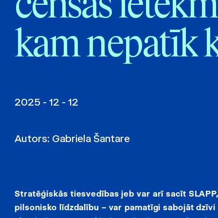
cenšas ietekmē
kam nepatīk k
2025 - 12 - 12
Autors:
Gabriela Šantare
Stratēģiskās tiesvedības jeb var arī sacīt SLAPP
pilsonisko līdzdalību – var pamatīgi sabojāt dzīv