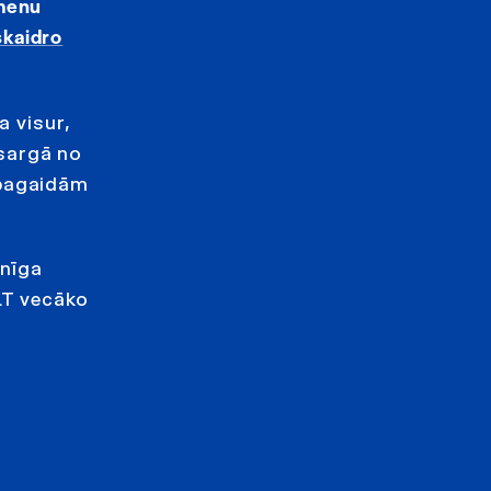
omenu
skaidro
a visur,
asargā no
 pagaidām
onīga
LT vecāko