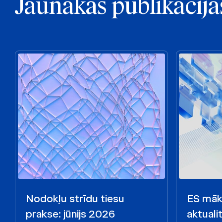
Jaunākās publikācija
Nodokļu strīdu tiesu
ES māks
prakse: jūnijs 2026
aktualit