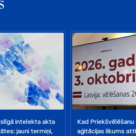
s
līgā intelekta akta
Kad Priekšvēlēšanu
ātes: jauni termiņi,
aģitācijas likums att