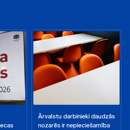
Ārvalstu darbinieki daudzās
iecas
nozarēs ir nepieciešamība