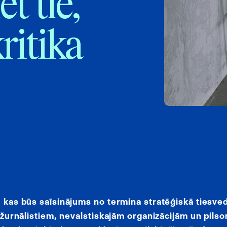
t tie,
ritika
, kas būs saīsinājums no termina stratēģiskā tiesve
i žurnālistiem, nevalstiskajām organizācijām un pils