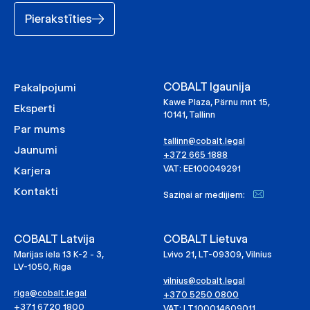
Pierakstīties
COBALT Igaunija
Pakalpojumi
Kawe Plaza, Pärnu mnt 15,
Eksperti
10141, Tallinn
Par mums
tallinn@cobalt.legal
Jaunumi
+372 665 1888
VAT: EE100049291
Karjera
Kontakti
Saziņai ar medijiem:
COBALT Latvija
COBALT Lietuva
Marijas iela 13 K-2 - 3,
Lvivo 21, LT-09309, Vilnius
LV-1050, Riga
vilnius@cobalt.legal
riga@cobalt.legal
+370 5250 0800
+371 6720 1800
VAT: LT100014609011