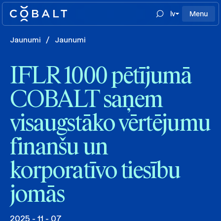
lv
Menu
Jaunumi
/
Jaunumi
IFLR 1000 pētījumā
COBALT saņem
visaugstāko vērtējumu
finanšu un
korporatīvo tiesību
jomās
2025 - 11 - 07