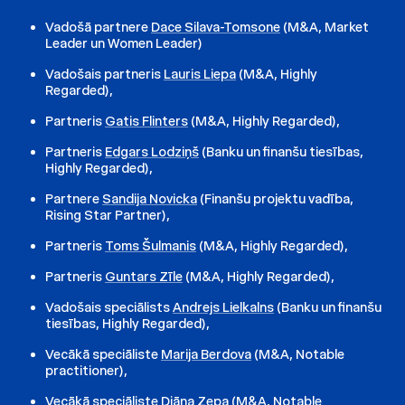
Vadošā partnere
Dace Silava-Tomsone
(M&A, Market
Leader un Women Leader)
Vadošais partneris
Lauris Liepa
(M&A, Highly
Regarded),
Partneris
Gatis Flinters
(M&A, Highly Regarded),
Partneris
Edgars Lodziņš
(Banku un finanšu tiesības,
Highly Regarded),
Partnere
Sandija Novicka
(Finanšu projektu vadība,
Rising Star Partner),
Partneris
Toms Šulmanis
(M&A, Highly Regarded),
Partneris
Guntars Zīle
(M&A, Highly Regarded),
Vadošais speciālists
Andrejs Lielkalns
(Banku un finanšu
tiesības, Highly Regarded),
Vecākā speciāliste
Marija Berdova
(M&A, Notable
practitioner),
Vecākā speciāliste
Diāna Zepa
(M&A, Notable