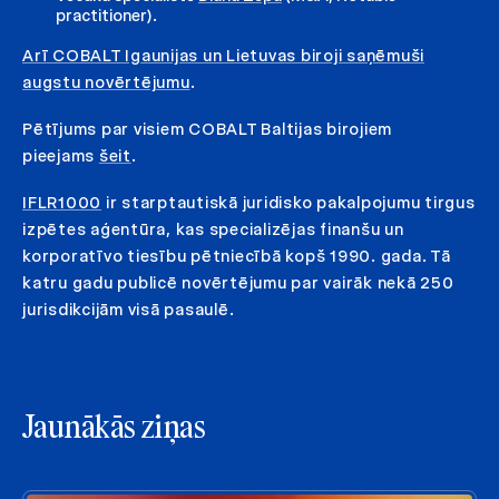
practitioner).
Arī COBALT Igaunijas un Lietuvas biroji saņēmuši
augstu novērtējumu
.
Pētījums par visiem COBALT Baltijas birojiem
pieejams
šeit
.
IFLR1000
ir starptautiskā juridisko pakalpojumu tirgus
izpētes aģentūra, kas specializējas finanšu un
korporatīvo tiesību pētniecībā kopš 1990. gada. Tā
katru gadu publicē novērtējumu par vairāk nekā 250
jurisdikcijām visā pasaulē.
Jaunākās ziņas