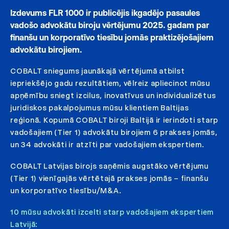
Izdevums FLR 1000 ir publicējis ikgadējo pasaules
vadošo advokātu biroju vērtējumu 2025. gadam par
finanšu un korporatīvo tiesību jomās praktizējošajiem
advokātu birojiem.
COBALT sniegums jaunākajā vērtējumā atbilst
iepriekšējo gadu rezultātiem, vēlreiz apliecinot mūsu
apņēmību sniegt izcilus, inovatīvus un individualizētus
juridiskos pakalpojumus mūsu klientiem Baltijas
reģionā. Kopumā COBALT biroji Baltijā ir ierindoti starp
vadošajiem (Tier 1) advokātu birojiem 6 prakses jomās,
un 34 advokāti ir atzīti par vadošajiem ekspertiem.
COBALT Latvijas birojs saņēmis augstāko vērtējumu
(Tier 1) vienīgajās vērtētajā prakses jomās – finanšu
un korporatīvo tiesību/M&A.
10 mūsu advokāti izcelti starp vadošajiem ekspertiem
Latvijā: