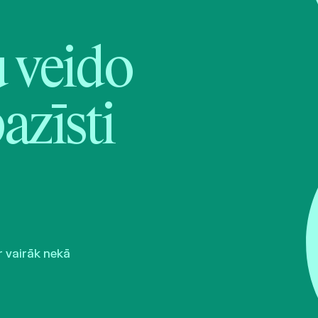
veido
pazīsti
r vairāk nekā