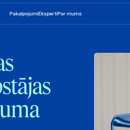
Pakalpojumi
Eksperti
Par mums
as
stājas
inuma