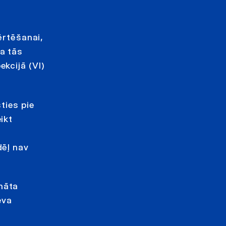
ērtēšanai,
a tās
kcijā (VI)
ties pie
ikt
dēļ nav
nāta
eva