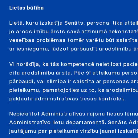
Lietas būtība
Lietā, kuru izskatīja Senāts, personai tika att
jo arodslimību ārsts savā atzinumā nekonstatē
veselības problēmas tomēr varētu būt saistītas
ar iesniegumu, lūdzot pārbaudīt arodslimību ā
VI norādīja, ka tās kompetencē neietilpst pacie
cita arodslimību ārsta. Pēc šī atteikuma perso
pārbaudi, vai slimība ir saistīta ar personas a
pieteikumu, pamatojoties uz to, ka arodslimību
pakļauta administratīvās tiesas kontrolei.
Nepiekrītot Administratīvās rajona tiesas lē
Administratīvo lietu departamentā. Senāts Ad
jautājumu par pieteikuma virzību jaunai izskatī