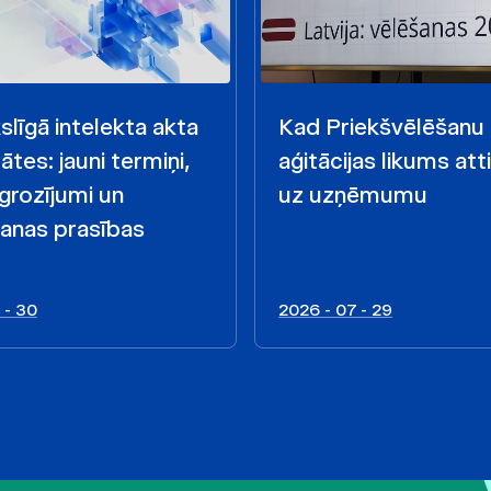
līgā intelekta akta
Kad Priekšvēlēšanu
ātes: jauni termiņi,
aģitācijas likums att
 grozījumi un
uz uzņēmumu
anas prasības
 - 30
2026 - 07 - 29