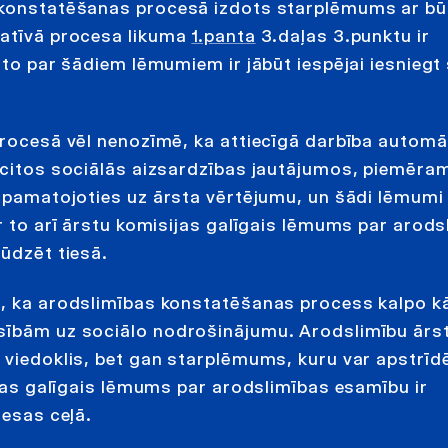
s konstatēšanas procesā izdots starplēmums ar bū
ratīvā procesa likuma
1.panta
3.daļas 3.punktu ir
r to par šādiem lēmumiem ir jābūt iespējai iesniegt
procesā vēl nenozīmē, ka attiecīgā darbība automā
ī citos sociālās aizsardzības jautājumos, piemēra
, pamatojoties uz ārsta vērtējumu, un šādi lēmumi 
ar to arī ārstu komisijas galīgais lēmums par arod
sūdzēt tiesā.
s, ka arodslimības konstatēšanas process kalpo kā
esībām uz sociālo nodrošinājumu. Arodslimību ārs
 viedoklis, bet gan starplēmums, kuru var apstrīd
sijas galīgais lēmums par arodslimības esamību ir
iesas ceļā.