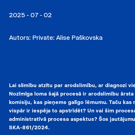
2025 - 07 - 02
Autors:
Private: Alise Paškovska
Lai slimību atzītu par arodslimību, ar diagnozi vi
Nozīmīga loma šajā procesā ir arodslimību ārsta 
komisiju, kas pieņems galīgo lēmumu. Taču kas n
vispār ir iespēja to apstrīdēt? Un vai šim procesa
administratīvā procesa aspektus? Šos jautājum
SKA-861/2024.