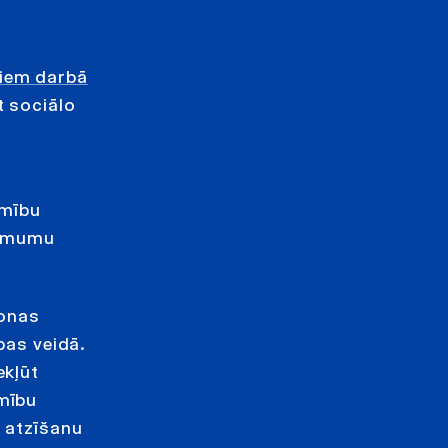
miem darbā
t sociālo
s
imību
lēmumu
sonas
bas veidā.
ekļūt
imību
u atzīšanu