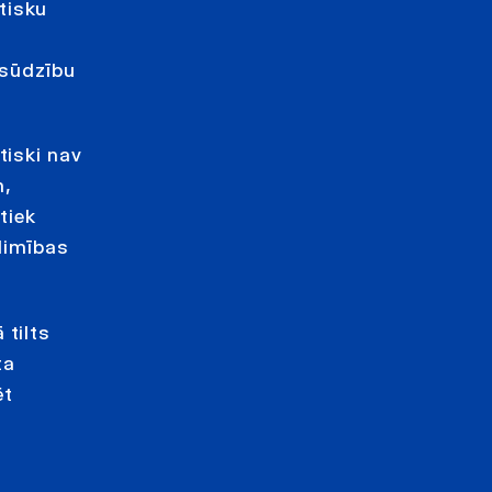
tisku
 sūdzību
tiski nav
m,
tiek
slimības
 tilts
ta
ēt