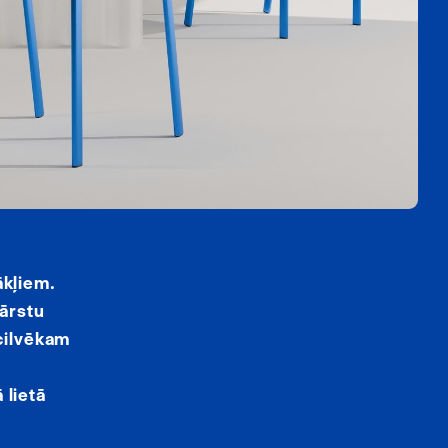
ākļiem.
 ārstu
 cilvēkam
 lietā