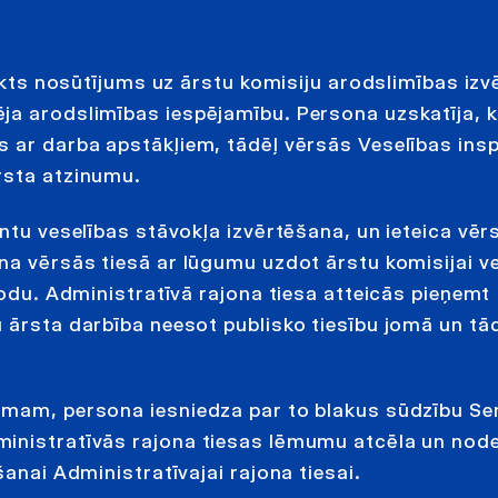
eikts nosūtījums uz ārstu komisiju arodslimības izv
ja arodslimības iespējamību. Persona uzskatīja, k
 ar darba apstākļiem, tādēļ vērsās Veselības inspe
rsta atzinumu.
ntu veselības stāvokļa izvērtēšana, un ieteica vērs
na vērsās tiesā ar lūgumu uzdot ārstu komisijai ve
rodu. Administratīvā rajona tiesa atteicās pieņemt
 ārsta darbība neesot publisko tiesību jomā un tā
mumam, persona iesniedza par to blakus sūdzību Se
ministratīvās rajona tiesas lēmumu atcēla un nod
šanai Administratīvajai rajona tiesai.