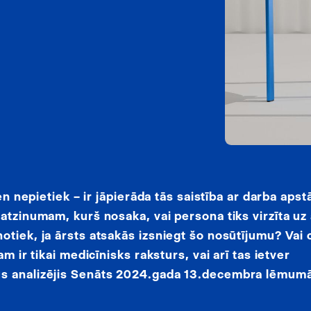
en nepietiek – ir jāpierāda tās saistība ar darba apst
atzinumam, kurš nosaka, vai persona tiks virzīta uz
otiek, ja ārsts atsakās izsniegt šo nosūtījumu? Vai
m ir tikai medicīnisks raksturs, vai arī tas ietver
us analizējis Senāts 2024.gada 13.decembra lēmumā