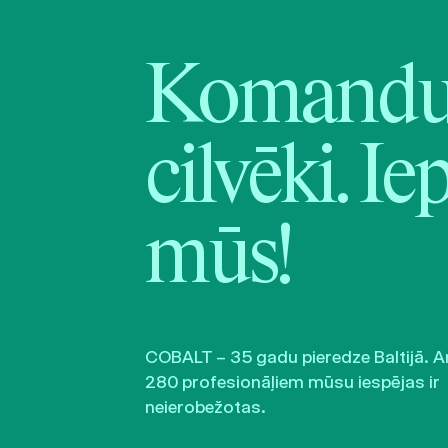
Komandu 
cilvēki. Ie
mūs!
COBALT – 35 gadu pieredze Baltijā. A
280 profesionāļiem mūsu iespējas ir
neierobežotas.