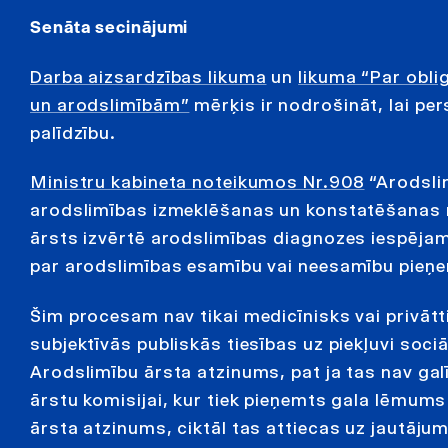
Senāta secinājumi
Darba aizsardzības likuma
un
likuma “Par obl
un arodslimībām”
mērķis ir nodrošināt, lai pe
palīdzību.
Ministru kabineta noteikumos Nr.908
“Arodslim
arodslimības izmeklēšanas un konstatēšanas 
ārsts izvērtē arodslimības diagnozes iespējam
par arodslimības esamību vai neesamību pieņe
Šim procesam nav tikai medicīnisks vai privātti
subjektīvās publiskās tiesības uz piekļuvi soci
Arodslimību ārsta atzinums, pat ja tas nav gal
ārstu komisijai, kur tiek pieņemts gala lēmum
ārsta atzinums, ciktāl tas attiecas uz jautāj