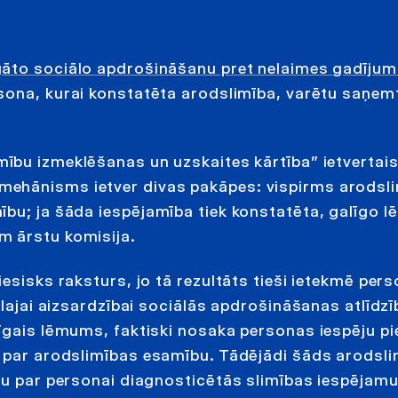
igāto sociālo apdrošināšanu pret nelaimes gadīju
rsona, kurai konstatēta arodslimība, varētu saņem
ību izmeklēšanas un uzskaites kārtība” ietvertai
mehānisms ietver divas pakāpes: vispirms arodsl
ību; ja šāda iespējamība tiek konstatēta, galīgo 
m ārstu komisija.
esisks raksturs, jo tā rezultāts tieši ietekmē per
ālajai aizsardzībai sociālās apdrošināšanas atlīdzī
īgais lēmums, faktiski nosaka personas iespēju pi
s par arodslimības esamību. Tādējādi šāds arodsl
umu par personai diagnosticētās slimības iespējam