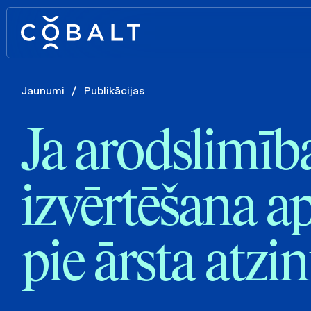
Jaunumi
/
Publikācijas
Ja arodslimīb
izvērtēšana ap
pie ārsta atz