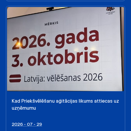
Kad Priekšvēlēšanu aģitācijas likums attiecas uz
uzņēmumu
2026 - 07 - 29