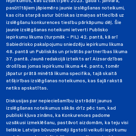
Iepirkumos, kas uzsākti pēc 2023. gada 1. janvāra,
pasūtītājiem jāpiemēro jaunie izslēgšanas noteikumi,
kas cita starpā satur būtiskas izmaiņas attiecībā uz
izslēgšanu konkurences tiesību pārkāpumu dēļ. Šie
jaunie izslēgšanas noteikumi ietverti Publisko
iepirkumu likuma (turpmāk – PIL) 42. pantā, kā arī
Sabiedrisko pakalpojumu sniedzēju iepirkumu likuma
48. pantā un Publiskās un privātās partnerības likuma
37. pantā. Jaunā redakcijā izteikts arī Aizsardzības
drošības jomas iepirkumu likuma 44. pants, tomēr
jāpatur prātā minētā likuma specifika, tajā skaitā
atšķirības izslēgšanas noteikumos, kas šajā rakstā
netiks apskatītas.
Diskusijas par nepieciešamību izstrādāt jaunus
izslēgšanas noteikumus sākās drīz pēc tam, kad
publiski kļuva zināms, ka Konkurences padome
uzsākusi izmeklēšanu, pastāvot aizdomām, ka teju visi
lielākie Latvijas būvuzņēmēji ilgstoši veikuši iepirkumu