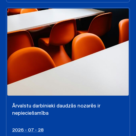
Ārvalstu darbinieki daudzās nozarēs ir
nepieciešamība
2026 - 07 - 28