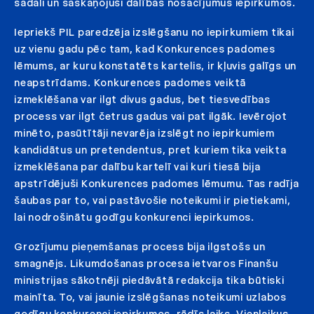
sadali un saskaņojuši dalības nosacījumus iepirkumos.
Iepriekš PIL paredzēja izslēgšanu no iepirkumiem tikai
uz vienu gadu pēc tam, kad Konkurences padomes
lēmums, ar kuru konstatēts kartelis, ir kļuvis galīgs un
neapstrīdams. Konkurences padomes veiktā
izmeklēšana var ilgt divus gadus, bet tiesvedības
process var ilgt četrus gadus vai pat ilgāk. Ievērojot
minēto, pasūtītāji nevarēja izslēgt no iepirkumiem
kandidātus un pretendentus, pret kuriem tika veikta
izmeklēšana par dalību kartelī vai kuri tiesā bija
apstrīdējuši Konkurences padomes lēmumu. Tas radīja
šaubas par to, vai pastāvošie noteikumi ir pietiekami,
lai nodrošinātu godīgu konkurenci iepirkumos.
Grozījumu pieņemšanas process bija ilgstošs un
smagnējs. Likumdošanas procesa ietvaros Finanšu
ministrijas sākotnēji piedāvātā redakcija tika būtiski
mainīta. To, vai jaunie izslēgšanas noteikumi uzlabos
godīgu konkurenci iepirkumos, rādīs laiks. Vienlaikus