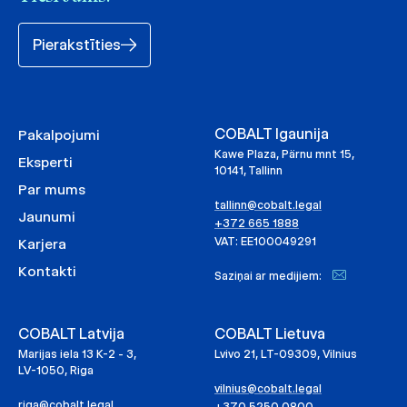
Pierakstīties
COBALT Igaunija
Pakalpojumi
Kawe Plaza, Pärnu mnt 15,
Eksperti
10141, Tallinn
Par mums
tallinn@cobalt.legal
Jaunumi
+372 665 1888
VAT: EE100049291
Karjera
Kontakti
Saziņai ar medijiem:
COBALT Latvija
COBALT Lietuva
Marijas iela 13 K-2 - 3,
Lvivo 21, LT-09309, Vilnius
LV-1050, Riga
vilnius@cobalt.legal
riga@cobalt.legal
+370 5250 0800