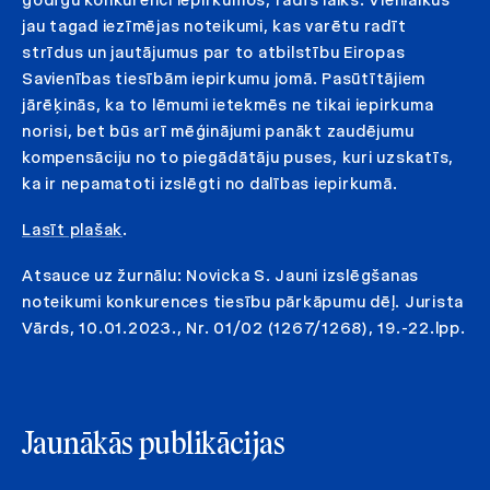
jau tagad iezīmējas noteikumi, kas varētu radīt
strīdus un jautājumus par to atbilstību Eiropas
Savienības tiesībām iepirkumu jomā. Pasūtītājiem
jārēķinās, ka to lēmumi ietekmēs ne tikai iepirkuma
norisi, bet būs arī mēģinājumi panākt zaudējumu
kompensāciju no to piegādātāju puses, kuri uzskatīs,
ka ir nepamatoti izslēgti no dalības iepirkumā.
Lasīt plašak
.
Atsauce uz žurnālu: Novicka S. Jauni izslēgšanas
noteikumi konkurences tiesību pārkāpumu dēļ. Jurista
Vārds, 10.01.2023., Nr. 01/02 (1267/1268), 19.-22.lpp.
Jaunākās publikācijas