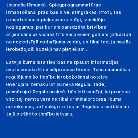
tiesneša lēmums). Spiegprogrammatūras
izmantošanai prasības ir vēl stingrākas. Proti, tās
izmantošana ir pieļaujama vienīgi, izmeklējot
noziegumus, par kuriem paredzēta brīvības
atņemšana uz vismaz trīs vai pieciem gadiem (atkarībā
no noziedzīgā nodarījuma veida), un tikai tad, ja mazāk
ierobežojoši līdzekļi nav pietiekami.
Latvijā žurnālista tiesības neizpaust informācijas
avotu nosaka Kriminālprocesa likums. Taču nacionālais
regulējums šo tiesību ierobežošanai noteica
ievērojami zemāku latiņu nekā Regula. Tādēļ,
piemērojot Regulu praksē, būs ļoti svarīgi, lai procesa
virzītāji ņemtu vērā ne tikai Kriminālprocesa likuma
noteikumus, bet salāgotu tos ar Regulas prasībām un
tajā piešķirto tiesību ietvaru.