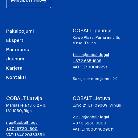
Pierakstīties
COBALT Igaunija
Pakalpojumi
Kawe Plaza, Pärnu mnt 15,
Eksperti
10141, Tallinn
Par mums
tallinn@cobalt.legal
Jaunumi
+372 665 1888
VAT: EE100049291
Karjera
Kontakti
Saziņai ar medijiem:
COBALT Latvija
COBALT Lietuva
Marijas iela 13 K-2 - 3,
Lvivo 21, LT-09309, Vilnius
LV-1050, Riga
vilnius@cobalt.legal
riga@cobalt.legal
+370 5250 0800
+371 6720 1800
VAT: LT100014609011
VAT: LV40203333511