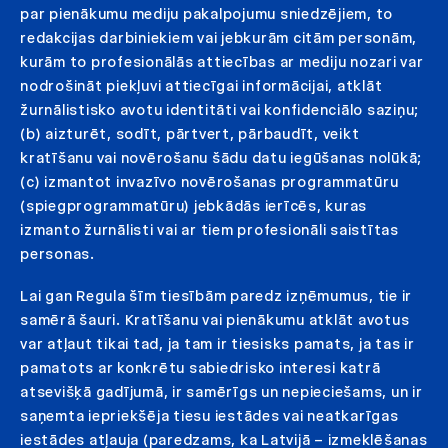
par pienākumu mediju pakalpojumu sniedzējiem, to
redakcijas darbiniekiem vai jebkurām citām personām,
kurām to profesionālās attiecības ar mediju nozari var
nodrošināt piekļuvi attiecīgai informācijai, atklāt
žurnālistisko avotu identitāti vai konfidenciālo saziņu;
(b) aizturēt, sodīt, pārtvert, pārbaudīt, veikt
kratīšanu vai novērošanu šādu datu iegūšanas nolūkā;
(c) izmantot invazīvo novērošanas programmatūru
(spiegprogrammatūru) jebkādās ierīcēs, kuras
izmanto žurnālisti vai ar tiem profesionāli saistītas
personas.
Lai gan Regula šīm tiesībām paredz izņēmumus, tie ir
samērā šauri. Kratīšanu vai pienākumu atklāt avotus
var atļaut tikai tad, ja tam ir tiesisks pamats, ja tas ir
pamatots ar konkrētu sabiedrisko interesi katrā
atsevišķā gadījumā, ir samērīgs un nepieciešams, un ir
saņemta iepriekšēja tiesu iestādes vai neatkarīgas
iestādes atļauja (paredzams, ka Latvijā – izmeklēšanas