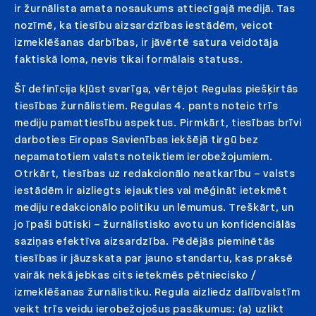
ir žurnālista amata nosaukums attiecīgajā medijā. Tas
nozīmē, ka tiesību aizsardzības iestādēm, veicot
izmeklēšanas darbības, ir jāvērtē satura veidotāja
faktiskā loma, nevis tikai formālais statuss.
Šī definīcija kļūst svarīga, vērtējot Regulas piešķirtās
tiesības žurnālistiem. Regulas 4. pants noteic trīs
mediju pamattiesību aspektus. Pirmkārt, tiesības brīvi
darboties Eiropas Savienības iekšējā tirgū bez
nepamatotiem valsts noteiktiem ierobežojumiem.
Otrkārt, tiesības uz redakcionālo neatkarību – valsts
iestādēm ir aizliegts iejaukties vai mēģināt ietekmēt
mediju redakcionālo politiku un lēmumus. Treškārt, un
jo īpaši būtiski – žurnālistisko avotu un konfidenciālās
saziņas efektīva aizsardzība. Pēdējās pieminētās
tiesības ir jāuzskata par jauno standartu, kas praksē
vairāk nekā jebkas cits ietekmēs pētniecisko /
izmeklēšanas žurnālistiku. Regula aizliedz dalībvalstīm
veikt trīs veidu ierobežojošus pasākumus: (a) uzlikt