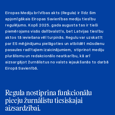
Eiropas Mediju brīvības akts (Regula) ir līdz šim
apjomīgākais Eiropas Savienības mediju tiesību
regulējums. Kopš 2025. gada augusta tas ir tieši
piemērojams visās dalībvalstīs, bet Latvijas tiesību
aktos tā ieviešana vēl turpinās. Regulu var uzskatīt
par ES mēģinājumu pielāgoties un atbildēt mūsdienu
pasaules radītajiem izaicinājumiem, stiprinot mediju
plurālismu un redakcionālo neatkarību, kā arī
aizsargājot žurnālistus no valsts iejaukšanās to darbā
Eiropā Savienībā.
Regula nostiprina funkcionālu
pieeju žurnālistu tiesiskajai
aizsardzībai.