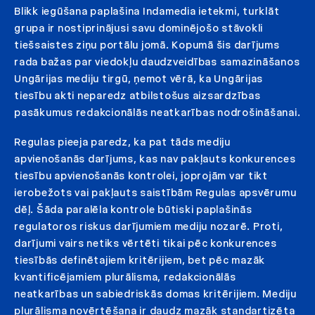
Blikk iegūšana paplašina Indamedia ietekmi, turklāt
grupa ir nostiprinājusi savu dominējošo stāvokli
tiešsaistes ziņu portālu jomā. Kopumā šis darījums
rada bažas par viedokļu daudzveidības samazināšanos
Ungārijas mediju tirgū, ņemot vērā, ka Ungārijas
tiesību akti neparedz atbilstošus aizsardzības
pasākumus redakcionālās neatkarības nodrošināšanai.
Regulas pieeja paredz, ka pat tāds mediju
apvienošanās darījums, kas nav pakļauts konkurences
tiesību apvienošanās kontrolei, joprojām var tikt
ierobežots vai pakļauts saistībām Regulas apsvērumu
dēļ. Šāda paralēla kontrole būtiski paplašinās
regulatoros riskus darījumiem mediju nozarē. Proti,
darījumi vairs netiks vērtēti tikai pēc konkurences
tiesībās definētajiem kritērijiem, bet pēc mazāk
kvantificējamiem plurālisma, redakcionālās
neatkarības un sabiedriskās domas kritērijiem. Mediju
plurālisma novērtēšana ir daudz mazāk standartizēta