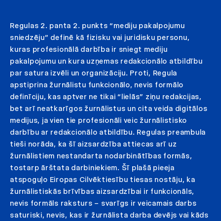
Regulas 2. panta 2. punkts “mediju pakalpojumu
sniedzēju” definē kā fizisku vai juridisku personu,
kuras profesionālā darbība ir sniegt mediju
pakalpojumu un kura uzņemas redakcionālo atbildību
par satura izvēli un organizāciju. Proti, Regula
apstiprina žurnālistu funkcionālo, nevis formālo
definīciju, kas aptver ne tikai “lielās” ziņu redakcijas,
bet arī neatkarīgos žurnālistus un cita veida digitālos
medijus, ja vien tie profesionāli veic žurnālistisko
darbību ar redakcionālo atbildību. Regulas preambula
tieši norāda, ka šī aizsardzība attiecas arī uz
žurnālistiem nestandarta nodarbinātības formās,
tostarp ārštata darbiniekiem. Šī plašā pieeja
atspoguļo Eiropas Cilvēktiesību tiesas nostāju, ka
žurnālistiskās brīvības aizsardzībai ir funkcionāls,
nevis formāls raksturs – svarīgs ir veicamais darbs
saturiski, nevis, kas ir žurnālista darba devējs vai kāds