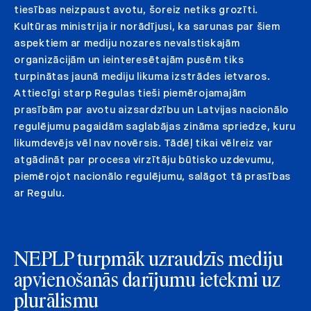
tiesības neizpaust avotu, šoreiz netiks grozīti.
Kultūras ministrija ir norādījusi, ka sarunas par šiem
aspektiem ar mediju nozares nevalstiskajām
organizācijām un ieinteresētajām pusēm tiks
turpinātas jaunā mediju likuma izstrādes ietvaros.
Attiecīgi starp Regulas tieši piemērojamajām
prasībām par avotu aizsardzību un Latvijas nacionālo
regulējumu pagaidām saglabājas zināma spriedze, kuru
likumdevējs vēl nav novērsis. Tādēļ tikai vēlreiz var
atgādināt par procesa virzītāju būtisko uzdevumu,
piemērojot nacionālo regulējumu, salāgot tā prasības
ar Regulu.
NEPLP turpmāk uzraudzīs mediju
apvienošanās darījumu ietekmi uz
plurālismu