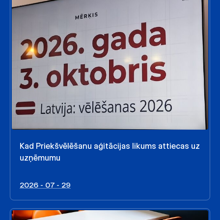
Kad Priekšvēlēšanu aģitācijas likums attiecas uz
uzņēmumu
2026 - 07 - 29