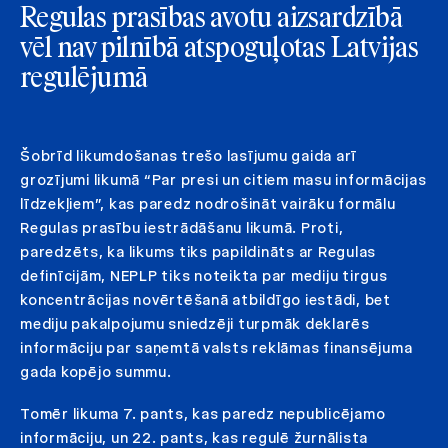
Regulas prasības avotu aizsardzībā
vēl nav pilnībā atspoguļotas Latvijas
regulējumā
Šobrīd likumdošanas trešo lasījumu gaida arī
grozījumi likumā “Par presi un citiem masu informācijas
līdzekļiem”, kas paredz nodrošināt vairāku formālu
Regulas prasību iestrādāšanu likumā. Proti,
paredzēts, ka likums tiks papildināts ar Regulas
definīcijām, NEPLP tiks noteikta par mediju tirgus
koncentrācijas novērtēšanā atbildīgo iestādi, bet
mediju pakalpojumu sniedzēji turpmāk deklarēs
informāciju par saņemtā valsts reklāmas finansējuma
gada kopējo summu.
Tomēr likuma 7. pants, kas paredz nepublicējamo
informāciju, un 22. pants, kas regulē žurnālista