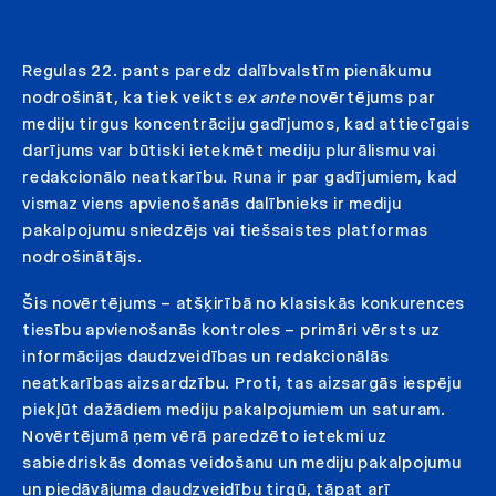
Regulas 22. pants paredz dalībvalstīm pienākumu
nodrošināt, ka tiek veikts
ex ante
novērtējums par
mediju tirgus koncentrāciju gadījumos, kad attiecīgais
darījums var būtiski ietekmēt mediju plurālismu vai
redakcionālo neatkarību. Runa ir par gadījumiem, kad
vismaz viens apvienošanās dalībnieks ir mediju
pakalpojumu sniedzējs vai tiešsaistes platformas
nodrošinātājs.
Šis novērtējums – atšķirībā no klasiskās konkurences
tiesību apvienošanās kontroles – primāri vērsts uz
informācijas daudzveidības un redakcionālās
neatkarības aizsardzību. Proti, tas aizsargās iespēju
piekļūt dažādiem mediju pakalpojumiem un saturam.
Novērtējumā ņem vērā paredzēto ietekmi uz
sabiedriskās domas veidošanu un mediju pakalpojumu
un piedāvājuma daudzveidību tirgū, tāpat arī