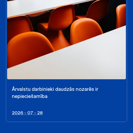
Ārvalstu darbinieki daudzās nozarēs ir
nepieciešamība
2026 - 07 - 28