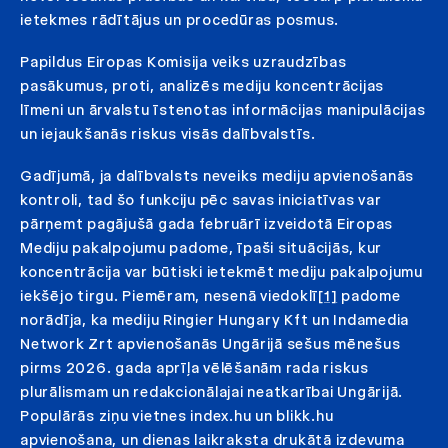
ietekmes rādītājus un procedūras posmus.
Papildus Eiropas Komisija veiks uzraudzības
pasākumus, proti, analizēs mediju koncentrācijas
līmeni un ārvalstu īstenotas informācijas manipulācijas
un iejaukšanās riskus visās dalībvalstīs.
Gadījumā, ja dalībvalsts neveiks mediju apvienošanās
kontroli, tad šo funkciju pēc savas iniciatīvas var
pārņemt pagājušā gada februārī izveidotā Eiropas
Mediju pakalpojumu padome, īpaši situācijās, kur
koncentrācija var būtiski ietekmēt mediju pakalpojumu
iekšējo tirgu. Piemēram, nesenā viedoklī
[1]
padome
norādīja, ka mediju Ringier Hungary Kft un Indamedia
Network Zrt apvienošanās Ungārijā sešus mēnešus
pirms 2026. gada aprīļa vēlēšanām rada riskus
plurālismam un redakcionālajai neatkarībai Ungārijā.
Populārās ziņu vietnes index.hu un blikk.hu
apvienošana, un dienas laikraksta drukātā izdevuma