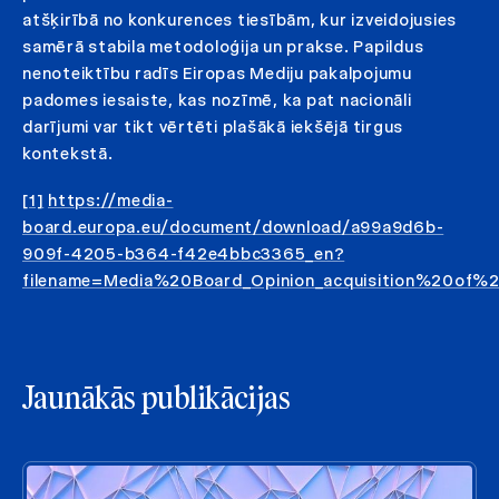
atšķirībā no konkurences tiesībām, kur izveidojusies
samērā stabila metodoloģija un prakse. Papildus
nenoteiktību radīs Eiropas Mediju pakalpojumu
padomes iesaiste, kas nozīmē, ka pat nacionāli
darījumi var tikt vērtēti plašākā iekšējā tirgus
kontekstā.
[1]
https://media-
board.europa.eu/document/download/a99a9d6b-
909f-4205-b364-f42e4bbc3365_en?
filename=Media%20Board_Opinion_acquisition%20o
Jaunākās publikācijas