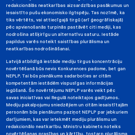
redakcionālās neatkarības aizsardzības pasākumus un
iesaistīto pušu ekonomisko ilgtspēju. Tas nozīmē, ka
tiks vērtēts, vai attiecīgajā tirgū (arī ģeogrāfiskajā)
pēc apvienošanās turpinās pastāvēt citi mediji, kas
nodrošina atšķirīgu un alternatīvu saturu. Iestāde
papildus varēs noteikt saistības plurālisma un
neatkarības nodrošināšanai.
Latvijā atbildīgā iestāde mediju tirgus koncentrāciju
novērtēšanā būs nevis Konkurences padome, bet gan
NEPLP. Tai būs pienākums sadarboties ar citām
kompetentām iestādēm vispusīgas informācijas
iegūšanā. Šo novērtējumu NEPLP varēs veikt pēc
savas iniciatīvas vai Regulā noteiktajos gadījumos.
Mediju pakalpojumu sniedzējiem un citām iesaistītajām
personām būs pienākums paziņot NEPLP par jebkuriem
darījumiem, kas var ietekmēt mediju plurālismu un
redakcionālo neatkarību. Ministru kabinets noteiks
novērtēšanas prasības un kārtību, tostarp plurālisma