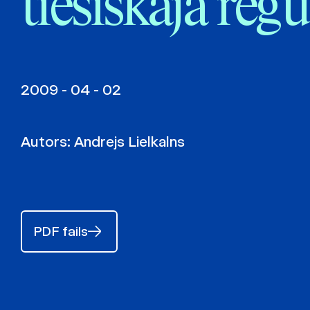
tiesiskajā reg
2009 - 04 - 02
Autors:
Andrejs Lielkalns
PDF fails