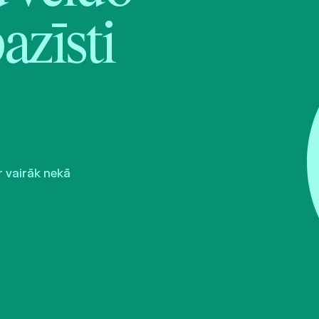
pazīsti
r vairāk nekā