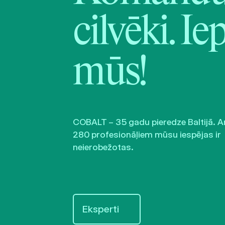
cilvēki. Ie
mūs!
COBALT – 35 gadu pieredze Baltijā. A
280 profesionāļiem mūsu iespējas ir
neierobežotas.
Eksperti