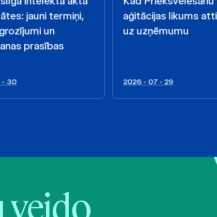
līgā intelekta akta
Kad Priekšvēlēšanu
ātes: jauni termiņi,
aģitācijas likums att
 grozījumi un
uz uzņēmumu
anas prasības
 - 30
2026 - 07 - 29
veido