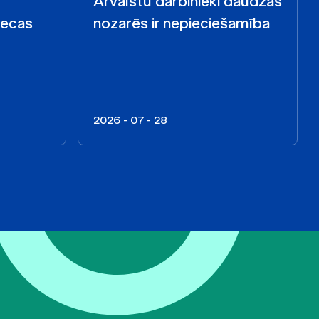
Ārvalstu darbinieki daudzās
iecas
nozarēs ir nepieciešamība
2026 - 07 - 28