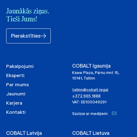
Jaunākās ziņas.
Tieši Jums!
Pierakstīties
COBALT Igaunija
Pakalpojumi
Kawe Plaza, Pärnu mnt 15,
Eksperti
10141, Tallinn
Par mums
tallinn@cobalt.legal
Jaunumi
+372 665 1888
VAT: EE100049291
Karjera
Kontakti
Saziņai ar medijiem:
COBALT Latvija
COBALT Lietuva