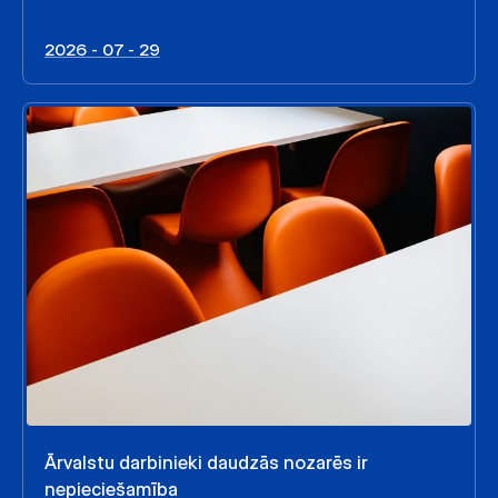
2026 - 07 - 29
Ārvalstu darbinieki daudzās nozarēs ir
nepieciešamība