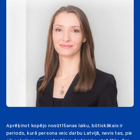
Aprēķinot kopējo nosūtīšanas laiku, būtiskākais ir
periods, kurā persona veic darbu Latvijā, nevis tas, pie