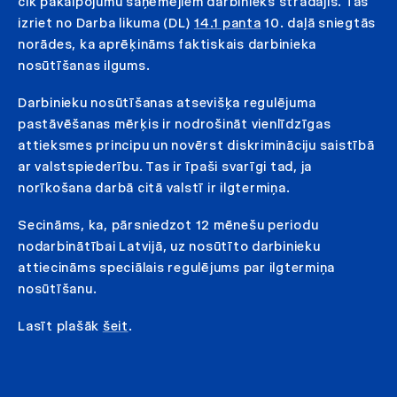
cik pakalpojumu saņēmējiem darbinieks strādājis. Tas
izriet no Darba likuma (DL)
14.1 panta
10. daļā sniegtās
norādes, ka aprēķināms faktiskais darbinieka
nosūtīšanas ilgums.
Darbinieku nosūtīšanas atsevišķa regulējuma
pastāvēšanas mērķis ir nodrošināt vienlīdzīgas
attieksmes principu un novērst diskrimināciju saistībā
ar valstspiederību. Tas ir īpaši svarīgi tad, ja
norīkošana darbā citā valstī ir ilgtermiņa.
Secināms, ka, pārsniedzot 12 mēnešu periodu
nodarbinātībai Latvijā, uz nosūtīto darbinieku
attiecināms speciālais regulējums par ilgtermiņa
nosūtīšanu.
Lasīt plašāk
šeit
.