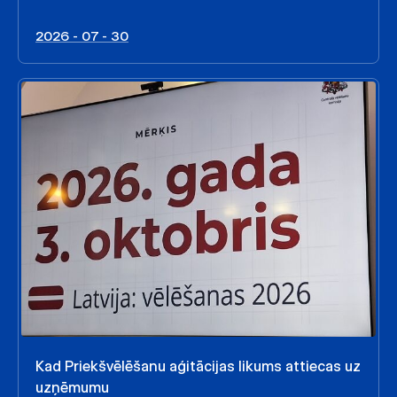
2026 - 07 - 30
Kad Priekšvēlēšanu aģitācijas likums attiecas uz
uzņēmumu