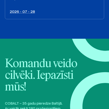
2026 - 07 - 28
Komandu veido
cilvēki. Iepazīsti
mūs!
COBALT – 35 gadu pieredze Baltijā.
Ar vairāk nekā 280 profesionāļiem