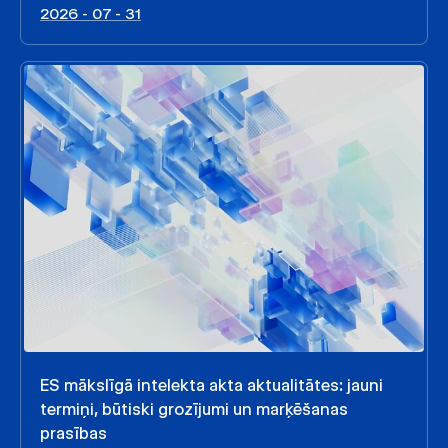
2026 - 07 - 31
ES mākslīgā intelekta akta aktualitātes: jauni
termiņi, būtiski grozījumi un marķēšanas
prasības