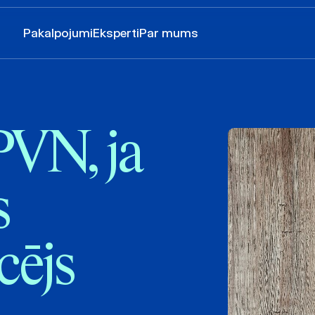
Pakalpojumi
Eksperti
Par mums
PVN, ja
s
cējs