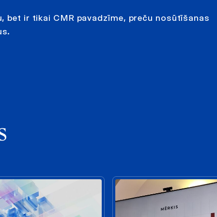
, bet ir tikai CMR pavadzīme, preču nosūtīšanas
us.
s