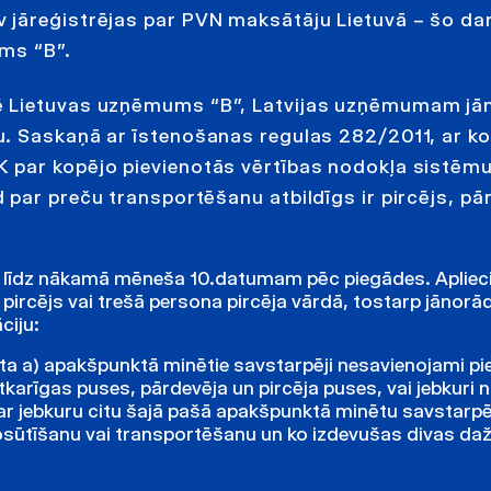
 jāreģistrējas par PVN maksātāju Lietuvā – šo da
ms “B”.
ē Lietuvas uzņēmums “B”, Latvijas uzņēmumam jā
u. Saskaņā ar īstenošanas regulas 282/2011, ar k
 par kopējo pievienotās vērtības nodokļa sistēm
par preču transportēšanu atbildīgs ir pircējs, pā
em līdz nākamā mēneša 10.datumam pēc piegādes. Aplie
s pircējs vai trešā persona pircēja vārdā, tostarp jānorā
ciju:
a a) apakšpunktā minētie savstarpēji nesavienojami pie
karīgas puses, pārdevēja un pircēja puses, vai jebkuri 
r jebkuru citu šajā pašā apakšpunktā minētu savstarpē
nosūtīšanu vai transportēšanu un ko izdevušas divas da