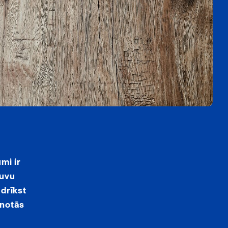
mi ir
tuvu
drīkst
enotās