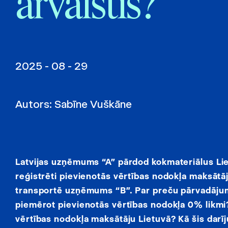
ārvalstīs?
2025 - 08 - 29
Autors:
Sabīne Vuškāne
Latvijas uzņēmums “A” pārdod kokmateriālus Li
reģistrēti pievienotās vērtības nodokļa maksātāji
transportē uzņēmums “B”. Par preču pārvadājum
piemērot pievienotās vērtības nodokļa 0% likmi?
vērtības nodokļa maksātāju Lietuvā? Kā šis darī