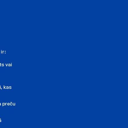
ir:
s vai
, kas
a preču
ā