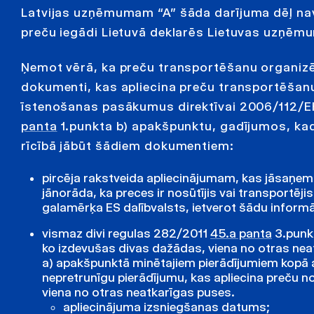
Latvijas uzņēmumam “A” šāda darījuma dēļ nav
preču iegādi Lietuvā deklarēs Lietuvas uzņēmu
Ņemot vērā, ka preču transportēšanu organiz
dokumenti, kas apliecina preču transportēšan
īstenošanas pasākumus direktīvai 2006/112/EK
panta
1.punkta b) apakšpunktu, gadījumos, kad 
rīcībā jābūt šādiem dokumentiem:
pircēja rakstveida apliecinājumam, kas jāsaņ
jānorāda, ka preces ir nosūtījis vai transportēji
galamērķa ES dalībvalsts, ietverot šādu informā
vismaz divi regulas 282/2011
45.a panta
3.punkt
ko izdevušas divas dažādas, viena no otras neat
a) apakšpunktā minētajiem pierādījumiem kopā a
nepretrunīgu pierādījumu, kas apliecina preču 
viena no otras neatkarīgas puses.
apliecinājuma izsniegšanas datums;