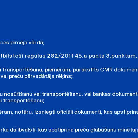
eces pircēja vārdā;
 atbilstoši regulas 282/2011
45.a panta
3.punktam, 
ai transportēšanu, piemēram, parakstīts CMR dokument
ai preču pārvadātāja rēķins;
ču nosūtīšanu vai transportēšanu, vai bankas dokumenti
i transportēšanu;
am, notāru, izsniegti oficiāli dokumenti, kas apstiprin
rķa dalībvalstī, kas apstiprina preču glabāšanu minētaj