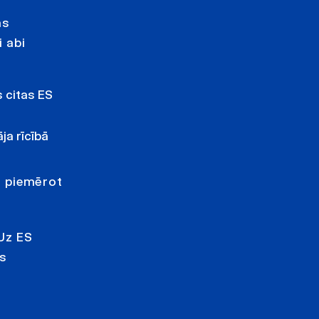
as
i abi
 citas ES
ja rīcībā
jā piemērot
“Uz ES
as