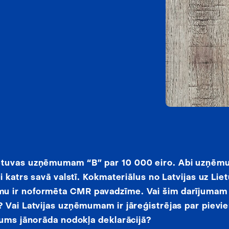
etuvas uzņēmumam “B” par 10 000 eiro. Abi uzņēmu
 katrs savā valstī. Kokmateriālus no Latvijas uz Lie
u ir noformēta CMR pavadzīme. Vai šim darījumam 
 Vai Latvijas uzņēmumam ir jāreģistrējas par pievi
jums jānorāda nodokļa deklarācijā?