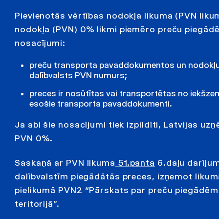
Pievienotās vērtības nodokļa likuma (PVN liku
nodokļa (PVN) 0% likmi piemēro preču piegādēm E
nosacījumi:
preču transporta pavaddokumentos un nodokļu rē
dalībvalsts PVN numurs;
preces ir nosūtītas vai transportētas no iekšzem
esošie transporta pavaddokumenti.
Ja abi šie nosacījumi tiek izpildīti, Latvijas u
PVN 0%.
Saskaņā ar PVN likuma
51.panta
6.daļu darījum
dalībvalstīm piegādātās preces, izņemot liku
pielikumā PVN2 “Pārskats par preču piegādēm
teritorijā”.