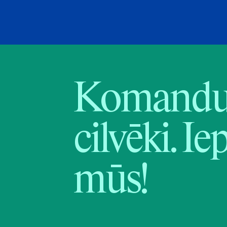
Komandu 
cilvēki. Ie
mūs!