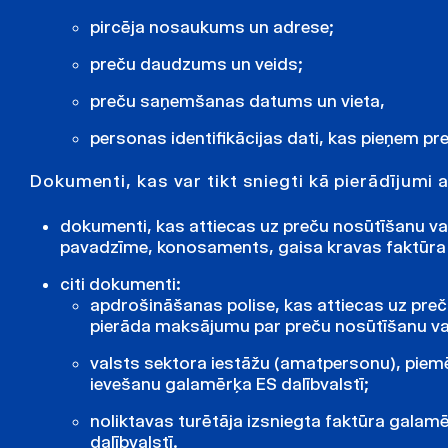
pircēja nosaukums un adrese;
preču daudzums un veids;
preču saņemšanas datums un vieta,
personas identifikācijas dati, kas pieņem pr
Dokumenti, kas var tikt sniegti kā pierādījumi
dokumenti, kas attiecas uz preču nosūtīšanu v
pavadzīme, konosaments, gaisa kravas faktūra v
citi dokumenti:
apdrošināšanas polise, kas attiecas uz pre
pierāda maksājumu par preču nosūtīšanu va
valsts sektora iestāžu (amatpersonu), piemēr
ievešanu galamērķa ES dalībvalstī;
noliktavas turētāja izsniegta faktūra galamē
dalībvalstī.