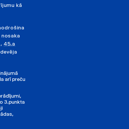
rījumu kā
nodrošina
o nosaka
u,
45.a
rdevēja
cinājumā
da arī preču
rādījumi,
no 3.punkta
ji
žādas,