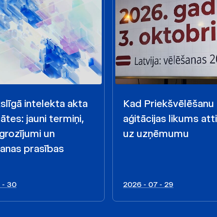
līgā intelekta akta
Kad Priekšvēlēšanu
ātes: jauni termiņi,
aģitācijas likums att
 grozījumi un
uz uzņēmumu
anas prasības
 - 30
2026 - 07 - 29