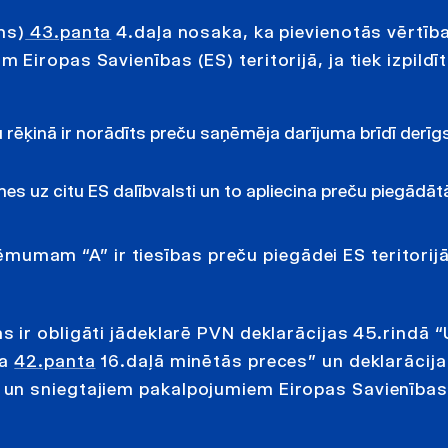
ms)
43.panta
4.daļa nosaka, ka pievienotās vērtīb
iropas Savienības (ES) teritorijā, ja tiek izpildīt
ķinā ir norādīts preču saņēmēja darījuma brīdī derīgs
es uz citu ES dalībvalsti un to apliecina preču piegādātā
zņēmumam “A” ir tiesības preču piegādei ES teritori
s ir obligāti jādeklarē PVN deklarācijas 45.rindā 
ma
42.panta
16.daļā minētās preces” un deklarācij
 un sniegtajiem pakalpojumiem Eiropas Savienības