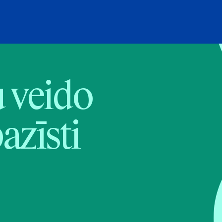
veido
pazīsti