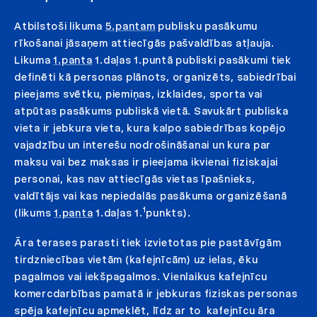
Atbilstoši likuma
5.pantam
publisku pasākumu
rīkošanai jāsaņem attiecīgās pašvaldības atļauja.
Likuma
1.panta
1.daļas 1.puntā publiski pasākumi tiek
definēti kā personas plānots, organizēts, sabiedrībai
pieejams svētku, piemiņas, izklaides, sporta vai
atpūtas pasākums publiskā vietā. Savukārt publiska
vieta ir jebkura vieta, kura kalpo sabiedrības kopējo
vajadzību un interešu nodrošināšanai un kura par
maksu vai bez maksas ir pieejama ikvienai fiziskajai
personai, kas nav attiecīgās vietas īpašnieks,
valdītājs vai kas nepiedalās pasākuma organizēšanā
1
(likums
1.panta
1.daļas 1.
punkts).
Āra terases parasti tiek izvietotas pie pastāvīgām
tirdzniecības vietām (kafejnīcām) uz ielas, ēku
pagalmos vai iekšpagalmos. Vienlaikus kafejnīcu
komercdarbības pamatā ir jebkuras fiziskas personas
spēja kafejnīcu apmeklēt, līdz ar to kafejnīcu āra