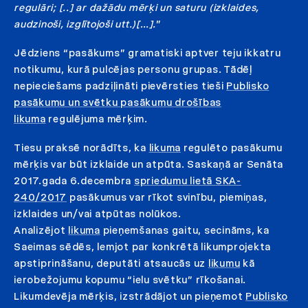
regulāri; [..] ar dažādu mērķi un saturu (izklaides,
audzinoši, izglītojoši utt.)[…].
”
Jēdziens “pasākums” gramatiski aptver teju ikkatru
notikumu, kurā pulcējas personu grupas. Tādēļ
nepieciešams padziļināti pievērsties tieši
Publisko
pasākumu un svētku pasākumu drošības
likuma
regulējuma mērķim.
Tiesu praksē norādīts, ka
likuma
regulēto pasākumu
mērķis var būt izklaide un atpūta. Saskaņā ar Senāta
2017.gada 6.decembra
spriedumu lietā SKA-
240/2017
pasākumus var rīkot svinību, piemiņas,
izklaides un/vai atpūtas nolūkos.
Analizējot
likuma
pieņemšanas gaitu, secināms, ka
Saeimas sēdēs, lemjot par konkrētā likumprojekta
apstiprināšanu, deputāti atsaucās uz
likumu
kā
ierobežojumu kopumu “ielu svētku” rīkošanai.
Likumdevēja mērķis, izstrādājot un pieņemot
Publisko