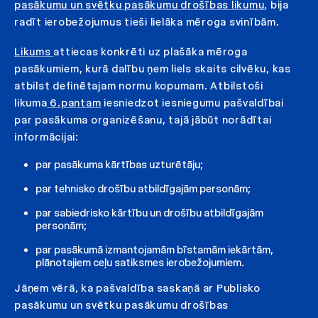
pasākumu un svētku pasākumu drošības likumu
, bija
radīt ierobežojumus tieši lielāka mēroga svinībām.
Likums
attiecas konkrēti uz plašāka mēroga
pasākumiem, kurā dalību ņem liels skaits cilvēku, kas
atbilst definētajam normu kopumam. Atbilstoši
likuma
6.pantam
iesniedzot iesniegumu pašvaldībai
par pasākuma organizēšanu, tajā jābūt norādītai
informācijai:
par pasākuma kārtības uzturētāju;
par tehnisko drošību atbildīgajām personām;
par sabiedrisko kārtību un drošību atbildīgajām
personām;
par pasākumā izmantojamām bīstamām iekārtām,
plānotajiem ceļu satiksmes ierobežojumiem.
Jāņem vērā, ka pašvaldība saskaņā ar Publisko
pasākumu un svētku pasākumu drošības