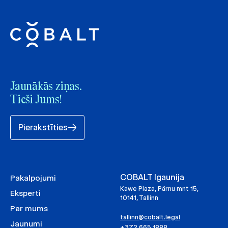
Jaunākās ziņas.
Tieši Jums!
Pierakstīties
COBALT Igaunija
Pakalpojumi
Kawe Plaza, Pärnu mnt 15,
Eksperti
10141, Tallinn
Par mums
tallinn@cobalt.legal
Jaunumi
+372 665 1888