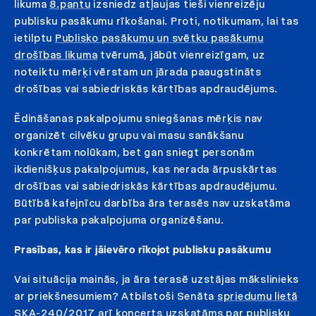
likuma
8.pantu
izsniedz atļaujas tieši vienreizēju
publisku pasākumu rīkošanai. Proti, notikumam, lai tas
ietilptu
Publisko pasākumu un svētku pasākumu
drošības likuma
tvērumā, jābūt vienreizīgam, uz
noteiktu mērķi vērstam un jārada paaugstināts
drošības vai sabiedriskās kārtības apdraudējums.
Ēdināšanas pakalpojumu sniegšanas mērķis nav
organizēt cilvēku grupu vai masu sanākšanu
konkrētam nolūkam, bet gan sniegt personām
ikdienišķus pakalpojumus, kas nerada ārpuskārtas
drošības vai sabiedriskās kārtības apdraudējumu.
Būtībā kafejnīcu darbība āra terasēs nav uzskatāma
par publiska pakalpojuma organizēšanu.
Prasības, kas ir jāievēro rīkojot publisku pasākumu
Vai situācija mainās, ja āra terasē uzstājas mākslinieks
ar priekšnesumiem? Atbilstoši Senāta
spriedumu lietā
SKA-240/2017
arī koncerts uzskatāms par publisku