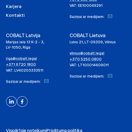
VAT: EE100049291
Karjera
Kontakti
Saziņai ar medijiem:
COBALT Latvija
COBALT Lietuva
Marijas iela 13 K-2 - 3,
Lvivo 21, LT-09309, Vilnius
LV-1050, Riga
vilnius@cobalt.legal
riga@cobalt.legal
+370 5250 0800
+371 6720 1800
VAT: LT100014609011
VAT: LV40203333511
Saziņai ar medijiem:
Saziņai ar medijiem:
Vispārīgie noteikumi
Privātuma politika