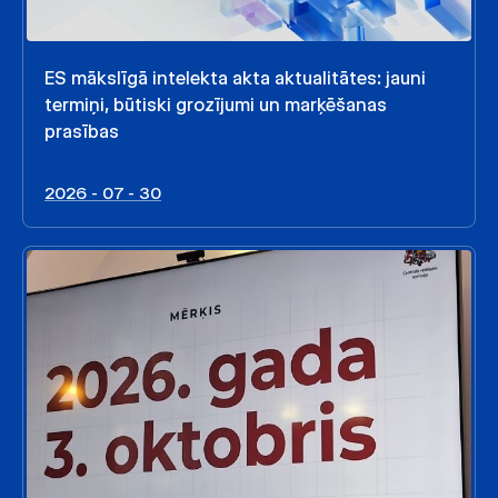
ES mākslīgā intelekta akta aktualitātes: jauni
termiņi, būtiski grozījumi un marķēšanas
prasības
2026 - 07 - 30