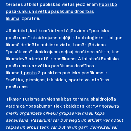
terases atbilst publiskas vietas jēdzienam
Publisko
pasākumu un svētku pasākumu drošības
likuma
izpratnē.
Jāpiebilst, ka likumā ietvertā jēdziena “publisks
pasākums” skaidrojums daļēji ir tautoloģisks – lai gan
likumā definēta publiska vieta, tomēr jēdziena
“pasākums” skaidrojums neļauj droši secināt to, kas
likumdevēja ieskatā ir pasākums. Atbilstoši Publisko
pasākumu un svētku pasākumu drošības
likuma
1.panta
2.punktam publisks pasākums ir
“svētku, piemiņas, izklaides, sporta vai atpūtas
pasākums.
Tikmēr Tūrisma un viesmīlības terminu skaidrojošā
vārdnīca “pasākums” tiek skaidrots kā: “
Ar noteiktu
mērķi organizēta cilvēku grupas vai masu kopā
sanākšana. Pasākumi var būt slēgti un atklāti; var notikt
telpās un ārpus tām; var būt īsi un gari; vienreizēji vai