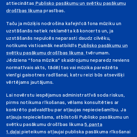
attiecinātas
Publisko pasākumu un svētku pasākumu
drošības likuma
prasības.
Taču ja mūziķis nodrošina kafejnīcā fona mūziku un
uzstāšanās netiek reklamēta kā koncerts un, ja
uzstāšanās nepulcēs neparasti daudz cilvēku,
notikums visticamāk neatbildīs
Publisko pasākumu un
svētku pasākumu drošības likuma
tvērumam.
Jēdziena “fona mūzika” skaidrojumu neparedz neviens
normatīvais akts, tādēļ tas vai mūzika paredzēta
vienīgi gaisotnes radīšanai, katru reizi būs atsevišķi
vērtējams jautājums.
Lai novērstu iespējamus administratīvā soda riskus,
pirms notikuma rīkošanas, vēlams konsultēties ar
konkrēto pašvaldību par atļaujas nepieciešamību. Ja
atļauja nepieciešama, atbilstoši Publisko pasākumu un
svētku pasākumu drošības likuma
5.panta
1.daļai
pieteikums atļaujai publiska pasākuma rīkošanai