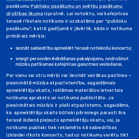
pasākumu
Publisko pasākumu un svētku pasākumu
drošības likuma
izpratnē. Lai noteiktu, vai kafejnīcas
terasē rīkotais notikums ir uzskatāms par “publisku
pasākumu”, katrā gadījumā ir jāvērtē, kāds ir notikuma
primārais mērķis:
aicināt sabiedrību apmeklēt terasē notiekošu koncertu;
sniegt personām ēdināšanas pakalpojumu, nodrošinot
mūziku patīkamas kafejnīcas gaisotnes veidošanai.
Par vienu vai otru mērķi var liecināt vairākas pazīmes –
pieaicinātā mūziķa atpazīstamība, sagaidāmais
apmeklētāju skaits, reklāmas materiālos ietvertais
notikuma apraksts un notikuma publicitāte. Ja
pieaicinātais mūziķis ir plaši atpazīstams, sagaidāms,
ka apmeklētāju skaits būtiski pārsniegs parasti āra
terasē ikdienā pieļauto apmeklētāju skaitu, vai, ja
notikums publiski tiek reklamēts kā sabiedrības
izklaidei rīkots koncerts, tad uz notikumu varētu tikt