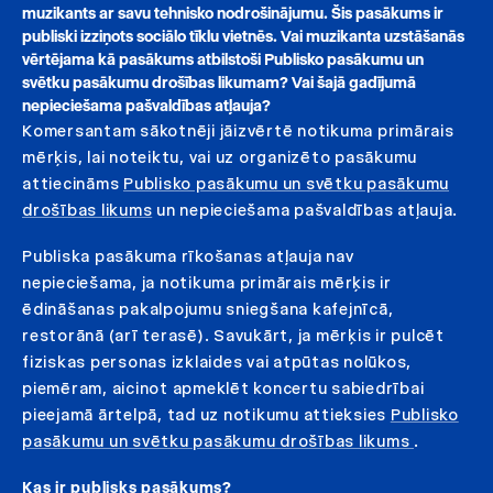
muzikants ar savu tehnisko nodrošinājumu. Šis pasākums ir
publiski izziņots sociālo tīklu vietnēs. Vai muzikanta uzstāšanās
vērtējama kā pasākums atbilstoši Publisko pasākumu un
svētku pasākumu drošības likumam? Vai šajā gadījumā
nepieciešama pašvaldības atļauja?
Komersantam sākotnēji jāizvērtē notikuma primārais
mērķis, lai noteiktu, vai uz organizēto pasākumu
attiecināms
Publisko pasākumu un svētku pasākumu
drošības likums
un nepieciešama pašvaldības atļauja.
Publiska pasākuma rīkošanas atļauja nav
nepieciešama, ja notikuma primārais mērķis ir
ēdināšanas pakalpojumu sniegšana kafejnīcā,
restorānā (arī terasē). Savukārt, ja mērķis ir pulcēt
fiziskas personas izklaides vai atpūtas nolūkos,
piemēram, aicinot apmeklēt koncertu sabiedrībai
pieejamā ārtelpā, tad uz notikumu attieksies
Publisko
pasākumu un svētku pasākumu drošības likums
.
Kas ir publisks pasākums?