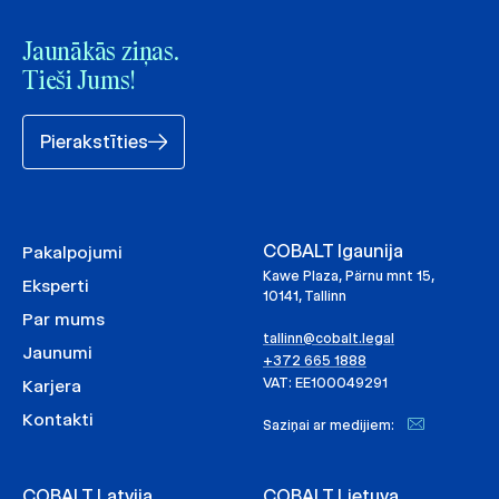
Jaunākās ziņas.
Tieši Jums!
Pierakstīties
COBALT Igaunija
Pakalpojumi
Kawe Plaza, Pärnu mnt 15,
Eksperti
10141, Tallinn
Par mums
tallinn@cobalt.legal
Jaunumi
+372 665 1888
VAT: EE100049291
Karjera
Kontakti
Saziņai ar medijiem:
COBALT Latvija
COBALT Lietuva