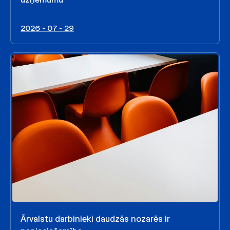
2026 - 07 - 29
Ārvalstu darbinieki daudzās nozarēs ir