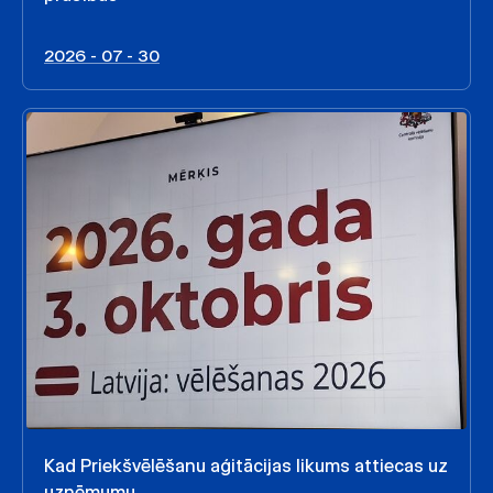
2026 - 07 - 30
Kad Priekšvēlēšanu aģitācijas likums attiecas uz
uzņēmumu