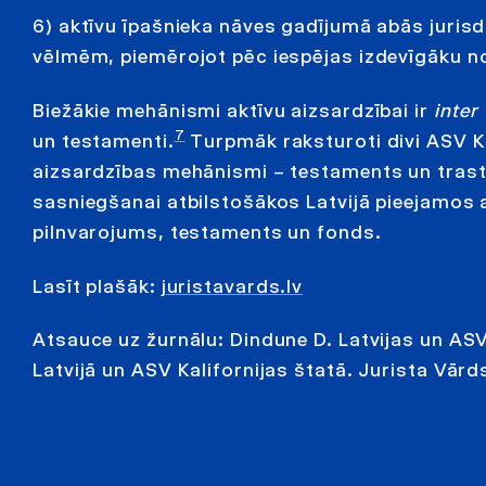
6) aktīvu īpašnieka nāves gadījumā abās jurisdi
vēlmēm, piemērojot pēc iespējas izdevīgāku 
Biežākie mehānismi aktīvu aizsardzībai ir
inter
7
un testamenti.
Turpmāk raksturoti divi ASV Kal
aizsardzības mehānismi – testaments un trasts,
sasniegšanai atbilstošākos Latvijā pieejamos 
pilnvarojums, testaments un fonds.
Lasīt plašāk:
juristavards.lv
Atsauce uz žurnālu: Dindune D. Latvijas un AS
Latvijā un ASV Kalifornijas štatā. Jurista Vārd