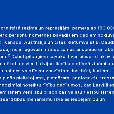
o totalitārā režīma un represijām, pameta ap 180 00
rtēto personu nometnēs pavadītiem gadiem nokļuv
, Kanādā, Austrālijā un citās Rietumvalstīs. Daud
ācēji nu ir ieguvuši mītnes zemes pilsonību un akti
2
iem.
Dubultpilsoņiem savukārt var piederēt aktīvi
piemēroti ne vien Latvijas tiesību sistēmā zināmi un
bu saimes valstīs mazpazīstami institūti, kuriem
un plašs pielietojums, piemēram, anglosakšu trasta
nnozīmīgi noteiktu rīcību gadījumos, kad Latvijā e
ņiem jāņem vērā abu pilsonības valstu tiesību sist
 aizsardzības mehānismu izvēles iespējamību un