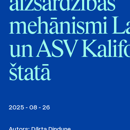
aizsardzības
mehānismi La
un ASV Kalifo
štatā
2025 - 08 - 26
Autors:
Dārta Dindune