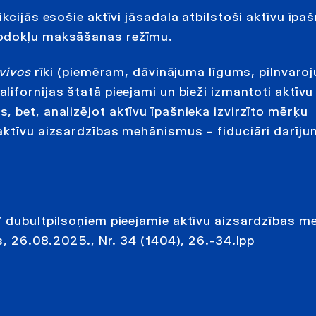
kcijās esošie aktīvi jāsadala atbilstoši aktīvu īpa
nodokļu maksāšanas režīmu.
 vivos
rīki (piemēram, dāvinājuma līgums, pilnvaro
ifornijas štatā pieejami un bieži izmantoti aktīvu
 bet, analizējot aktīvu īpašnieka izvirzīto mērķu
aktīvu aizsardzības mehānismus – fiduciāri darīju
V dubultpilsoņiem pieejamie aktīvu aizsardzības m
s, 26.08.2025., Nr. 34 (1404), 26.-34.lpp