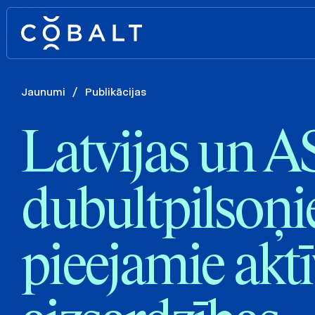
Jaunumi
/
Publikācijas
Latvijas un 
dubultpilsoņ
pieejamie akt