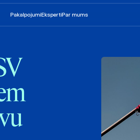
Pakalpojumi
Eksperti
Par mums
ASV
iem
īvu