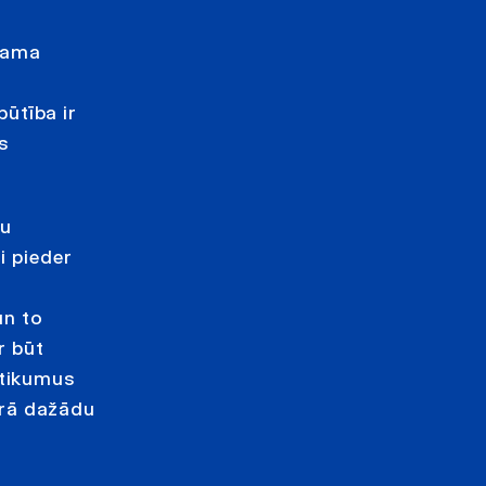
mama
u
ūtība ir
s
šu
i pieder
un to
r būt
otikumus
ērā dažādu