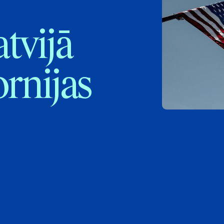
tvijā
rnijas