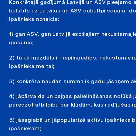
Konkrētajā gadījumā Latvijā un ASV pieejamo
balstīts uz Latvijas un ASV dubultpilsoņa ar dom
īpašnieks noteicis:
1) gan ASV, gan Latvijā esošajiem nekustamaj
īpašumā;
2) tā kā mazdēls ir nepilngadīgs, nekustamie ī
īpašnieka meitai;
3) konkrēta naudas summa ik gadu jāsaņem aktī
4) jāpārvalda un peļņas palielināšanas nolūkā 
paredzot atbildību par kļūdām, kas radījušas
5) jāsaglabā un jāpopularizē aktīvu īpašnieka 
īpašniekam;