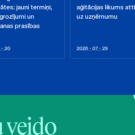
ātes: jauni termiņi,
aģitācijas likums att
 grozījumi un
uz uzņēmumu
anas prasības
 - 30
2026 - 07 - 29
veido