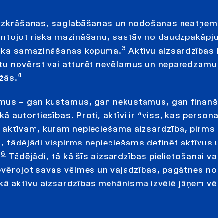
bas uzkrāšanas, saglabāšanas un nodošanas neatņe
mantojot riska mazināšanu, sastāv no daudzpakāpj
3
iska samazināšanas kopuma.
Aktīvu aizsardzības b
ētu novērst vai atturēt nevēlamus un neparedzamu
4
žās.
umus – gan kustamus, gan nekustamus, gan finan
autortiesības. Proti, aktīvi ir “viss, kas persona
aktīvam, kuram nepieciešama aizsardzība, pirms
i, tādējādi vispirms nepieciešams definēt aktīvus 
6
.
Tādējādi, tā kā šīs aizsardzības pielietošanai va
ievērojot savas vēlmes un vajadzības, pagātnes n
kā aktīvu aizsardzības mehānisma izvēlē jāņem v