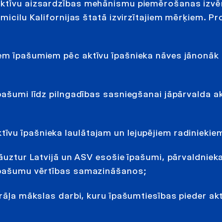
 aktīvu aizsardzības mehānismu piemērošanas izv
icilu Kalifornijas štatā izvirzītajiem mērķiem. Pro
iem īpašumiem pēc aktīvu īpašnieka nāves jānonāk
pašumi līdz pilngadības sasniegšanai jāpārvalda a
vu īpašnieka laulātajam un lejupējiem radiniekie
jāuztur Latvijā un ASV esošie īpašumi, pārvaldnie
 īpašumu vērtības samazināšanos;
brāļa mākslas darbi, kuru īpašumtiesības pieder ak