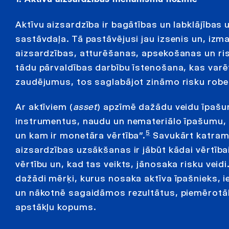
Aktīvu aizsardzība ir bagātības un labklājī
sastāvdaļa. Tā pastāvējusi jau izsenis un, iz
aizsardzības, atturēšanas, apsekošanas un r
tādu pārvaldības darbību īstenošana, kas var
zaudējumus, tos saglabājot zināmo risku robe
Ar aktīviem (
asset
) apzīmē dažādu veidu īpaš
instrumentus, naudu un nemateriālo īpašumu, kā 
5
un kam ir monetāra vērtība”.
Savukārt katram 
aizsardzības uzsākšanas ir jābūt kādai vērtība
vērtību un, kad tas veikts, jānosaka risku veidi
dažādi mērķi, kurus nosaka aktīva īpašnieks, 
un nākotnē sagaidāmos rezultātus, piemērotā
apstākļu kopums.