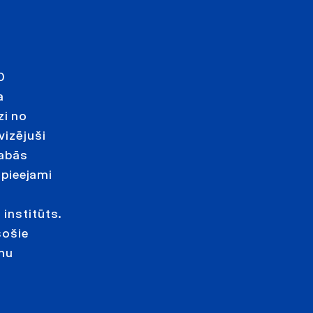
0
a
zi no
vizējuši
 abās
 pieejami
 institūts.
sošie
ēmu