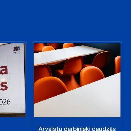
Ārvalstu darbinieki daudzās