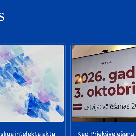
s
līgā intelekta akta
Kad Priekšvēlēšanu