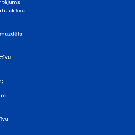
ērtējums
ti, aktīvu
 mazdēla
ktīvu
m;
kam
tīvu