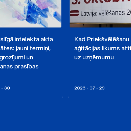
līgā intelekta akta
Kad Priekšvēlēšanu
ātes: jauni termiņi,
aģitācijas likums att
 grozījumi un
uz uzņēmumu
anas prasības
 - 30
2026 - 07 - 29