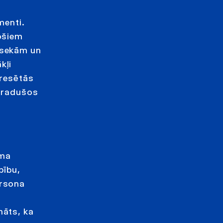
menti.
sošiem
 sekām un
kļi
eresētās
t radušos
uma
pību,
ersona
nāts, ka