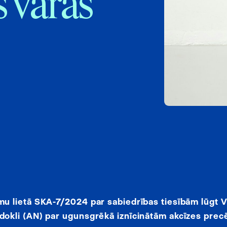
 varas
 lietā SKA-7/2024 par sabiedrības tiesībām lūgt V
okli (AN) par ugunsgrēkā iznīcinātām akcīzes prec