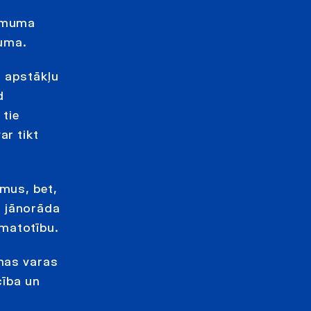
ņēmuma
duma.
u apstākļu
d
 tie
ar tikt
umus, bet,
n jānorāda
amatotību.
amas varas
cība un