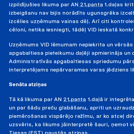
izpildījušies likuma par AN
21.panta
1.daļas kri
izbeigšanu nav bijis norādīts ugunsgrēka izcel
izcēlies uzņēmuma vainas dēļ. Arī citi kontrol
cēloni, netika iesniegti, tādēļ VID ieskatā ko
Uzņēmums VID lēmumam nepiekrita un vērsās ti
apgabaltiesa pieteikumu daļēji apmierināja un d
Administratīvās apgabaltiesas spriedumu pārsū
interpretējams nepārvaramas varas jēdziens 
Senāta atziņas
Tā kā likuma par AN
21.panta
1.daļā ir integrē
un par šādu preču glabāšanu, apriti un uzraudz
piemērošanas vispārējo režīmu, ar ko atceļ dir
uzsvēris, ka likums jāinterpretē šauri, ņemot 
Tiesas (EST) paustās atziņas.