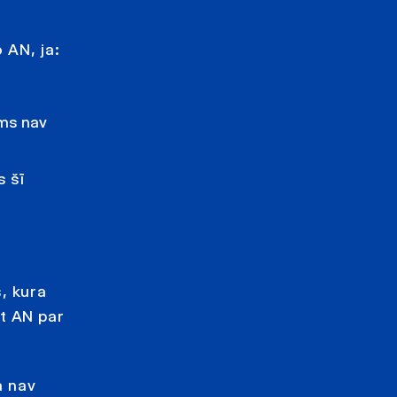
 AN, ja:
ums nav
s šī
, kura
t AN par
a nav