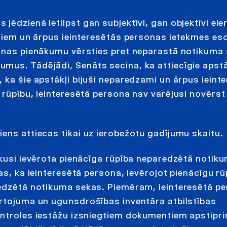
ēdzienā ietilpst gan subjektīvi, gan objektīvi ele
astiem un ārpus ieinteresētās personas ietekmes e
rsonas pienākumu vērsties pret neparastā notikuma
mus. Tādējādi, Senāts secina, ka attiecīgie apstā
 ka šie apstākļi bijuši neparedzami un ārpus ieint
 rūpību, ieinteresētā persona nav varējusi novērs
ens attiecas tikai uz ierobežotu gadījumu skaitu.
ikusi ievērota pienācīga rūpība neparedzētā notik
as, ka ieinteresētā persona, ievērojot pienācīgu rū
redzētā notikuma sekas. Piemēram, ieinteresētā p
ārtojuma un ugunsdrošības inventāra atbilstības
ontroles iestāžu izsniegtiem dokumentiem apstipri