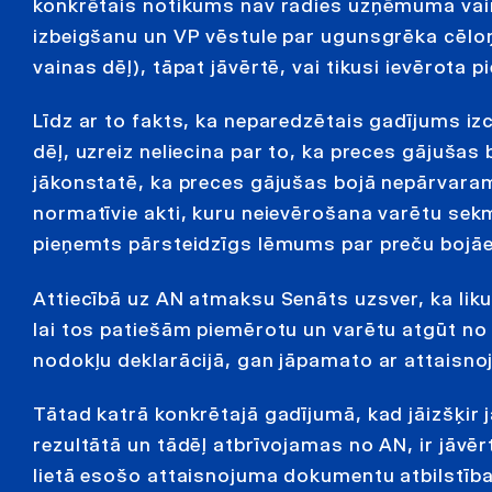
konkrētais notikums nav radies uzņēmuma vain
izbeigšanu un VP vēstule par ugunsgrēka cēlo
vainas dēļ), tāpat jāvērtē, vai tikusi ievērota 
Līdz ar to fakts, ka neparedzētais gadījums iz
dēļ, uzreiz neliecina par to, ka preces gājušas
jākonstatē, ka preces gājušas bojā nepārvaramas
normatīvie akti, kuru neievērošana varētu sekm
pieņemts pārsteidzīgs lēmums par preču bojāe
Attiecībā uz AN atmaksu Senāts uzsver, ka li
lai tos patiešām piemērotu un varētu atgūt n
nodokļu deklarācijā, gan jāpamato ar attaisn
Tātad katrā konkrētajā gadījumā, kad jāizšķir
rezultātā un tādēļ atbrīvojamas no AN, ir jāvēr
lietā esošo attaisnojuma dokumentu atbilstība