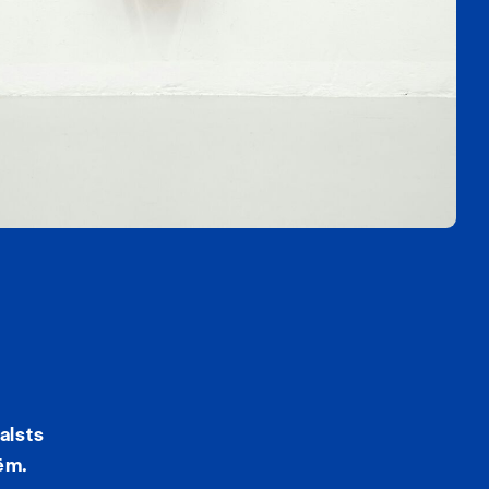
alsts
ēm.