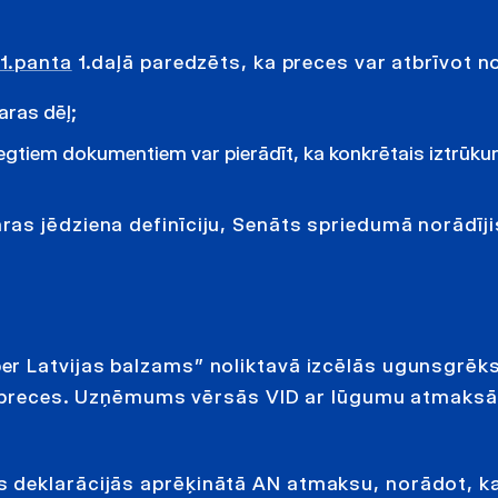
1.panta
1.daļā paredzēts, ka preces var atbrīvot no
aras dēļ;
iegtiem dokumentiem var pierādīt, ka konkrētais iztrūk
as jēdziena definīciju, Senāts spriedumā norādīji
r Latvijas balzams” noliktavā izcēlās ugunsgrēks
zes preces. Uzņēmums vērsās VID ar lūgumu atmaksā
 deklarācijās aprēķinātā AN atmaksu, norādot, k