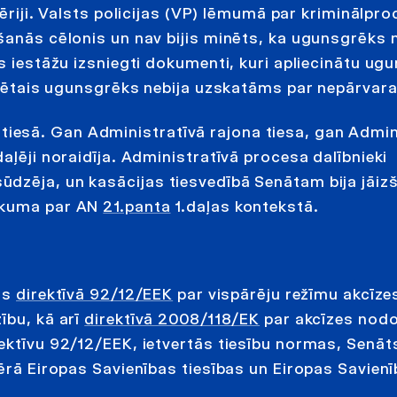
tēriji. Valsts policijas (VP) lēmumā par kriminālpr
šanās cēlonis un nav bijis minēts, ka ugunsgrēks 
es iestāžu izsniegti dokumenti, kuri apliecinātu ug
nkrētais ugunsgrēks nebija uzskatāms par nepārvar
esā. Gan Administratīvā rajona tiesa, gan Admin
aļēji noraidīja. Administratīvā procesa dalībnieki
dzēja, un kasācijas tiesvedībā Senātam bija jāizš
likuma par AN
21.panta
1.daļas kontekstā.
tas
direktīvā 92/12/EEK
par vispārēju režīmu akcīz
ību, kā arī
direktīvā 2008/118/EK
par akcīzes nodo
ektīvu 92/12/EEK, ietvertās tiesību normas, Senāt
vērā Eiropas Savienības tiesības un Eiropas Savien