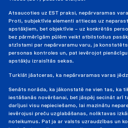
Atsaucoties uz EST praksi, nepārvaramas varas j
Proti, subjektīvie elementi attiecas uz nepar
apstākļiem, bet objektīvie – uz konkrētās pe
bez pārmērīgām pūlēm veikt atbilstošus pasāku
atzīstami par nepārvaramu varu, ja konstatēts,
personas kontroles un, pat ievērojot pienācīgu
apstākļu izraisītās sekas.
Turklāt jāatceras, ka nepārvaramas varas jēdzi
Senāts norāda, ka jākonstatē ne vien tas, ka t
iestāšanās novēršanai, bet jāspēj secināt arī t
darījusi visu nepieciešamo, lai mazinātu nepa
ievērojusi preču uzglabāšanas, noliktavas izk
noteikumus. Pat ja ar valsts uzraudzības un k