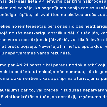
as dēļ (šajā lietā VP lēmums par kriminālprocesa
ņiem apliecināja, ka negadījums nebija radies uz
pienācīga rūpība, lai izvairītos no akcīzes preču zu
cēlies no ieinteresētās personas rīcības neatkarīg
 bojā no tās neatkarīgu apstākļu dēļ. Situācijās, ka
 varas apstākļos, ir jāizvērtē, vai tikuši ievēroti
ēt preču bojāeju. Nevērtējot minētos apstākļus, v
ju nepārvaramas varas rezultātā.
kuma par AN
21.pants
tikai paredz nodokļa atbrīvoj
o valsts budžeta atmaksājamās summas, tās ir ga
ojuma dokumentiem, kas apstiprina atbrīvojuma p
 jautājums par to, vai preces ir zudušas nepārvar
tē visi konkrētās situācijas apstākļi, uzņēmuma rī
.