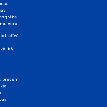
ocesa
nav
unsgrēka
amu varu.
istratīvā
ķir, kā
es precēm
kļa
s
ības