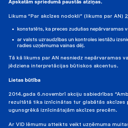
Apskatām spriedumā paustās atziņas.
Likuma “Par akcīzes nodokli” (likums par AN)
2
konstatēts, ka preces zudušas nepārvaramas v
ar valsts uzraudzības un kontroles iestāžu izsn
radies uzņēmuma vainas dēļ.
Tā kā likums par AN nesniedz nepārvaramas var
jēdziena interpretācijas būtiskos akcentus.
Lietas būtība
2014.gada 6.novembrī akciju sabiedrības “Ambe
rezultātā tika iznīcinātas tur glabātās akcī
ugunsgrēkā iznīcinātajām akcīzes precēm.
Ar VID lēmumu atteikts veikt uzņēmuma muitas