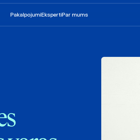
Pakalpojumi
Eksperti
Par mums
es