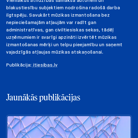
Vienlaikus atlīdzības samaksa autoriem un
blakustiesību subjektiem nodrošina radošā darba
ilgtspēju. Savukārt mūzikas izmantošana bez
nepieciešamajām atļaujām var radīt gan
administratīvas, gan civiltiesiskas sekas, tādēļ
uzņēmumiem ir svarīgi apzināti izvērtēt mūzikas
izmantošanas mērķi un telpu pieejamību un saņemt
vajadzīgās atļaujas mūzikas atskaņošanai.
Publikācija:
itiesibas.lv
Jaunākās publikācijas