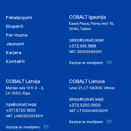
COBALT Igaunija
Pakalpojumi
Kawe Plaza, Pärnu mnt 15,
Eksperti
10141, Tallinn
Par mums
tallinn@cobalt.legal
Jaunumi
+372 665 1888
VAT: EE100049291
Karjera
Kontakti
Saziņai ar medijiem:
COBALT Latvija
COBALT Lietuva
Marijas iela 13 K-2 - 3,
Lvivo 21, LT-09309, Vilnius
LV-1050, Riga
vilnius@cobalt.legal
riga@cobalt.legal
+370 5250 0800
+371 6720 1800
VAT: LT100014609011
VAT: LV40203333511
Saziņai ar medijiem:
Saziņai ar medijiem: