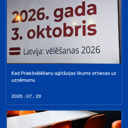
Kad Priekšvēlēšanu aģitācijas likums attiecas uz
uzņēmumu
2026 - 07 - 29