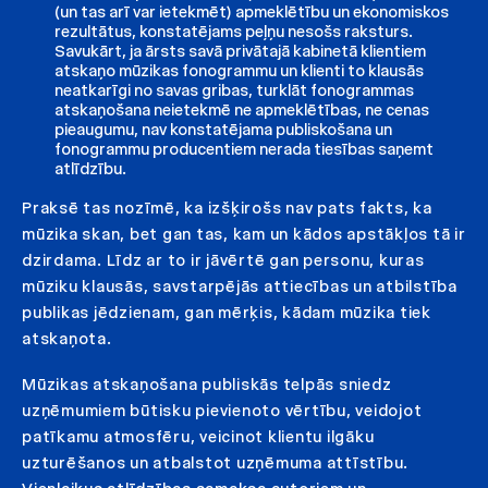
(un tas arī var ietekmēt) apmeklētību un ekonomiskos
rezultātus, konstatējams peļņu nesošs raksturs.
Savukārt, ja ārsts savā privātajā kabinetā klientiem
atskaņo mūzikas fonogrammu un klienti to klausās
neatkarīgi no savas gribas, turklāt fonogrammas
atskaņošana neietekmē ne apmeklētības, ne cenas
pieaugumu, nav konstatējama publiskošana un
fonogrammu producentiem nerada tiesības saņemt
atlīdzību.
Praksē tas nozīmē, ka izšķirošs nav pats fakts, ka
mūzika skan, bet gan tas, kam un kādos apstākļos tā ir
dzirdama. Līdz ar to ir jāvērtē gan personu, kuras
mūziku klausās, savstarpējās attiecības un atbilstība
publikas jēdzienam, gan mērķis, kādam mūzika tiek
atskaņota.
Mūzikas atskaņošana publiskās telpās sniedz
uzņēmumiem būtisku pievienoto vērtību, veidojot
patīkamu atmosfēru, veicinot klientu ilgāku
uzturēšanos un atbalstot uzņēmuma attīstību.