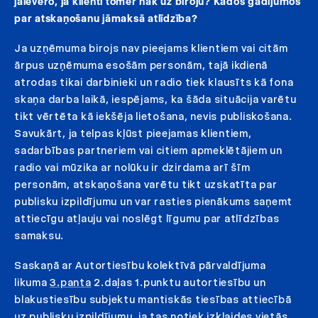
jāievēro, ja klienti tomēr nāk uz biroju? Kādos gadījumos
par atskaņošanu jāmaksā atlīdzība?
Ja uzņēmuma birojs nav pieejams klientiem vai citām
ārpus uzņēmuma esošām personām, tajā ikdienā
atrodas tikai darbinieki un radio tiek klausīts kā fona
skaņa darba laikā, iespējams, ka šāda situācija varētu
tikt vērtēta kā iekšēja lietošana, nevis publiskošana.
Savukārt, ja telpas kļūst pieejamas klientiem,
sadarbības partneriem vai citiem apmeklētājiem un
radio vai mūzika ar nolūku ir dzirdama arī šīm
personām, atskaņošana varētu tikt uzskatīta par
publisku izpildījumu un var rasties pienākums saņemt
attiecīgu atļauju vai noslēgt līgumu par atlīdzības
samaksu.
Saskaņā ar Autortiesību kolektīvā pārvaldījuma
likuma
3.panta
2.daļas 1.punktu autortiesību un
blakustiesību subjektu mantiskās tiesības attiecībā
uz publisku izpildījumu, ja tas notiek izklaides vietās,