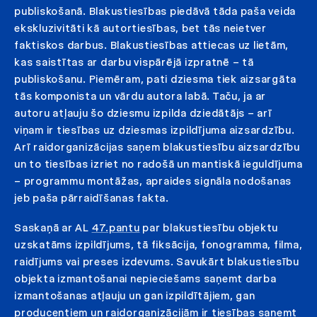
publiskošanā. Blakustiesības piedāvā tāda paša veida
ekskluzivitāti kā autortiesības, bet tās neietver
faktiskos darbus. Blakustiesības attiecas uz lietām,
kas saistītas ar darbu vispārējā izpratnē – tā
publiskošanu. Piemēram, pati dziesma tiek aizsargāta
tās komponista un vārdu autora labā. Taču, ja ar
autoru atļauju šo dziesmu izpilda dziedātājs – arī
viņam ir tiesības uz dziesmas izpildījuma aizsardzību.
Arī raidorganizācijas saņem blakustiesību aizsardzību
un to tiesības izriet no radošā un mantiskā ieguldījuma
– programmu montāžas, apraides signāla nodošanas
jeb paša pārraidīšanas fakta.
Saskaņā ar AL
47.pantu
par blakustiesību objektu
uzskatāms izpildījums, tā fiksācija, fonogramma, filma,
raidījums vai preses izdevums. Savukārt blakustiesību
objekta izmantošanai nepieciešams saņemt darba
izmantošanas atļauju un gan izpildītājiem, gan
producentiem un raidorganizācijām ir tiesības saņemt