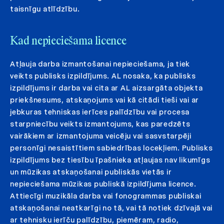
taisnīgu atlīdzību.
Kad nepieciešama licence
Atļauja darba izmantošanai nepieciešama, ja tiek
veikts publisks izpildījums. AL nosaka, ka publisks
izpildījums ir darba vai cita ar AL aizsargāta objekta
priekšnesums, atskaņojums vai kā citādi tieši vai ar
jebkuras tehniskas ierīces palīdzību vai procesa
starpniecību veikts izmantojums, kas paredzēts
vairākiem ar izmantojuma veicēju vai sasvstarpēji
personīgi nesaistītiem sabiedrības locekļiem. Publisks
izpildījums bez tiesību īpašnieka atļaujas nav likumīgs
un mūzikas atskaņošanai publiskās vietās ir
nepieciešama mūzikas publiskā izpildījuma licence.
Attiecīgi muzikāla darba vai fonogrammas publiskai
atskaņošanai neatkarīgi no tā, vai tā notiek dzīvajā vai
ar tehnisku ierīču palīdzību, piemēram, radio,