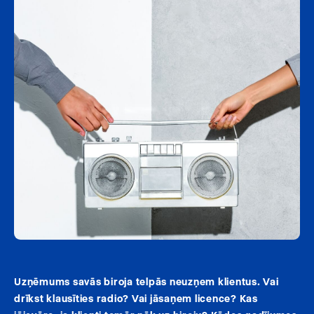
Uzņēmums savās biroja telpās neuzņem klientus. Vai
drīkst klausīties radio? Vai jāsaņem licence? Kas