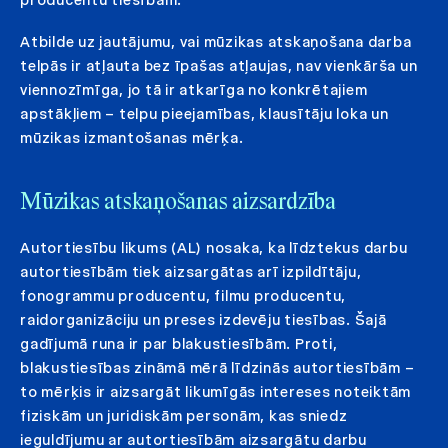
Atbilde uz jautājumu, vai mūzikas atskaņošana darba
telpās ir atļauta bez īpašas atļaujas, nav vienkārša un
viennozīmīga, jo tā ir atkarīga no konkrētajiem
apstākļiem – telpu pieejamības, klausītāju loka un
mūzikas izmantošanas mērķa.
Mūzikas atskaņošanas aizsardzība
Autortiesību likums (AL) nosaka, ka līdztekus darbu
autortiesībām tiek aizsargātas arī izpildītāju,
fonogrammu producentu, filmu producentu,
raidorganizāciju un preses izdevēju tiesības. Šajā
gadījumā runa ir par blakustiesībām. Proti,
blakustiesības zināmā mērā līdzinās autortiesībām –
to mērķis ir aizsargāt likumīgās intereses noteiktām
fiziskām un juridiskām personām, kas sniedz
ieguldījumu ar autortiesībām aizsargātu darbu