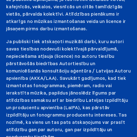
kafejnīcās, veikalos, viesnīcās un citās tamlīdzīgās
vietās, pārvalda kolektīvi. Atlīdzības pienākums ir
atkarīgs no mūzikas izmantošanas veida un licence ir
jāsaņem pirms darbu izmantošanas.
Ja publiski tiek atskaņoti muzikāli darbi, kuru autori
savas tiesības nodevuši kolektīvajā pārvaldījumā,
nepieciešama atļauja (licence) no autoru tiesību
pārstāvošās biedrības Autortiesību un
komunicēšanās konsultāciju aģentūra / Latvijas Autoru
apvienība (AKKA/LAA). Savukārt gadījumos, kad tiek
izmantotas fonogrammas, piemēram, radio vai
ierakstīta mūzika, papildus jānoslēdz līgums par
atlīdzības samaksu arī ar biedrību Latvijas Izpildītāju
un producentu apvienība (LaIPA), kas pārstāv
izpildītāju un fonogrammu producentu intereses. Tas
nozīmē, ka viens un tas pats atskaņojums var prasīt
atlīdzību gan par autoru, gan par izpildītāju un
producentu tiesībām.