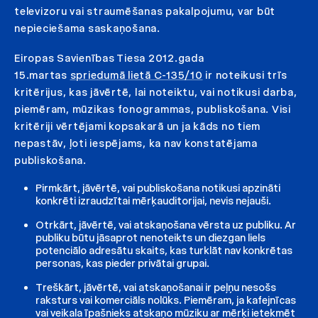
televizoru vai straumēšanas pakalpojumu, var būt
nepieciešama saskaņošana.
Eiropas Savienības Tiesa 2012.gada
15.martas
spriedumā lietā C-135/10
ir noteikusi trīs
kritērijus, kas jāvērtē, lai noteiktu, vai notikusi darba,
piemēram, mūzikas fonogrammas, publiskošana. Visi
kritēriji vērtējami kopsakarā un ja kāds no tiem
nepastāv, ļoti iespējams, ka nav konstatējama
publiskošana.
Pirmkārt, jāvērtē, vai publiskošana notikusi apzināti
konkrēti izraudzītai mērķauditorijai, nevis nejauši.
Otrkārt, jāvērtē, vai atskaņošana vērsta uz publiku. Ar
publiku būtu jāsaprot nenoteikts un diezgan liels
potenciālo adresātu skaits, kas turklāt nav konkrētas
personas, kas pieder privātai grupai.
Treškārt, jāvērtē, vai atskaņošanai ir peļņu nesošs
raksturs vai komerciāls nolūks. Piemēram, ja kafejnīcas
vai veikala īpašnieks atskaņo mūziku ar mērķi ietekmēt