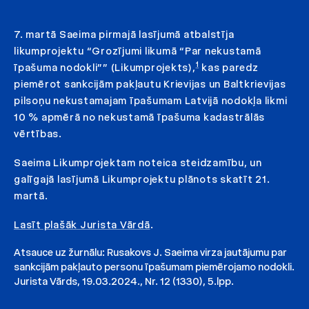
7. martā Saeima pirmajā lasījumā atbalstīja
likumprojektu “Grozījumi likumā “Par nekustamā
1
īpašuma nodokli”” (Likumprojekts),
kas paredz
piemērot sankcijām pakļautu Krievijas un Baltkrievijas
pilsoņu nekustamajam īpašumam Latvijā nodokļa likmi
10 % apmērā no nekustamā īpašuma kadastrālās
vērtības.
Saeima Likumprojektam noteica steidzamību, un
galīgajā lasījumā Likumprojektu plānots skatīt 21.
martā.
Lasīt plašāk Jurista Vārdā
.
Atsauce uz žurnālu: Rusakovs J. Saeima virza jautājumu par
sankcijām pakļauto personu īpašumam piemērojamo nodokli.
Jurista Vārds, 19.03.2024., Nr. 12 (1330), 5.lpp.