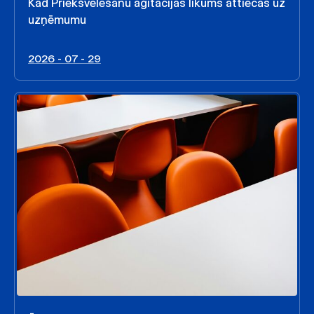
Kad Priekšvēlēšanu aģitācijas likums attiecas uz
uzņēmumu
2026 - 07 - 29