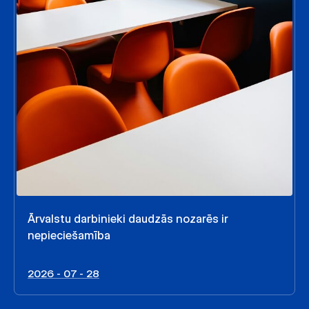
Ārvalstu darbinieki daudzās nozarēs ir
nepieciešamība
2026 - 07 - 28