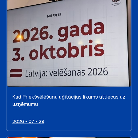
Kad Priekšvēlēšanu aģitācijas likums attiecas uz
uzņēmumu
2026 - 07 - 29