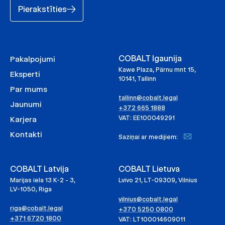
Pierakstīties
COBALT Igaunija
Pakalpojumi
Kawe Plaza, Pärnu mnt 15,
Eksperti
10141, Tallinn
Par mums
tallinn@cobalt.legal
Jaunumi
+372 665 1888
VAT: EE100049291
Karjera
Kontakti
Saziņai ar medijiem:
COBALT Latvija
COBALT Lietuva
Marijas iela 13 K-2 - 3,
Lvivo 21, LT-09309, Vilnius
LV-1050, Riga
vilnius@cobalt.legal
riga@cobalt.legal
+370 5250 0800
+371 6720 1800
VAT: LT100014609011