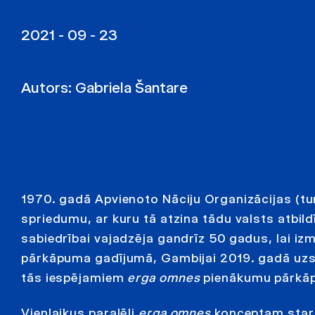
2021 - 09 - 23
Autors:
Gabriela Šantare
1970. gadā Apvienoto Nāciju Organizācijas (t
spriedumu, ar kuru tā atzina tādu valsts atbil
sabiedrībai vajadzēja gandrīz 50 gadus, lai izm
pārkāpuma gadījumā, Gambijai 2019. gadā uzsā
tās iespējamiem
erga omnes
pienākumu pārkā
Vienlaikus paralēli
erga omnes
konceptam starpt