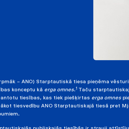
urpmāk – ANO) Starptautiskā tiesa pieņēma vēstur
1
dības konceptu kā
erga omnes
.
Taču starptautiskaj
antotu tiesības, kas tiek piešķirtas
erga omnes
pi
kot tiesvedību ANO Starptautiskajā tiesā pret M
pumiem.
autiskajās publiskajās tiesībās ir strauji attīstīj