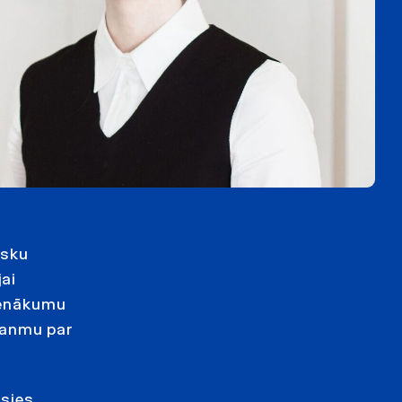
isku
ai
enākumu
janmu par
usies