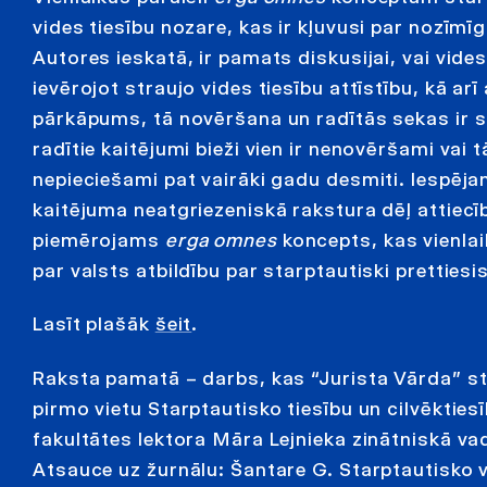
vides tiesību nozare, kas ir kļuvusi par nozīm
Autores ieskatā, ir pamats diskusijai, vai vi
ievērojot straujo vides tiesību attīstību, kā ar
pārkāpums, tā novēršana un radītās sekas ir st
radītie kaitējumi bieži vien ir nenovēršami vai 
nepieciešami pat vairāki gadu desmiti. Iespēja
kaitējuma neatgriezeniskā rakstura dēļ attiecī
piemērojams
erga omnes
koncepts, kas vienlai
par valsts atbildību par starptautiski prettiesi
Lasīt plašāk
šeit
.
Raksta pamatā – darbs, kas “Jurista Vārda” s
pirmo vietu Starptautisko tiesību un cilvēkties
fakultātes lektora Māra Lejnieka zinātniskā va
Atsauce uz žurnālu: Šantare G. Starptautisko 