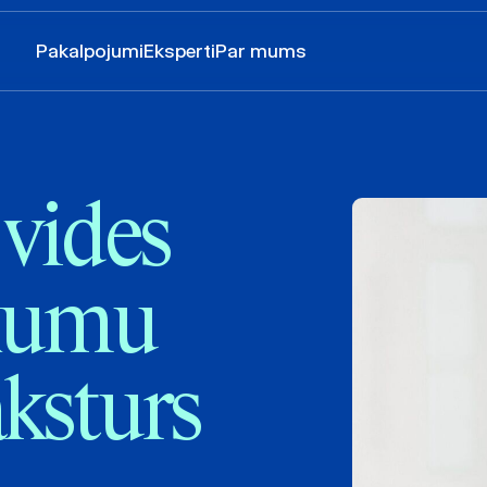
Pakalpojumi
Eksperti
Par mums
 vides
ākumu
ksturs