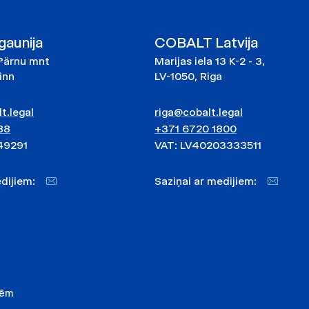
aunija
COBALT Latvija
Pärnu mnt
Marijas iela 13 K-2 - 3,
linn
LV-1050, Riga
t.legal
riga@cobalt.legal
88
+371 6720 1800
49291
VAT: LV40203333511
medijiem:
Saziņai ar medijiem:
nēm