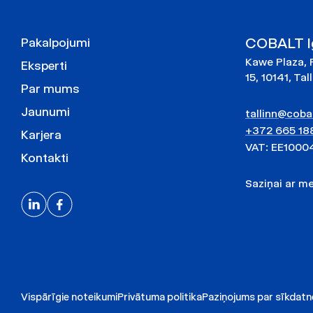
COBALT Ig
Pakalpojumi
Kawe Plaza, 
Eksperti
15, 10141, Tal
Par mums
Jaunumi
tallinn@cobal
+372 665 18
Karjera
VAT: EE1000
Kontakti
Saziņai ar 
Vispārīgie noteikumi
Privātuma politika
Paziņojums par sīkdat