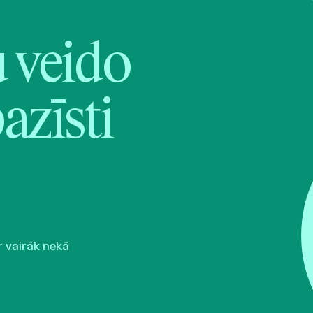
veido
pazīsti
r vairāk nekā