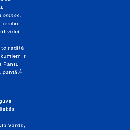
u.
a omnes
,
 tiesību
āt videi
 to radītā
ākumiem ir
as Pantu
2
. pantā.
eguva
diskās
sta Vārds,