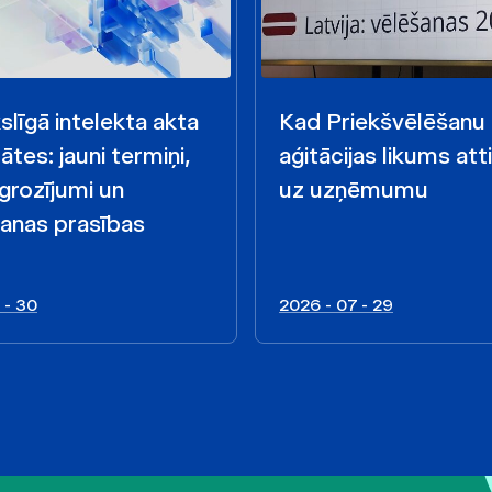
līgā intelekta akta
Kad Priekšvēlēšanu
ātes: jauni termiņi,
aģitācijas likums att
 grozījumi un
uz uzņēmumu
anas prasības
 - 30
2026 - 07 - 29