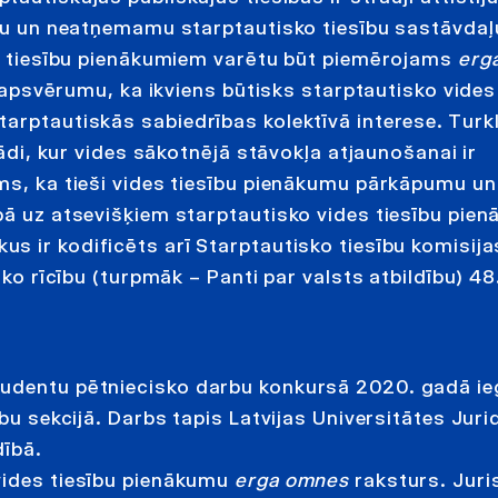
īgu un neatņemamu starptautisko tiesību sastāvdaļ
des tiesību pienākumiem varētu būt piemērojams
erg
ī apsvērumu, ka ikviens būtisks starptautisko vides
arptautiskās sabiedrības kolektīvā interese. Turkl
tādi, kur vides sākotnējā stāvokļa atjaunošanai ir
ms, ka tieši vides tiesību pienākumu pārkāpumu un
bā uz atsevišķiem starptautisko vides tiesību pien
kus ir kodificēts arī Starptautisko tiesību komisij
sko rīcību (turpmāk – Panti par valsts atbildību) 48
tudentu pētniecisko darbu konkursā 2020. gadā i
ību sekcijā. Darbs tapis Latvijas Universitātes Juri
dībā.
vides tiesību pienākumu
erga omnes
raksturs. Juri