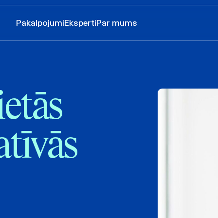
Pakalpojumi
Eksperti
Par mums
ietās
atīvās