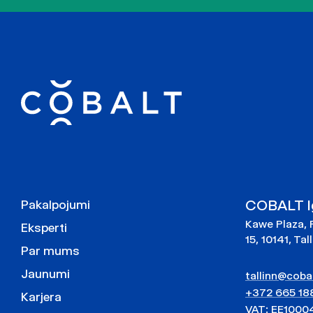
COBALT Ig
Pakalpojumi
Kawe Plaza, 
Eksperti
15, 10141, Tal
Par mums
Jaunumi
tallinn@cobal
+372 665 18
Karjera
VAT: EE1000