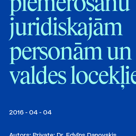
piemērošanu
juridiskajām
personām un 
valdes locekļ
2016 - 04 - 04
Autors:
Private: Dr. Edvīns Danovskis