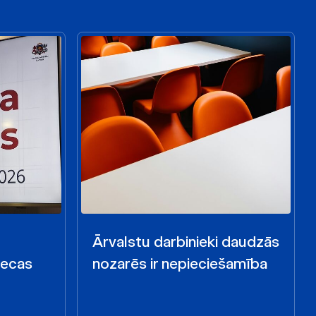
Ārvalstu darbinieki daudzās
iecas
nozarēs ir nepieciešamība