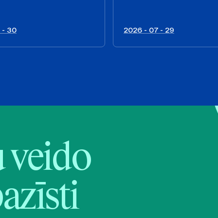
 - 30
2026 - 07 - 29
veido
pazīsti