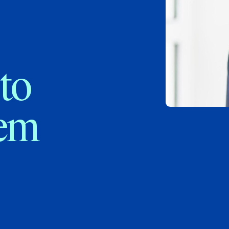
to
iem