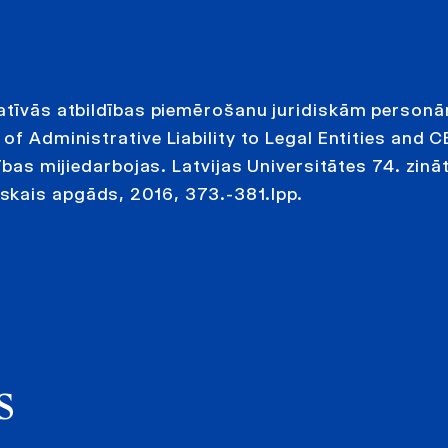
ratīvās atbildības piemērošanu juridiskām person
of Administrative Liability to Legal Entities and 
sības mijiedarbojas. Latvijas Universitātes 74. zinā
skais apgāds, 2016, 373.-381.lpp.
s