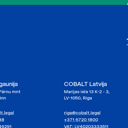
aunija
COBALT Latvija
Pärnu mnt
Marijas iela 13 K-2 - 3,
linn
LV-1050, Riga
t.legal
riga@cobalt.legal
88
+371 6720 1800
49291
VAT: LV40203333511