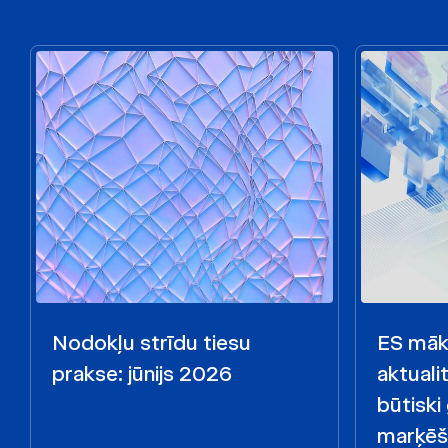
Nodokļu strīdu tiesu
ES māks
prakse: jūnijs 2026
aktualit
būtiski
marķēš