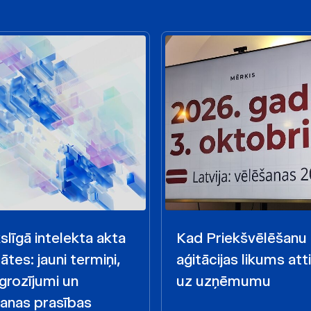
līgā intelekta akta
Kad Priekšvēlēšanu
ātes: jauni termiņi,
aģitācijas likums att
 grozījumi un
uz uzņēmumu
anas prasības