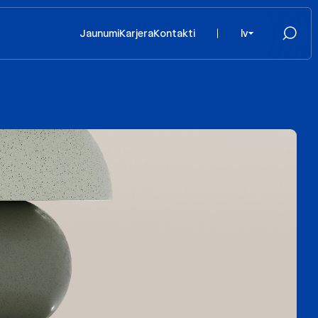
Jaunumi
Karjera
Kontakti
lv