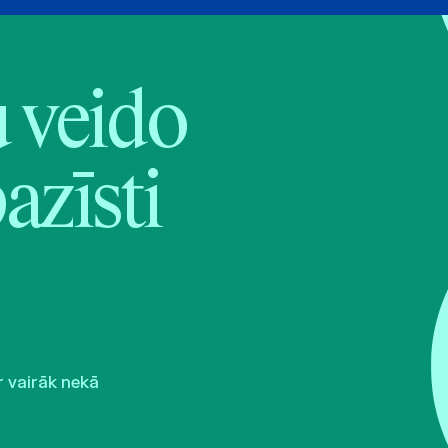
veido
pazīsti
r vairāk nekā