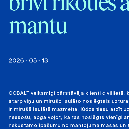
brīvi rīkoties 
mantu
2026 - 05 - 13
COBALT veiksmīgi pārstāvēja klienti civillietā, 
starp viņu un mirušo laulāto noslēgtais uztura
ir mirušā laulātā mazmeita, lūdza tiesu atzīt 
neesošu, apgalvojot, ka tas noslēgts vienīgi ar
nekustamo īpašumu no mantojuma masas un tād