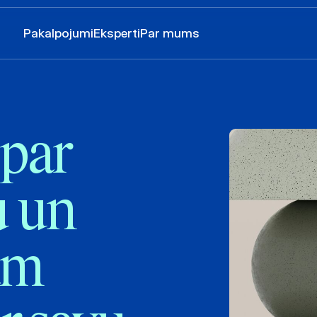
Pakalpojumi
Eksperti
Par mums
 par
u un
bām