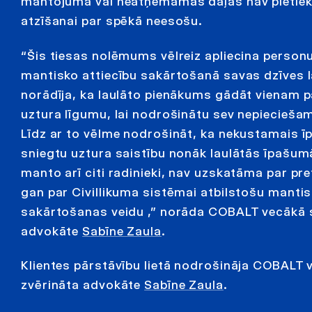
mantojuma vai neatņemamās daļas nav pietie
atzīšanai par spēkā neesošu.
“Šis tiesas nolēmums vēlreiz apliecina personu
mantisko attiecību sakārtošanā savas dzīves la
norādīja, ka laulāto pienākums gādāt vienam pa
uztura līgumu, lai nodrošinātu sev nepiecieš
Līdz ar to vēlme nodrošināt, ka nekustamais ī
sniegtu uztura saistību nonāk laulātās īpašum
manto arī citi radinieki, nav uzskatāma par pre
gan par Civillikuma sistēmai atbilstošu mantis
sakārtošanas veidu ,” norāda COBALT vecākā s
advokāte
Sabīne Zaula
.
Klientes pārstāvību lietā nodrošināja COBALT v
zvērināta advokāte
Sabīne Zaula
.