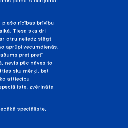
kams pamats darījuma
 plašo rīcības brīvību
ikā. Tiesa skaidri
r otru neliedz slēgt
amo aprūpi vecumdienās.
pašums pret pretī
ā, nevis pēc nāves to
ttiesisku mērķi, bet
ko attiecību
peciāliste, zvērināta
ecākā speciāliste,