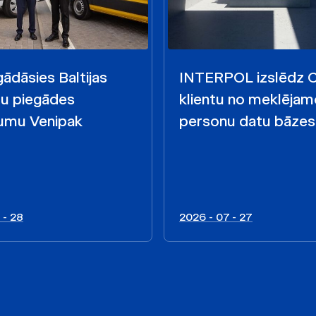
ādāsies Baltijas
INTERPOL izslēdz
mu piegādes
klientu no meklējam
mu Venipak
personu datu bāzes
 - 28
2026 - 07 - 27