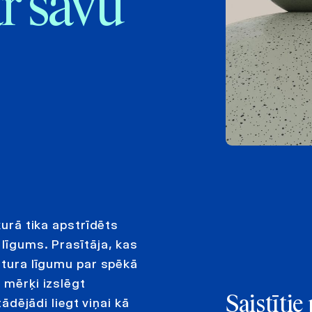
ar savu
kurā tika apstrīdēts
 līgums. Prasītāja, kas
uztura līgumu par spēkā
 mērķi izslēgt
Saistīti
ējādi liegt viņai kā