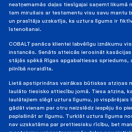
neatņemamās daļas tiesīgajai saņemt likumā n
tam mirušais ar testamentu visu savu mantu bij
un prasītāja uzskatīja, ka uztura līgums ir fiktī
īstenošanai.
COBALT panāca klientei labvēlīgu iznākumu visā
instancēs. Senāts atteicās ierosināt kasācijas
stājās spēkā Rīgas apgabaltiesas spriedums, a
pilnībā noraidīta.
Lietā apstiprinātas vairākas būtiskas atziņas
laulāto tiesisko attiecību jomā. Tiesa atzina, k
laulātajiem slēgt uztura līgumu, jo vispārējais
gādāt vienam par otru neizslēdz iespēju šo pi
paplašināt ar līgumu. Turklāt uztura līguma no
nav uzskatāma par prettiesisku rīcību, bet ma