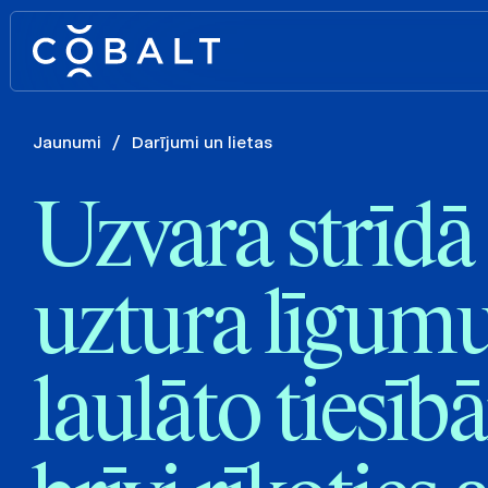
Jaunumi
/
Darījumi un lietas
Uzvara strīdā
uztura līgum
laulāto tiesī