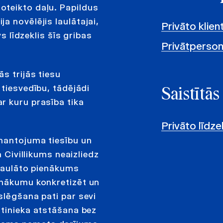
oteikto daļu. Papildus
a novēlējis laulātajai,
Privāto klien
vs līdzeklis šīs gribas
Privātperso
s trijās tiesu
 tiesvedību, tādējādi
Saistītās
r kuru prasība tika
Privāto līdz
 mantojuma tiesību un
a Civillikums neaizliedz
 laulāto pienākums
enākumu konkretizēt un
slēgšana pati par sevi
ntinieka atstāšana bez