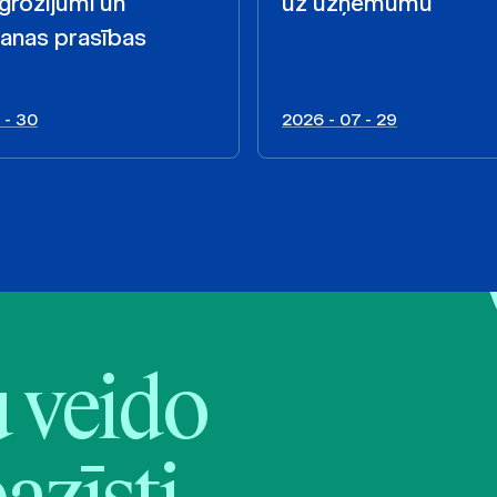
 grozījumi un
uz uzņēmumu
anas prasības
 - 30
2026 - 07 - 29
veido