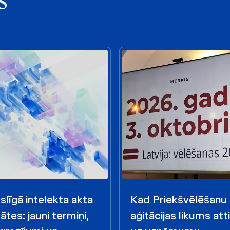
s
līgā intelekta akta
Kad Priekšvēlēšanu
ātes: jauni termiņi,
aģitācijas likums att