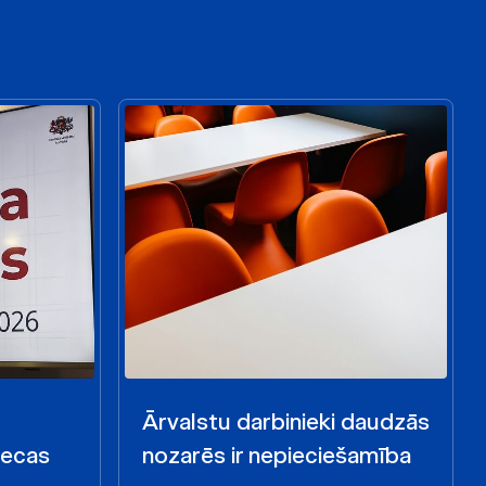
Ārvalstu darbinieki daudzās
iecas
nozarēs ir nepieciešamība