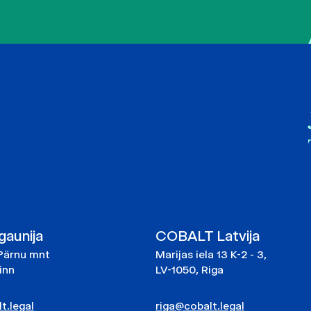
aunija
COBALT Latvija
Pärnu mnt
Marijas iela 13 K-2 - 3,
linn
LV-1050, Riga
t.legal
riga@cobalt.legal