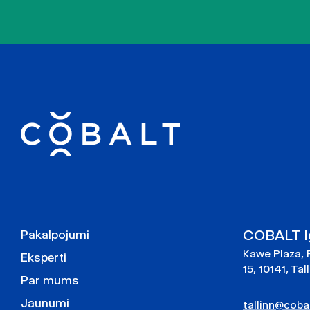
COBALT Ig
Pakalpojumi
Kawe Plaza, 
Eksperti
15, 10141, Tal
Par mums
Jaunumi
tallinn@cobal