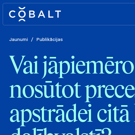
Jaunumi
/
Publikācijas
Vai jāpiemēr
nosūtot prece
apstrādei citā