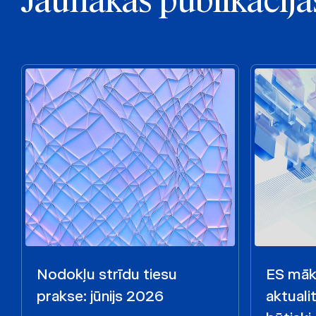
Jaunākās publikācija
Nodokļu strīdu tiesu
ES māks
prakse: jūnijs 2026
aktualit