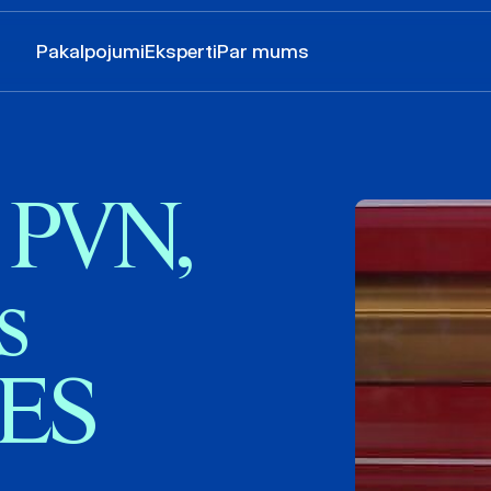
Pakalpojumi
Eksperti
Par mums
o PVN,
s
 ES