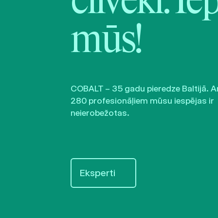
cilvēki. Ie
mūs!
COBALT – 35 gadu pieredze Baltijā. A
280 profesionāļiem mūsu iespējas ir
neierobežotas.
Eksperti