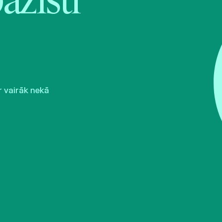
pazīsti
r vairāk nekā