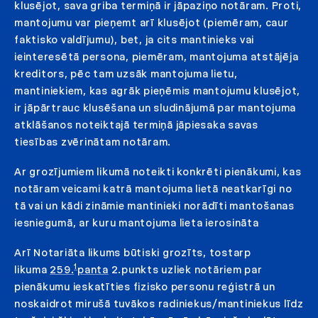
klusējot, sava griba termiņā ir jāpaziņo notāram. Proti,
mantojumu var pieņemt arī klusējot (piemēram, caur
faktisko valdījumu), bet, ja cits mantinieks vai
ieinteresētā persona, piemēram, mantojuma atstājēja
kreditors, pēc tam uzsāk mantojuma lietu,
mantiniekiem, kas agrāk pieņēmis mantojumu klusējot,
ir jāpārtrauc klusēšana un sludinājumā par mantojuma
atklāšanos noteiktajā termiņā jāpiesaka savas
tiesības zvērinātam notāram.
Ar grozījumiem likumā noteikti konkrēti pienākumi, kas
notāram veicami katrā mantojuma lietā neatkarīgi no
tā vai un kādi zināmie mantinieki norādīti mantošanas
iesniegumā, ar kuru mantojuma lieta ierosināta
Arī Notariāta likums būtiski grozīts, tostarp
1
likuma
259.
panta
2.punkts uzliek notāriem par
pienākumu ieskatīties fizisko personu reģistrā un
noskaidrot mirušā tuvākos radiniekus/mantiniekus līdz