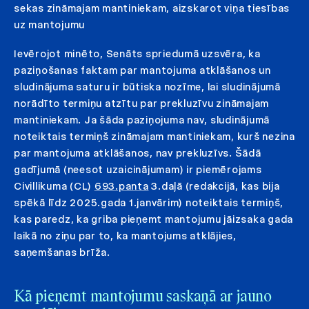
sekas zināmajam mantiniekam, aizskarot viņa tiesības
uz mantojumu
Ievērojot minēto, Senāts spriedumā uzsvēra, ka
paziņošanas faktam par mantojuma atklāšanos un
sludinājuma saturu ir būtiska nozīme, lai sludinājumā
norādīto termiņu atzītu par prekluzīvu zināmajam
mantiniekam. Ja šāda paziņojuma nav, sludinājumā
noteiktais termiņš zināmajam mantiniekam, kurš nezina
par mantojuma atklāšanos, nav prekluzīvs. Šādā
gadījumā (neesot uzaicinājumam) ir piemērojams
Civillikuma (CL)
693.panta
3.daļā (redakcijā, kas bija
spēkā līdz 2025.gada 1.janvārim) noteiktais termiņš,
kas paredz, ka griba pieņemt mantojumu jāizsaka gada
laikā no ziņu par to, ka mantojums atklājies,
saņemšanas brīža.
Kā pieņemt mantojumu saskaņā ar jauno