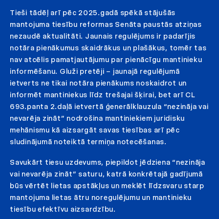
Tieši tādēļ arī pēc 2025.gadā spēkā stājušās
mantojuma tiesību reformas Senāta paustās atziņas
nezaudē aktualitāti. Jaunais regulējums ir padarījis
notāra pienākumus skaidrākus un plašākus, tomēr tas
nav atcēlis pamatjautājumu par pienācīgu mantinieku
informēšanu. Gluži pretēji – jaunajā regulējumā
ietverts ne tikai notāra pienākums noskaidrot un
informēt mantiniekus līdz trešajai šķirai, bet arī CL
693.panta 2.daļā ietvertā ģenerālklauzula “nezināja vai
nevarēja zināt” nodrošina mantiniekiem juridisku
mehānismu kā aizsargāt savas tiesības arī pēc
sludinājumā noteiktā termiņa notecēšanas.
Savukārt tiesu uzdevums, piepildot jēdziena “nezināja
vai nevarēja zināt” saturu, katrā konkrētajā gadījumā
būs vērtēt lietas apstākļus un meklēt līdzsvaru starp
mantojuma lietas ātru noregulējumu un mantinieku
tiesību efektīvu aizsardzību.