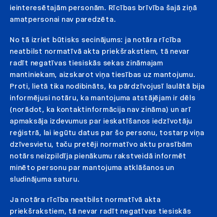
ieinteresētajām personām. Rīcības brīvība šajā ziņā
amatpersonai nav paredzēta.
No tā izriet būtisks secinājums: ja notāra rīcība
neatbilst normatīvā akta priekšrakstiem, tā nevar
radīt negatīvas tiesiskās sekas zināmajam
mantiniekam, aizskarot viņa tiesības uz mantojumu.
Proti, lietā tika nodibināts, ka pārdzīvojusī laulātā bija
informējusi notāru, ka mantojuma atstājējam ir dēls
(norādot, ka kontaktinformācija nav zināma) un arī
apmaksāja izdevumus par ieskatīšanos iedzīvotāju
reģistrā, lai iegūtu datus par šo personu, tostarp viņa
dzīvesvietu, taču pretēji normatīvo aktu prasībām
notārs neizpildīja pienākumu rakstveidā informēt
minēto personu par mantojuma atklāšanos un
sludinājuma saturu.
Ja notāra rīcība neatbilst normatīvā akta
priekšrakstiem, tā nevar radīt negatīvas tiesiskās