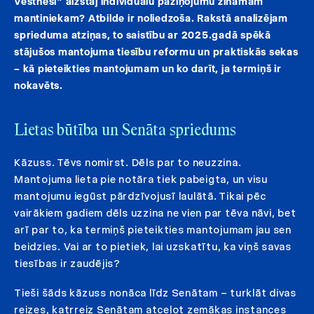
Vēstnesī” aizstāj individuālu paziņojumu zināmam
mantiniekam? Atbilde ir noliedzoša. Rakstā analizējam
sprieduma atziņas, to saistību ar 2025.gadā spēkā
stājušos mantojuma tiesību reformu un praktiskās sekas
– kā pieteikties mantojumam un ko darīt, ja termiņš ir
nokavēts.
Lietas būtība un Senāta spriedums
Kāzuss. Tēvs nomirst. Dēls par to neuzzina.
Mantojuma lieta pie notāra tiek pabeigta, un visu
mantojumu iegūst pārdzīvojusī laulātā. Tikai pēc
vairākiem gadiem dēls uzzina ne vien par tēva nāvi, bet
arī par to, ka termiņš pieteikties mantojumam jau sen
beidzies. Vai ar to pietiek, lai uzskatītu, ka viņš savas
tiesības ir zaudējis?
Tieši šāds kāzuss nonāca līdz Senātam – turklāt divas
reizes, katrreiz Senātam atceļot zemākas instances