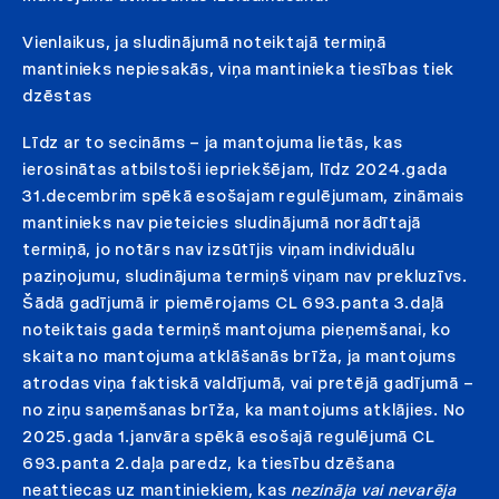
Vienlaikus, ja sludinājumā noteiktajā termiņā
mantinieks nepiesakās, viņa mantinieka tiesības tiek
dzēstas
Līdz ar to secināms – ja mantojuma lietās, kas
ierosinātas atbilstoši iepriekšējam, līdz 2024.gada
31.decembrim spēkā esošajam regulējumam, zināmais
mantinieks nav pieteicies sludinājumā norādītajā
termiņā, jo notārs nav izsūtījis viņam individuālu
paziņojumu, sludinājuma termiņš viņam nav prekluzīvs.
Šādā gadījumā ir piemērojams CL 693.panta 3.daļā
noteiktais gada termiņš mantojuma pieņemšanai, ko
skaita no mantojuma atklāšanās brīža, ja mantojums
atrodas viņa faktiskā valdījumā, vai pretējā gadījumā –
no ziņu saņemšanas brīža, ka mantojums atklājies. No
2025.gada 1.janvāra spēkā esošajā regulējumā CL
693.panta 2.daļa paredz, ka tiesību dzēšana
neattiecas uz mantiniekiem, kas
nezināja vai nevarēja