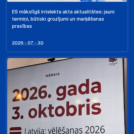
ES mākslīgā intelekta akta aktualitātes: jauni
termiņi, būtiski grozījumi un marķēšanas
prasības
2026 - 07 - 30