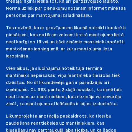
trešajai šķirai ieskaitot, kā arī pārdzīvojušo laulāto.
Norma uzliek par pienākumu notāram informēt minētās
personas par mantojuma izsludināšanu.
Tas nozīmē, ka ar grozījumiem likumā noteikti konkrēti
pienākumi, kas notāram veicami katrā mantojuma lietā
neatkarīgi no tā vai un kādi zināmie mantinieki norādīti
mantošanas iesniegumā, ar kuru mantojuma lieta
ierosināta.
Vienlaikus, ja sludinājumā noteiktajā termiņā
mantinieks nepiesakās, viņa mantinieka tiesības tiek
dzēstas. No šī likumdevējs gan ir paredzējis arī
izņēmumu, CL 693.panta 2.daļā nosakot, ka minētais
neattiecas uz mantiniekiem, kas nezināja vai nevarēja
zināt, ka mantojuma atklāšanās ir bijusi izsludināta.
Likumprojekta anotācijā paskaidrots, ka tiesību
zaudēšana neattieksies uz mantiniekiem, kas
klusēšanu nav pārtraukuši labā ticībā, un ka šādos