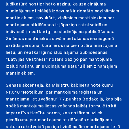
judikatūrā nostiprināto atziņu, ka uzaicinājuma
sludinājums oficiālajā izdevumā ir domāts nezināmiem
mantiniekiem, savukārt, zināmiem mantiniekiem par
mantojuma atklāšanos ir jāpaziņo rakstveidā un
individuāli, neatkarīgi no sludinājuma publicēšanas.
Zināmos mantiniekus savā mantošanas iesniegumā
uzrāda persona, kura ierosina pie notāra mantojuma
lietu, un neatkarīgi no sludinājuma publicēšanas
“Latvijas Vēstnesī” notārs paziņo par mantojuma
izsludināšanu un sludinājuma saturu šiem zināmajiem
mantiniekiem.
Senāts akcentēja, ka Ministru kabineta noteikumu
Nr.618 “Noteikumi par mantojuma reģistra un
mantojuma lietu vešanu”
77.punkts
(redakcijā, kas bija
spēkā mantojuma lietas vešanas laikā) formulēts kā
imperatīva tiesību norma, kas notāram uzliek
pienākumu par mantojuma atklāšanās sludinājuma
saturu rakstveidā paziņot zināmajām mantojuma lietā