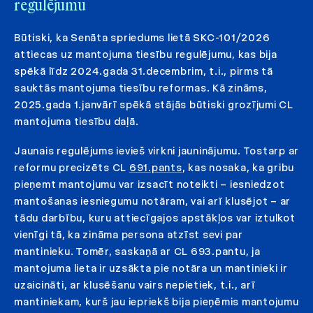
regulējumu
Būtiski, ka Senāta spriedums lietā SKC-101/2026
attiecas uz mantojuma tiesību regulējumu, kas bija
spēkā līdz 2024.gada 31.decembrim, t.i., pirms tā
sauktās mantojuma tiesību reformas. Kā zināms,
2025.gada 1.janvārī spēkā stājās būtiski grozījumi CL
mantojuma tiesību daļā.
Jaunais regulējums ievieš virkni jauninājumu. Tostarp ar
reformu precizēts CL
691.pants
, kas nosaka, ka gribu
pieņemt mantojumu var izsacīt noteikti – iesniedzot
mantošanas iesniegumu notāram, vai arī klusējot – ar
tādu darbību, kuru attiecīgajos apstākļos var iztulkot
vienīgi tā, ka zināma persona atzīst sevi par
mantinieku. Tomēr, saskaņā ar CL 693.pantu, ja
mantojuma lieta ir uzsākta pie notāra un mantinieki ir
uzaicināti, ar klusēšanu vairs nepietiek, t.i., arī
mantiniekam, kurš jau iepriekš bija pieņēmis mantojumu