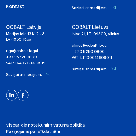
Kontakti
Saziņai ar medijiem:
COBALT Latvija
COBALT Lietuva
Marijas iela 13 K-2 - 3,
Lvivo 21, LT-09309, Vilnius
LV-1050, Riga
vilnius@cobalt.legal
riga@cobalt.legal
+370 5250 0800
+371 6720 1800
VAT: LT100014609011
VAT: LV40203333511
Saziņai ar medijiem:
Saziņai ar medijiem:
Vispārīgie noteikumi
Privātuma politika
Paziņojums par sīkdatnēm