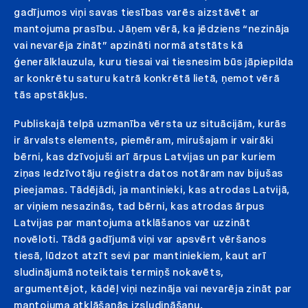
gadījumos viņi savas tiesības varēs aizstāvēt ar
mantojuma prasību. Jāņem vērā, ka jēdziens “nezināja
vai nevarēja zināt” apzināti normā atstāts kā
ģenerālklauzula, kuru tiesai vai tiesnesim būs jāpiepilda
ar konkrētu saturu katrā konkrētā lietā, ņemot vērā
tās apstākļus.
Publiskajā telpā uzmanība vērsta uz situācijām, kurās
ir ārvalsts elements, piemēram, mirušajam ir vairāki
bērni, kas dzīvojuši arī ārpus Latvijas un par kuriem
ziņas Iedzīvotāju reģistra datos notāram nav bijušas
pieejamas. Tādējādi, ja mantinieki, kas atrodas Latvijā,
ar viņiem nesazinās, tad bērni, kas atrodas ārpus
Latvijas par mantojuma atklāšanos var uzzināt
novēloti. Tādā gadījumā viņi var apsvērt vēršanos
tiesā, lūdzot atzīt sevi par mantiniekiem, kaut arī
sludinājumā noteiktais termiņš nokavēts,
argumentējot, kādēļ viņi nezināja vai nevarēja zināt par
mantojuma atklāšanās izsludināšanu.