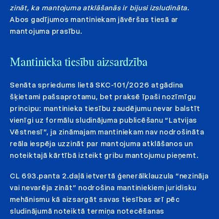
zināt, ka mantojuma atklāšanās ir bijusi izsludināta
.
Abos gadījumos mantiniekam jāvēršas tiesā ar
mantojuma prasību.
Mantinieka tiesību aizsardzība
Senāta spriedums lietā SKC-101/2026 atgādina
šķietami pašsaprotamu, bet praksē īpaši nozīmīgu
principu: mantinieka tiesību zaudējumu nevar balstīt
vienīgi uz formālu sludinājuma publicēšanu “Latvijas
Vēstnesī”, ja zināmajam mantiniekam nav nodrošināta
reāla iespēja uzzināt par mantojuma atklāšanos un
noteiktajā kārtībā izteikt gribu mantojumu pieņemt.
CL 693.panta 2.daļā ietvertā ģenerālklauzula “nezināja
vai nevarēja zināt” nodrošina mantiniekiem juridisku
mehānismu kā aizsargāt savas tiesības arī pēc
sludinājumā noteiktā termiņa notecēšanas