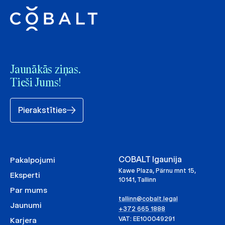
Jaunākās ziņas.
Tieši Jums!
Pierakstīties
COBALT Igaunija
Pakalpojumi
Kawe Plaza, Pärnu mnt 15,
Eksperti
10141, Tallinn
Par mums
tallinn@cobalt.legal
Jaunumi
+372 665 1888
VAT: EE100049291
Karjera