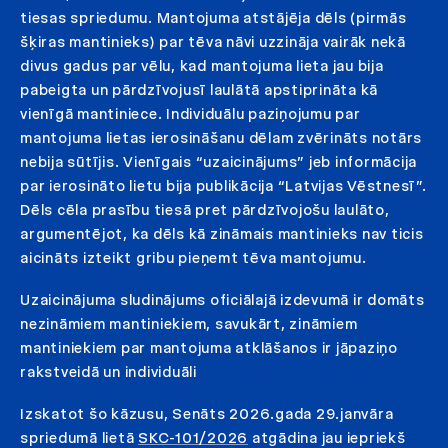
tiesas spriedumu. Mantojuma atstājēja dēls (pirmās
šķiras mantinieks) par tēva nāvi uzzināja vairāk nekā
divus gadus par vēlu, kad mantojuma lieta jau bija
pabeigta un pārdzīvojusī laulātā apstiprināta kā
vienīgā mantiniece. Individuālu paziņojumu par
mantojuma lietas ierosināšanu dēlam zvērināts notārs
nebija sūtījis. Vienīgais “uzaicinājums” jeb informācija
par ierosināto lietu bija publikācija “Latvijas Vēstnesī”.
Dēls cēla prasību tiesā pret pārdzīvojošu laulāto,
argumentējot, ka dēls kā zināmais mantinieks nav ticis
aicināts izteikt gribu pieņemt tēva mantojumu.
Uzaicinājuma sludinājums oficiālajā izdevumā ir domāts
nezināmiem mantiniekiem, savukārt, zināmiem
mantiniekiem par mantojuma atklāšanos ir jāpaziņo
rakstveidā un individuāli
Izskatot šo kāzusu, Senāts 2026.gada 29.janvāra
spriedumā lietā
SKC-101/2026
atgādina jau iepriekš