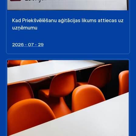
Kad Priekšvēlēšanu aģitācijas likums attiecas uz
uzņēmumu
2026 - 07 - 29