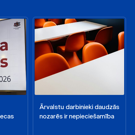
Ārvalstu darbinieki daudzās
iecas
nozarēs ir nepieciešamība