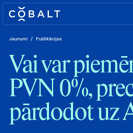
Jaunumi
/
Publikācijas
Vai var piemē
PVN 0%, prec
pārdodot uz