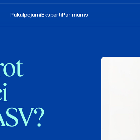
Pakalpojumi
Eksperti
Par mums
rot
i
 ASV?