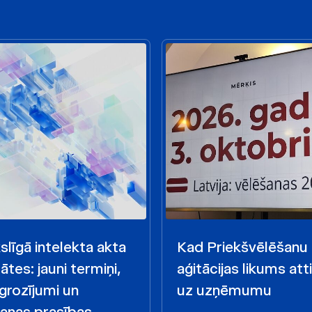
līgā intelekta akta
Kad Priekšvēlēšanu
ātes: jauni termiņi,
aģitācijas likums att
 grozījumi un
uz uzņēmumu
anas prasības