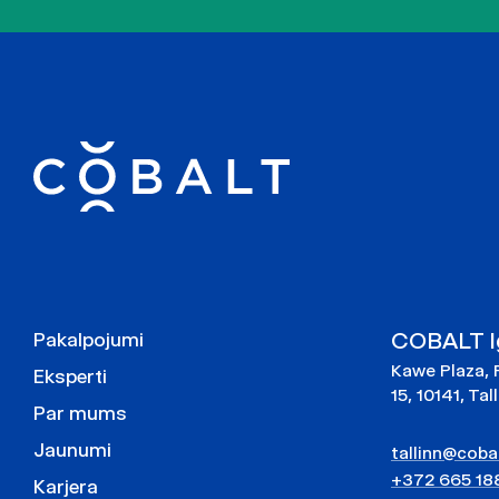
COBALT Ig
Pakalpojumi
Kawe Plaza, 
Eksperti
15, 10141, Tal
Par mums
Jaunumi
tallinn@cobal
+372 665 18
Karjera