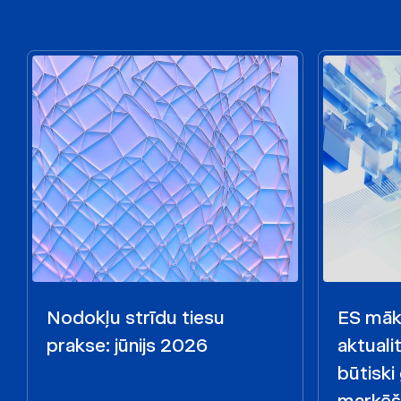
Nodokļu strīdu tiesu
ES māks
prakse: jūnijs 2026
aktualit
būtiski
marķēš