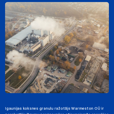
Igaunijas koksnes granulu ražotājs Warmeston OÜ ir