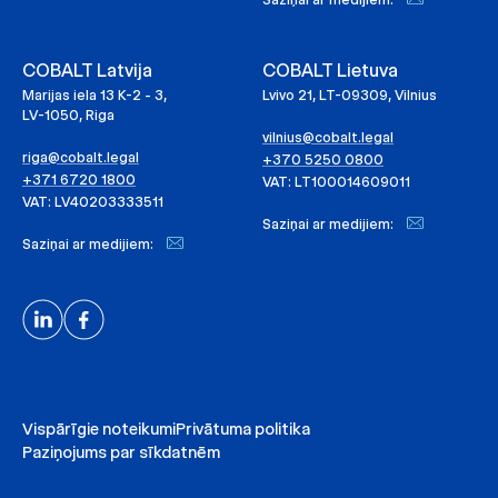
COBALT Latvija
COBALT Lietuva
Marijas iela 13 K-2 - 3,
Lvivo 21, LT-09309, Vilnius
LV-1050, Riga
vilnius@cobalt.legal
riga@cobalt.legal
+370 5250 0800
+371 6720 1800
VAT: LT100014609011
VAT: LV40203333511
Saziņai ar medijiem:
Saziņai ar medijiem:
Vispārīgie noteikumi
Privātuma politika
Paziņojums par sīkdatnēm