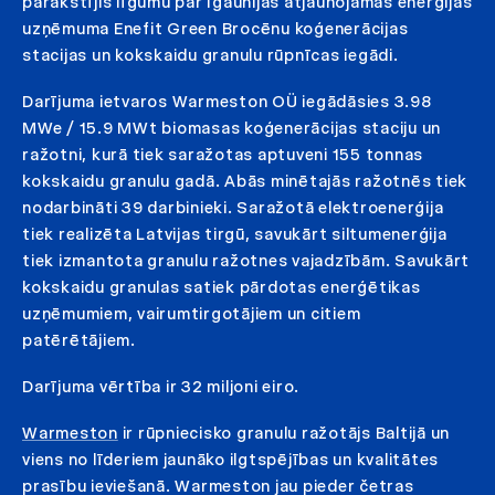
parakstījis līgumu par Igaunijas atjaunojamās enerģijas
uzņēmuma Enefit Green Brocēnu koģenerācijas
stacijas un kokskaidu granulu rūpnīcas iegādi.
Darījuma ietvaros Warmeston OÜ iegādāsies 3.98
MWe / 15.9 MWt biomasas koģenerācijas staciju un
ražotni, kurā tiek saražotas aptuveni 155 tonnas
kokskaidu granulu gadā. Abās minētajās ražotnēs tiek
nodarbināti 39 darbinieki. Saražotā elektroenerģija
tiek realizēta Latvijas tirgū, savukārt siltumenerģija
tiek izmantota granulu ražotnes vajadzībām. Savukārt
kokskaidu granulas satiek pārdotas enerģētikas
uzņēmumiem, vairumtirgotājiem un citiem
patērētājiem.
Darījuma vērtība ir 32 miljoni eiro.
Warmeston
ir rūpniecisko granulu ražotājs Baltijā un
viens no līderiem jaunāko ilgtspējības un kvalitātes
prasību ieviešanā. Warmeston jau pieder četras