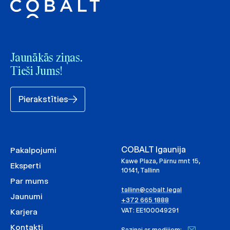
Jaunākās ziņas.
Tieši Jums!
Pierakstīties
COBALT Igaunija
Pakalpojumi
Kawe Plaza, Pärnu mnt 15,
Eksperti
10141, Tallinn
Par mums
tallinn@cobalt.legal
Jaunumi
+372 665 1888
VAT: EE100049291
Karjera
Kontakti
Saziņai ar medijiem: