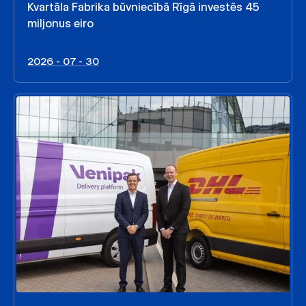
Kvartāla Fabrika būvniecībā Rīgā investēs 45
miljonus eiro
2026 - 07 - 30