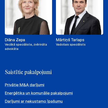
Diāna Zepa
Mārtiņš Tarlaps
Vecākā speciāliste, zvērināta
Vadošais speciālists
advokāte
Saistītie pakalpojumi
Privātie M&A darījumi
Enerģētika un komunālie pakalpojumi
Darījumi ar nekustamo īpašumu