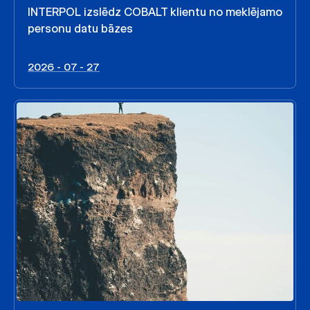
INTERPOL izslēdz COBALT klientu no meklējamo
personu datu bāzes
2026 - 07 - 27