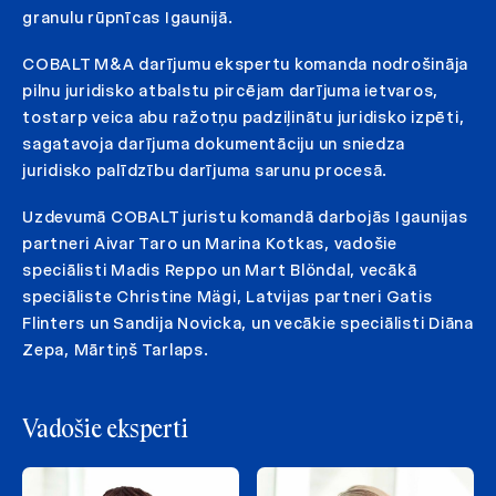
granulu rūpnīcas Igaunijā.
COBALT M&A darījumu ekspertu komanda nodrošināja
pilnu juridisko atbalstu pircējam darījuma ietvaros,
tostarp veica abu ražotņu padziļinātu juridisko izpēti,
sagatavoja darījuma dokumentāciju un sniedza
juridisko palīdzību darījuma sarunu procesā.
Uzdevumā COBALT juristu komandā darbojās Igaunijas
partneri Aivar Taro un Marina Kotkas, vadošie
speciālisti Madis Reppo un Mart Blöndal, vecākā
speciāliste Christine Mägi, Latvijas partneri Gatis
Flinters un Sandija Novicka, un vecākie speciālisti Diāna
Zepa, Mārtiņš Tarlaps.
Vadošie eksperti