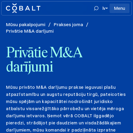
lv
Menu
Mūsu pakalpojumi
/
Prakses joma
/
Privātie M&A darījumi
Privātie M&A
darījumi
Mūsu privāto M&A darījumu prakse ieguvusi plašu
atpazīstamību un augstu reputāciju tirgū, pateicoties
mūsu spējām un kapacitātei nodrošināt juridisko
atbalstu vissarežģītāko pārrobežu un vietēja mēroga
darījumu ietvaros. Ņemot vērā COBALT ilggadējo
pieredzi, strādājot pie daudziem un visdažādākajiem
darījumiem, mūsu komandai ir padziļināta izpratne