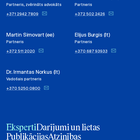
Partneris, zvērināts advokāts
Partneris
+371 2942 7809
+372 502 2426
Martin Simovart (ee)
Elijus Burgis (lt)
Partneris
Partneris
+372 511 2020
+370 687 93933
Dr. Irmantas Norkus (lt)
Vadošais partneris
+370 5250 0800
Eksperti
Darījumi un lietas
Publikācijas
Atzinības