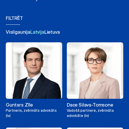
FILTRĒT
Visi
Igaunija
Latvija
Lietuva
Guntars Zīle
Dace Silava-Tomsone
Partneris, zvērināts advokāts
Vadošā partnere, zvērināta
(lv)
advokāte (lv)