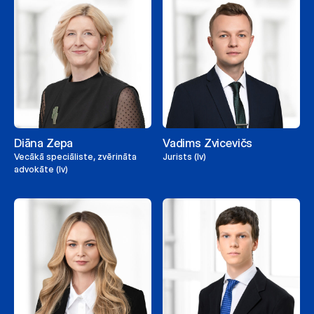
Diāna Zepa
Vadims Zvicevičs
Vecākā speciāliste, zvērināta
Jurists (lv)
advokāte (lv)