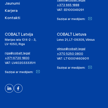
tallinn@cobalt.legal
Jaunumi
+372 665 1888
VAT: EE100049291
Karjera
Kontakti
Saziņai ar medijiem:
COBALT Latvija
COBALT Lietuva
Marijas iela 13 K-2 - 3,
Lvivo 21, LT-09309, Vilnius
LV-1050, Riga
vilnius@cobalt.legal
riga@cobalt.legal
+370 5250 0800
+371 6720 1800
VAT: LT100014609011
VAT: LV40203333511
Saziņai ar medijiem:
Saziņai ar medijiem: