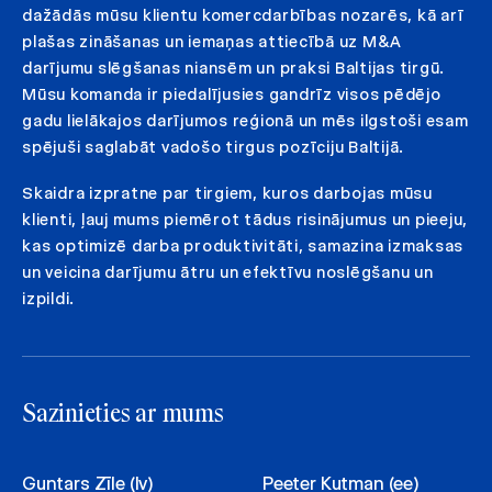
dažādās mūsu klientu komercdarbības nozarēs, kā arī
plašas zināšanas un iemaņas attiecībā uz M&A
darījumu slēgšanas niansēm un praksi Baltijas tirgū.
Mūsu komanda ir piedalījusies gandrīz visos pēdējo
gadu lielākajos darījumos reģionā un mēs ilgstoši esam
spējuši saglabāt vadošo tirgus pozīciju Baltijā.
Skaidra izpratne par tirgiem, kuros darbojas mūsu
klienti, ļauj mums piemērot tādus risinājumus un pieeju,
kas optimizē darba produktivitāti, samazina izmaksas
un veicina darījumu ātru un efektīvu noslēgšanu un
izpildi.
Sazinieties ar mums
Guntars Zīle (lv)
Peeter Kutman (ee)