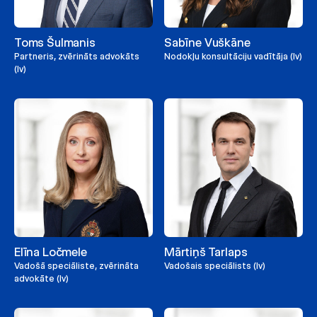
Toms Šulmanis
Sabīne Vuškāne
Partneris, zvērināts advokāts
Nodokļu konsultāciju vadītāja (lv)
(lv)
Elīna Ločmele
Mārtiņš Tarlaps
Vadošā speciāliste, zvērināta
Vadošais speciālists (lv)
advokāte (lv)