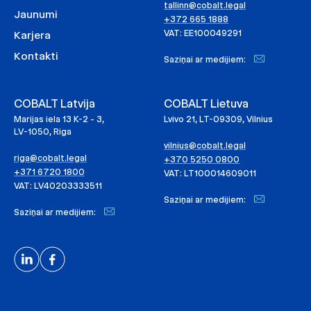
tallinn@cobalt.legal
Jaunumi
+372 665 1888
VAT: EE100049291
Karjera
Kontakti
Saziņai ar medijiem:
COBALT Latvija
COBALT Lietuva
Marijas iela 13 K-2 - 3,
Lvivo 21, LT-09309, Vilnius
LV-1050, Riga
vilnius@cobalt.legal
riga@cobalt.legal
+370 5250 0800
+371 6720 1800
VAT: LT100014609011
VAT: LV40203333511
Saziņai ar medijiem:
Saziņai ar medijiem: