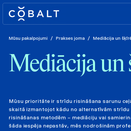
Mūsu pakalpojumi
/
Prakses joma
/
Mediācija un šķīr
Mediācija un š
Mūsu prioritāte ir strīdu risināšana sarunu ceļā
skaitā izmantojot kādu no alternatīvām strīdu
risināšanas metodēm – mediāciju vai samierin
šāda iespēja nepastāv, mēs nodrošinām profe