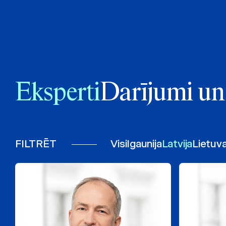
Eksperti
Darījumi un 
FILTRĒT
Visi
Igaunija
Latvija
Lietuv