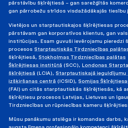
pārstāvību šķīrējtiesā – gan sarežģītās komerc
gan pārrobežu strīdos visdažādākajās tiesību
Vietējos un starptautiskajos šķīrējtiesas pro
pārstāvam gan korporatīvos klientus, gan vals
institūcijas. Esam guvuši ievērojamu pieredzi š
procesos
Starptautiskās Tirdzniecības palāta
šķīrējtiesā,
Stokholmas Tirdzniecības palātas
Šķīrējtiesas institūtā
(SCC),
Londonas Starpta
šķīrējtiesā
(LCIA),
Starptautiskajā ieguldījumu 
izšķiršanas centrā
(ICSID),
Somijas Šķīrējtiesa
(FAI) un citās starptautiskās šķīrējtiesās, kā ar
šķīrējtiesu procesos Latvijas, Lietuvas un Igau
Tirdzniecības un rūpniecības kameru šķīrējties
Mūsu panākumu atslēga ir komandas darbs, k
augsta līmeņa profesionālo kompetenci šķīrēj