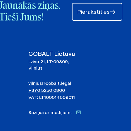
Jaunākās ziņas.
Pierakstīties
Tieši Jums!
COBALT Lietuva
Lvivo 21, LT-09309,
Vilnius
vilnius@cobalt.legal
+370 5250 0800
VAT: LT100014609011
Saziņai ar medijiem: