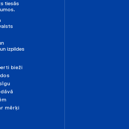
ts tiesās
ājumos.
a
valsts
un
un izpildes
rti bieži
ādos
usīgu
edāvā
sēm
ar mērķi