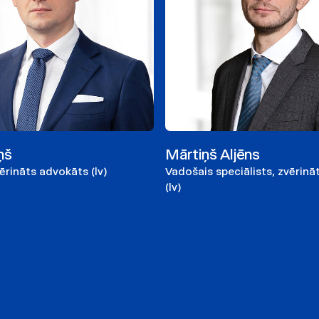
ņš
Mārtiņš Aljēns
vērināts advokāts (lv)
Vadošais speciālists, zvērin
(lv)