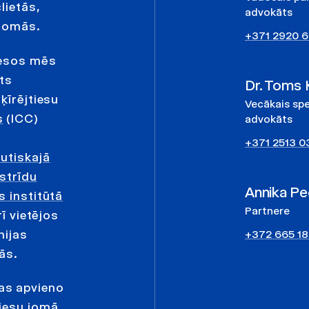
lietās,
advokāts
 jomās.
+371 2920 6
cesos mēs
ts
Dr. Toms 
ķīrējtiesu
Vecākais spe
s
(ICC)
advokāts
+371 2513 0
utiskajā
strīdu
Annika Pe
s institūtā
Partnere
ī vietējos
nijas
+372 665 1
ās.
as apvieno
tiesu jomā