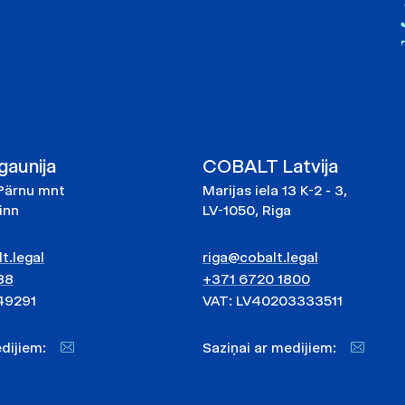
aunija
COBALT Latvija
Pärnu mnt
Marijas iela 13 K-2 - 3,
linn
LV-1050, Riga
t.legal
riga@cobalt.legal
88
+371 6720 1800
49291
VAT: LV40203333511
medijiem:
Saziņai ar medijiem: