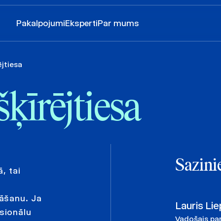
Pakalpojumi
Eksperti
Par mums
ējtiesa
ķīrējtiesa
Sazini
, tai
āšanu. Ja
Lauris Lie
sionālu
Vadošais par