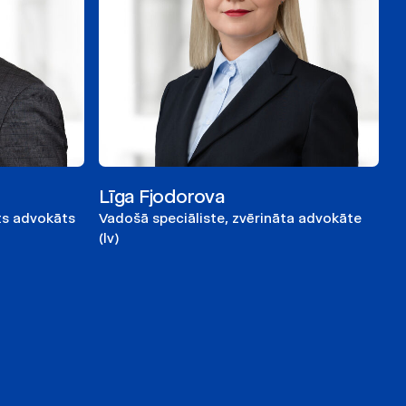
Līga Fjodorova
āts advokāts
Vadošā speciāliste, zvērināta advokāte
(lv)