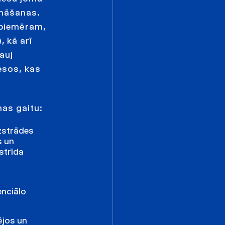
ināšanas.
(piemēram,
), kā arī
auj
esos, kas
nas gaitu:
izstrādes
s un
strīda
enciālo
ējos un