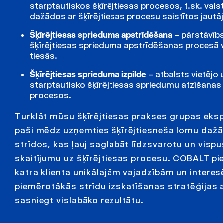
starptautiskos šķīrējtiesas procesos, t.sk. vals
dažādos ar šķīrējtiesas procesu saistītos jaut
Šķīrējtiesas sprieduma apstrīdēšana
– pārstāvīb
šķīrējtiesas sprieduma apstrīdēšanas procesā 
tiesās.
Šķīrējtiesas sprieduma izpilde
– atbalsts vietējo 
starptautisko šķīrējtiesas spriedumu atzīšanas 
procesos.
Turklāt mūsu šķīrējtiesas prakses grupas ekspe
paši mēdz uzņemties šķīrējtiesneša lomu daž
strīdos, kas ļauj saglabāt līdzsvarotu un visp
skaitījumu uz šķīrējtiesas procesu. COBALT pi
katra klienta unikālajām vajadzībām un intere
piemērotākās strīdu izskatīšanas stratēģijas 
sasniegt vislabāko rezultātu.