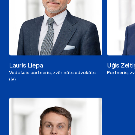
Lauris Liepa
Uģis Zelti
Vadošais partneris, zvērināts advokāts
Partneris, z
(lv)