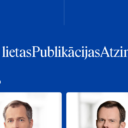
lietas
Publikācijas
Atzi
a