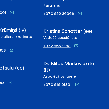
Partneris
001
+370 652 36366
Krūmiņš (lv)
Kristina Schotter (ee)
ciālists, zvērināts
Vadošā speciāliste
+372 665 1888
353
Dr. Milda Markevičiūtė
etsalu (ee)
(lt)
Asociētā partnere
888
+370 616 01331