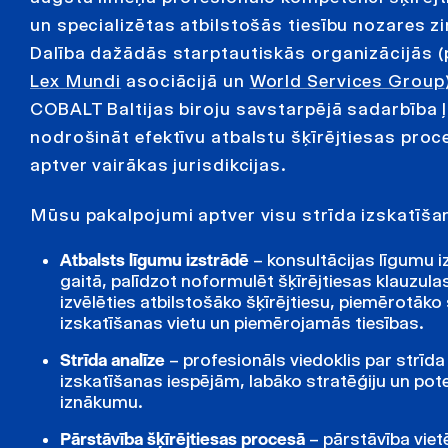
un specializētas atbilstošās tiesību nozares z
Dalība dažādās starptautiskās organizācijās 
Lex Mundi
asociācijā un
World Services Group
COBALT Baltijas biroju savstarpējā sadarbība ļ
nodrošināt efektīvu atbalstu šķīrējtiesas proc
aptver vairākas jurisdikcijas.
Mūsu pakalpojumi aptver visu strīda izskatīša
Atbalsts līgumu izstrādē
– konsultācijas līgumu 
gaitā, palīdzot noformulēt šķīrējtiesas klauzula
izvēlēties atbilstošāko šķīrējtiesu, piemērotāko 
izskatīšanas vietu un piemērojamās tiesības.
Strīda analīze
– profesionāls viedoklis par strīda
izskatīšanas iespējām, labāko stratēģiju un pot
iznākumu.
Pārstāvība šķīrējtiesas procesā
– pārstāvība viet