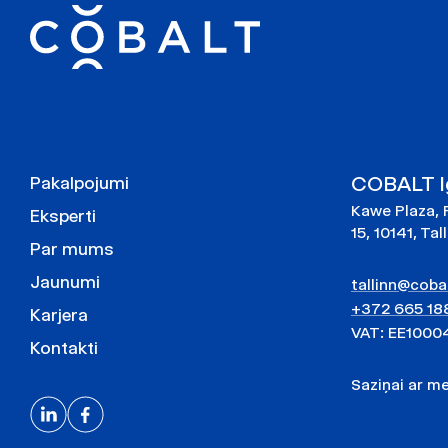
COBALT Ig
Pakalpojumi
Kawe Plaza, 
Eksperti
15, 10141, Tal
Par mums
Jaunumi
tallinn@cobal
+372 665 18
Karjera
VAT: EE1000
Kontakti
Saziņai ar 