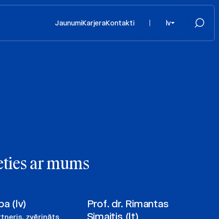
Jaunumi
Karjera
Kontakti
lv
eties ar mums
pa (lv)
Prof. dr. Rimantas
Simaitis (lt)
tneris, zvērināts