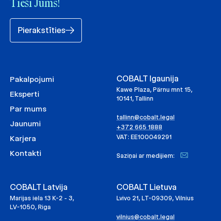
Tieši Jums!
Pierakstīties
COBALT Igaunija
Pakalpojumi
Kawe Plaza, Pärnu mnt 15,
Eksperti
10141, Tallinn
Par mums
tallinn@cobalt.legal
Jaunumi
+372 665 1888
VAT: EE100049291
Karjera
Kontakti
Saziņai ar medijiem:
COBALT Latvija
COBALT Lietuva
Marijas iela 13 K-2 - 3,
Lvivo 21, LT-09309, Vilnius
LV-1050, Riga
vilnius@cobalt.legal