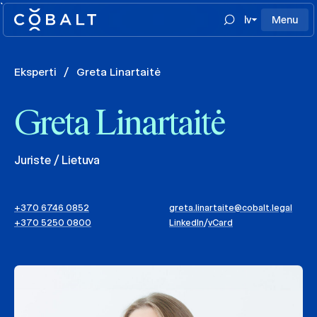
`
lv
Menu
Eksperti
/
Greta Linartaitė
Greta Linartaitė
Juriste / Lietuva
+370 6746 0852
greta.linartaite@cobalt.legal
+370 5250 0800
LinkedIn
/
vCard