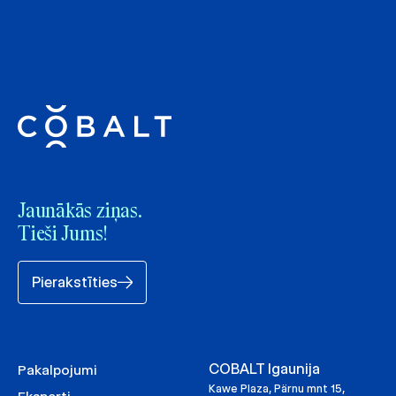
Jaunākās ziņas.
Tieši Jums!
Pierakstīties
COBALT Igaunija
Pakalpojumi
Kawe Plaza, Pärnu mnt 15,