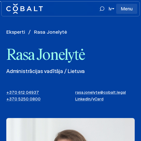
`
lv
Menu
Eksperti
/
Rasa Jonelytė
Rasa Jonelytė
Administrācijas vadītāja / Lietuva
+370 612 04937
rasa.jonelyte@cobalt.legal
+370 5250 0800
LinkedIn
/
vCard