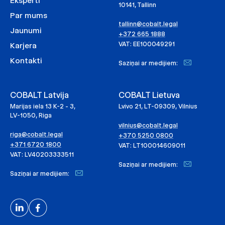
Eksperti
10141, Tallinn
Par mums
tallinn@cobalt.legal
Jaunumi
+372 665 1888
VAT: EE100049291
Karjera
Kontakti
Saziņai ar medijiem:
COBALT Latvija
COBALT Lietuva
Marijas iela 13 K-2 - 3,
Lvivo 21, LT-09309, Vilnius
LV-1050, Riga
vilnius@cobalt.legal
riga@cobalt.legal
+370 5250 0800
+371 6720 1800
VAT: LT100014609011
VAT: LV40203333511
Saziņai ar medijiem:
Saziņai ar medijiem: