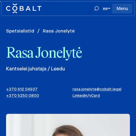
`
ee
Menu
Spetsialistid
/
Rasa Jonelytė
Rasa Jonelytė
Kantselei juhataja / Leedu
+370 612 04937
rasa.jonelyte@cobalt.legal
+370 5250 0800
LinkedIn
/
vCard