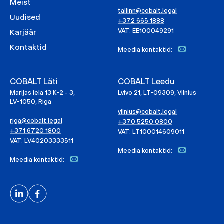
Meist
tallinn@cobalt.legal
Uudised
+372 665 1888
VAT: EE100049291
Karjäär
Kontaktid
Meedia kontaktid:
COBALT Läti
COBALT Leedu
Marijas iela 13 K-2 - 3,
Lvivo 21, LT-09309, Vilnius
LV-1050, Riga
vilnius@cobalt.legal
riga@cobalt.legal
+370 5250 0800
+371 6720 1800
VAT: LT100014609011
VAT: LV40203333511
Meedia kontaktid:
Meedia kontaktid: