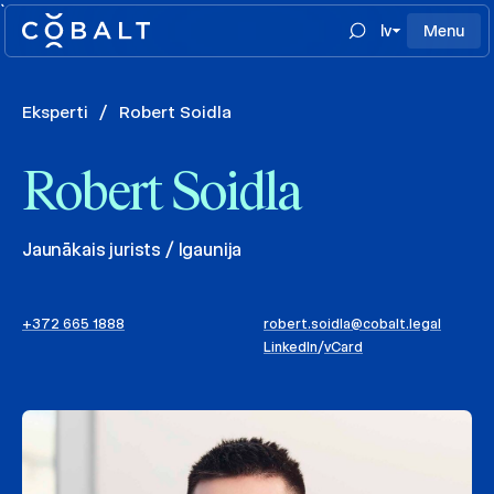
`
lv
Menu
Eksperti
/
Robert Soidla
Robert Soidla
Jaunākais jurists / Igaunija
+372 665 1888
robert.soidla@cobalt.legal
LinkedIn
/
vCard