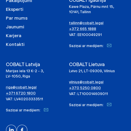
COBALT Igaunija
Pakalpojumi
Kawe Plaza, Pärnu mnt 15,
Eksperti
10141, Tallinn
Par mums
tallinn@cobalt.legal
Jaunumi
+372 665 1888
VAT: EE100049291
Karjera
Kontakti
Saziņai ar medijiem:
COBALT Latvija
COBALT Lietuva
Marijas iela 13 K-2 - 3,
Lvivo 21, LT-09309, Vilnius
LV-1050, Riga
vilnius@cobalt.legal
riga@cobalt.legal
+370 5250 0800
+371 6720 1800
VAT: LT100014609011
VAT: LV40203333511
Saziņai ar medijiem:
Saziņai ar medijiem: