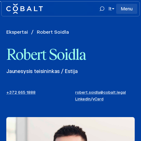
`
lt
Menu
Ekspertai
/
Robert Soidla
Robert Soidla
Jaunesysis teisininkas / Estija
+372 665 1888
robert.soidla@cobalt.legal
LinkedIn
/
vCard