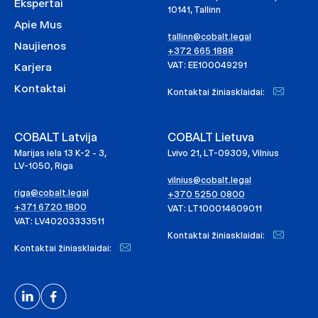
Ekspertai
10141, Tallinn
Apie Mus
tallinn@cobalt.legal
Naujienos
+372 665 1888
VAT: EE100049291
Karjera
Kontaktai
Kontaktai žiniasklaidai:
COBALT Latvija
COBALT Lietuva
Marijas iela 13 K-2 - 3,
Lvivo 21, LT-09309, Vilnius
LV-1050, Riga
vilnius@cobalt.legal
riga@cobalt.legal
+370 5250 0800
+371 6720 1800
VAT: LT100014609011
VAT: LV40203333511
Kontaktai žiniasklaidai:
Kontaktai žiniasklaidai: