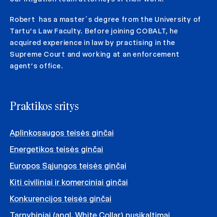
Robert has a master´s degree from the University of
Tartu’s Law Faculty. Before joining COBALT, he
acquired experience in law by practising in the
Supreme Court and working at an enforcement
agent’s office.
Praktikos sritys
Aplinkosaugos teisės ginčai
Energetikos teisės ginčai
Europos Sąjungos teisės ginčai
Kiti civiliniai ir komerciniai ginčai
Konkurencijos teisės ginčai
Tarnybiniai (angl. White Collar) nusikaltimai