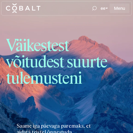
ee
Menu
Väikestest
võitudest suurte
tulemusteni
Saame iga päevaga paremaks, et
aidata teistel õnnestuda