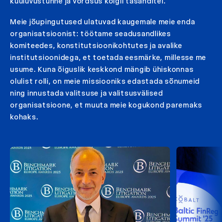
kuuluvustunne ja võrdsus kõigil tasanditel.
Meie jõupingutused ulatuvad kaugemale meie enda
organisatsioonist: töötame seadusandlikes
komiteedes, konstitutsioonikohtutes ja avalike
institutsioonidega, et toetada eesmärke, millesse me
usume. Kuna õiguslik keskkond mängib ühiskonnas
olulist rolli, on meie missiooniks edastada sõnumeid
ning innustada valitsuse ja valitsusvälised
organisatsioone, et muuta meie kogukond paremaks
kohaks.