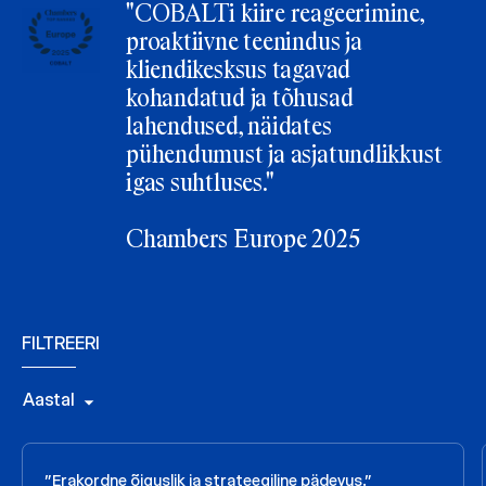
"COBALTi kiire reageerimine,
proaktiivne teenindus ja
kliendikesksus tagavad
kohandatud ja tõhusad
lahendused, näidates
pühendumust ja asjatundlikkust
igas suhtluses."
Chambers Europe 2025
FILTREERI
Aastal
"Erakordne õiguslik ja strateegiline pädevus."