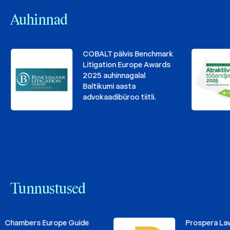
Auhinnad
COBALT pälvis Benchmark
Litigation Europe Awards
2025 auhinnagalal
Baltikumi aasta
advokaadibüroo tiitli.
Tunnustused
ambers Europe Guide
Prospera Law Fi