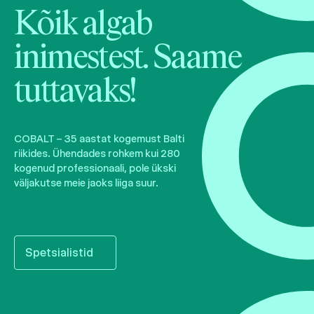
Kõik algab
inimestest. Saame
tuttavaks!
COBALT – 35 aastat kogemust Balti
riikides. Ühendades rohkem kui 280
kogenud professionaali, pole ükski
väljakutse meie jaoks liiga suur.
Spetsialistid