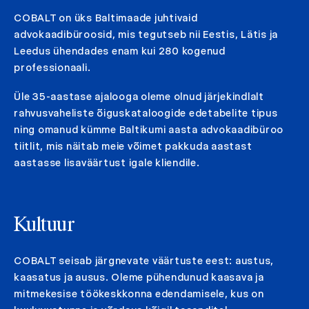
COBALT on üks Baltimaade juhtivaid
advokaadibüroosid, mis tegutseb nii Eestis, Lätis ja
Leedus ühendades enam kui 280 kogenud
professionaali.
Üle 35-aastase ajalooga oleme olnud järjekindlalt
rahvusvaheliste õiguskataloogide edetabelite tipus
ning omanud kümme Baltikumi aasta advokaadibüroo
tiitlit, mis näitab meie võimet pakkuda aastast
aastasse lisaväärtust igale kliendile.
Kultuur
COBALT seisab järgnevate väärtuste eest: austus,
kaasatus ja ausus. Oleme pühendunud kaasava ja
mitmekesise töökeskkonna edendamisele, kus on