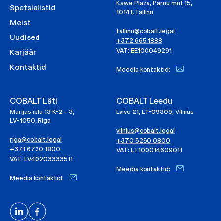
Kawe Plaza, Pärnu mnt 15,
Spetsialistid
10141, Tallinn
Meist
tallinn@cobalt.legal
Uudised
+372 665 1888
VAT: EE100049291
Karjäär
Kontaktid
Meedia kontaktid:
COBALT Läti
COBALT Leedu
Marijas iela 13 K-2 - 3,
Lvivo 21, LT-09309, Vilnius
LV-1050, Riga
vilnius@cobalt.legal
riga@cobalt.legal
+370 5250 0800
+371 6720 1800
VAT: LT100014609011
VAT: LV40203333511
Meedia kontaktid:
Meedia kontaktid: