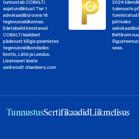
nnustab COBALTi
2024 kliendiinte
atundlikkust Tier 1
tulemuste põhjal
vokaadibüroona 18
tunnistatud Balt
gevusvaldkonnas.
juhtivaks
etabelid kinnitavad
advokaadibüroo
BALTi laialdast
Baltikumi suurim
devust kõigis peamistes
õigusteenuste os
gevusvaldkondades
seas.
tis, Lätis ja Leedus.
ateavet leiate
dressilt
chambers.com
Tunnustus
Sertifikaadid
Liikmelisus