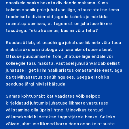
osanikele saaks hakata dividende maksma. Kuna
kolmas osanik pole juhatuse liige, otsustatakse tema
teadmiseta dividendid jagada kaheks ja märkida
raamatupidamises, et tegemist on juhatuse liikme
tasudega. Tekib küsimus, kas nii võib teha?
Seadus ütleb, et osaühingu juhatuse liikmele võib tasu
maksta üksnes nõukogu või osanike otsuse alusel.
Otsuse puudumisel ei tohi juhatuse liige endale või
kolleegile tasu maksta, vastasel juhul ähvardab sellist
juhatuse liiget kriminaalkaristus omastamise eest, aga
ka tsiviilvastutus osaühingu ees. Seega ei tohiks
seaduse järgi niiviisi käituda.
Samas kohtupraktikat vaadates võib eelpool
kirjeldatud juhtumis juhatuse liikmete vastutuse
välistamine olla üpris lihtne. Minevikus tehtud
väljamakseid kiidetakse tagantjärele heaks. Selleks
võivad juhatuse liikmed korraldada osanike otsuste