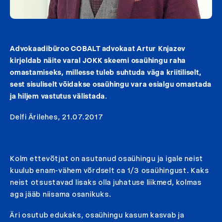
Advokaadibüroo COBALT advokaat Artur Knjazev
kirjeldab näite varal JOKK skeemi osaühingu raha
omastamiseks, millesse tuleb suhtuda väga kriitiliselt,
sest sisuliselt võidakse osaühingu vara esialgu omastada
ja hiljem vastutus välistada
.
Delfi Ärilehes, 21.07.2017
Kolm ettevõtjat on asutanud osaühingu ja igale neist
kuulub enam-vähem võrdselt ca 1/3 osaühingust. Kaks
neist otsustavad lisaks olla juhatuse liikmed, kolmas
aga jääb niisama osanikuks.
Äri osutub edukaks, osaühingu kasum kasvab ja