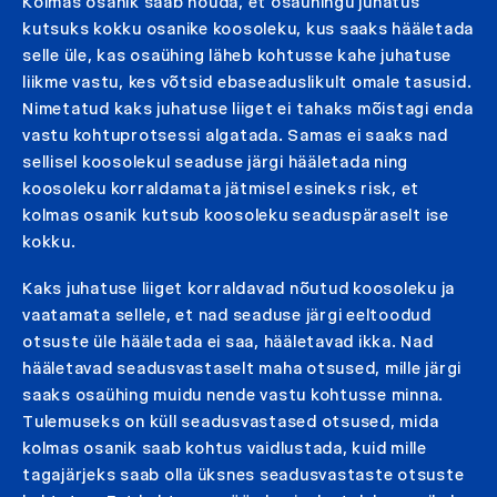
Kolmas osanik saab nõuda, et osaühingu juhatus
kutsuks kokku osanike koosoleku, kus saaks hääletada
selle üle, kas osaühing läheb kohtusse kahe juhatuse
liikme vastu, kes võtsid ebaseaduslikult omale tasusid.
Nimetatud kaks juhatuse liiget ei tahaks mõistagi enda
vastu kohtuprotsessi algatada. Samas ei saaks nad
sellisel koosolekul seaduse järgi hääletada ning
koosoleku korraldamata jätmisel esineks risk, et
kolmas osanik kutsub koosoleku seaduspäraselt ise
kokku.
Kaks juhatuse liiget korraldavad nõutud koosoleku ja
vaatamata sellele, et nad seaduse järgi eeltoodud
otsuste üle hääletada ei saa, hääletavad ikka. Nad
hääletavad seadusvastaselt maha otsused, mille järgi
saaks osaühing muidu nende vastu kohtusse minna.
Tulemuseks on küll seadusvastased otsused, mida
kolmas osanik saab kohtus vaidlustada, kuid mille
tagajärjeks saab olla üksnes seadusvastaste otsuste