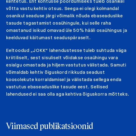
kehtetus. Ent kohtusse pöördumiseks tuleb osanikel
võtta vastu kehtiv otsus. Seega ei olegi kolmandal
osanikul seaduse järgi võimalik nõuda ebaseaduslike
tasude tagastamist osaühingule, kui selle raha
omastanud isikud omavad üle 50% hääli osaühingus ja
keelduvad käitumast seaduspäraselt.
Eeltoodud „JOKK“ lahendustesse tuleb suhtuda väga
kriitiliselt, sest sisuliselt võidakse osaühingu vara
esialgu omastada ja hiljem vastutus välistada. Samuti
võimaldab kehtiv õiguskord rikkuda seadust
koosolekute korraldamisel ja välistada sellega enda
vastutus ebaseaduslike tasude eest. Sellised
lahendused ei saa olla aga kehtiva õiguskorra mõtteks.
Viimased publikatsioonid