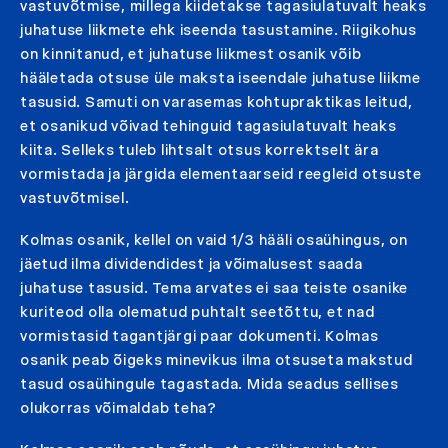
vastuvõtmise, millega kiidetakse tagasiulatuvalt heaks
juhatuse liikmete ehk iseenda tasustamine. Riigikohus
on kinnitanud, et juhatuse liikmest osanik võib
hääletada otsuse üle maksta iseendale juhatuse liikme
tasusid. Samuti on varasemas kohtupraktikas leitud,
et osanikud võivad tehinguid tagasiulatuvalt heaks
kiita. Selleks tuleb lihtsalt otsus korrektselt ära
vormistada ja järgida elementaarseid reegleid otsuste
vastuvõtmisel.
Kolmas osanik, kellel on vaid 1/3 hääli osaühingus, on
jäetud ilma dividendidest ja võimalusest saada
juhatuse tasusid. Tema arvates ei saa teiste osanike
kuriteod olla olematud puhtalt seetõttu, et nad
vormistasid tagantjärgi paar dokumenti. Kolmas
osanik peab õigeks minevikus ilma otsuseta makstud
tasud osaühingule tagastada. Mida seadus sellises
olukorras võimaldab teha?