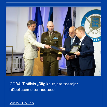
COBALT pälvis „Riigikaitsjate toetaja“
hõbetaseme tunnustuse
2026 - 06 - 16