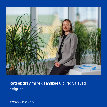
Retseptiravimi reklaamikeelu piirid vajavad
selgust
2026 - 07 - 16