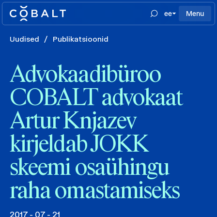
ee
Menu
Uudised
/
Publikatsioonid
Advokaadibüroo
COBALT advokaat
Artur Knjazev
kirjeldab JOKK
skeemi osaühingu
raha omastamiseks
2017 - 07 - 21