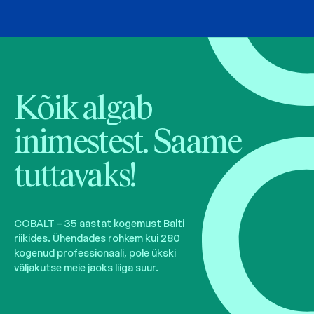
Kõik algab
inimestest. Saame
tuttavaks!
COBALT – 35 aastat kogemust Balti
riikides. Ühendades rohkem kui 280
kogenud professionaali, pole ükski
väljakutse meie jaoks liiga suur.