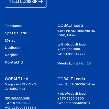
TELLI UUDISKIRI
COBALT Eesti
Teenused
Kawe Plaza, Pärnu mnt 15,
Spetsialistid
10141, Tallinn
Meist
tallinn@cobalt.legal
Uudised
+372 665 1888
VAT: EE100049291
Karjäär
Kontaktid
Meedia kontaktid:
COBALT Läti
COBALT Leedu
Marijas iela 13 K-2 - 3,
Lvivo 21, LT-09309, Vilnius
LV-1050, Riga
vilnius@cobalt.legal
riga@cobalt.legal
+370 5250 0800
+371 6720 1800
VAT: LT100014609011
VAT: LV40203333511