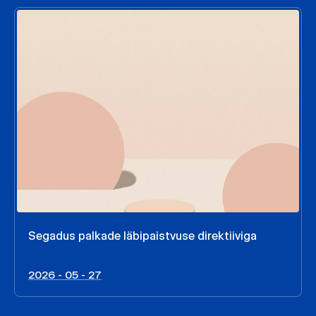
Segadus palkade läbipaistvuse direktiiviga
2026 - 05 - 27