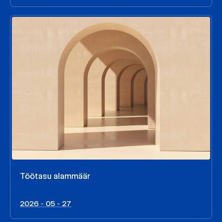
Töötasu alammäär
2026 - 05 - 27