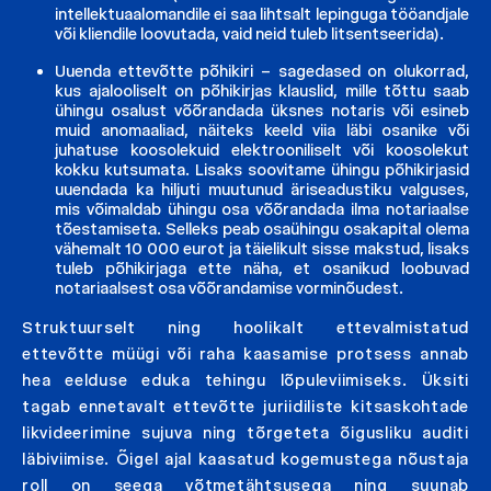
intellektuaalomandile ei saa lihtsalt lepinguga tööandjale
või kliendile loovutada, vaid neid tuleb litsentseerida).
Uuenda ettevõtte põhikiri – sagedased on olukorrad,
kus ajalooliselt on põhikirjas klauslid, mille tõttu saab
ühingu osalust võõrandada üksnes notaris või esineb
muid anomaaliad, näiteks keeld viia läbi osanike või
juhatuse koosolekuid elektrooniliselt või koosolekut
kokku kutsumata. Lisaks soovitame ühingu põhikirjasid
uuendada ka hiljuti muutunud äriseadustiku valguses,
mis võimaldab ühingu osa võõrandada ilma notariaalse
tõestamiseta. Selleks peab osaühingu osakapital olema
vähemalt 10 000 eurot ja täielikult sisse makstud, lisaks
tuleb põhikirjaga ette näha, et osanikud loobuvad
notariaalsest osa võõrandamise vorminõudest.
Struktuurselt ning hoolikalt ettevalmistatud
ettevõtte müügi või raha kaasamise protsess annab
hea eelduse eduka tehingu lõpuleviimiseks. Üksiti
tagab ennetavalt ettevõtte juriidiliste kitsaskohtade
likvideerimine sujuva ning tõrgeteta õigusliku auditi
läbiviimise. Õigel ajal kaasatud kogemustega nõustaja
roll on seega võtmetähtsusega ning suunab