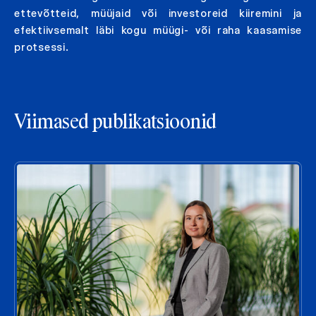
ettevõtteid, müüjaid või investoreid kiiremini ja
efektiivsemalt läbi kogu müügi- või raha kaasamise
protsessi.
Viimased publikatsioonid