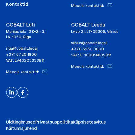
Kontaktid
Meedia kontaktid:
COBALT Läti
COBALT Leedu
Marijas iela 13 K-2 - 3,
Lvivo 21, LT-09309, Vilnius
LV-1050, Riga
vilnius@cobalt.legal
riga@cobalt.legal
+370 5250 0800
+371 6720 1800
VAT: LT100014609011
VAT: LV40203333511
Meedia kontaktid:
Meedia kontaktid:
Üldtingimused
Privaatsuspoliitika
Küpsiseteavitus
Käitumisjuhend