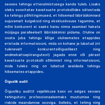
seoses tehingu ettevalmistusega kanda tuleb. Lisaks
oleks soovitatav kavatsuste protokollides sätestada
ka tehingu põhitingimused, et hilisemad läbirääkimised
sujuvamalt kulgeksid ning eksklusiivsuse tagamine, et
mõni konkurent ei saaks haisu ninna saamisel hakata
müüjaga paralleelselt läbirääkimisi pidama. Oluline on
osata juba tehingu kõige olulisemates etappides
eristada informatsiooni, mida on kohane ja lubatud (nt
tulenevalt konkurentsiõiguslikest ning
andmekaitsepiirangutest) jagada enne või pärast
kavatsuste protokolli sõlmimist ning informatsiooni,
mida tuleks ning on lubatud avaldada tehingu
hilisemates etappides.
Õiguslik audit
Õigusliku auditit vajalikkuse kasv on selges seoses
tehinguturu professionaalsemaks muutumise ning
riskide maandamise sooviga. Selleks, et tehing ning