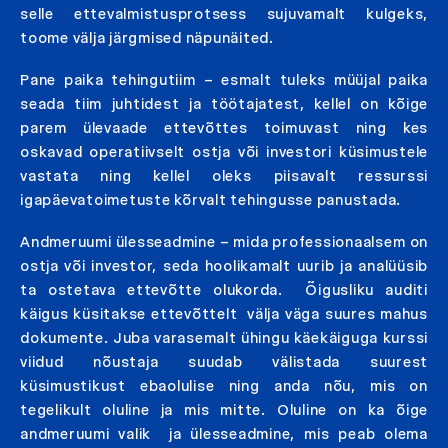
selle ettevalmistusprotsess sujuvamalt kulgeks,
toome välja järgmised näpunäited.
Pane paika tehingutiim – esmalt tuleks müüjal paika
seada tiim juhtidest ja töötajatest, kellel on kõige
parem ülevaade ettevõttes toimuvast ning kes
oskavad operatiivselt ostja või investori küsimustele
vastata ning kellel oleks piisavalt ressurssi
igapäevatoimetuste kõrvalt tehingusse panustada.
Andmeruumi ülesseadmine – mida professionaalsem on
ostja või investor, seda hoolikamalt uurib ja analüüsib
ta ostetava ettevõtte olukorda. Õigusliku auditi
käigus küsitakse ettevõttelt välja väga suures mahus
dokumente. Juba varasemalt ühingu käekäiguga kurssi
viidud nõustaja suudab välistada suurest
küsimustikust ebaolulise ning anda nõu, mis on
tegelikult oluline ja mis mitte. Oluline on ka õige
andmeruumi valik ja ülesseadmine, mis peab olema