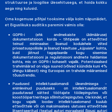
struktuurse ja loogilise ülesehitusega, et hoida kokku
aega ning kulusid.
Oma kogemuse põhjal tooksime välja kolm näpunäidet,
et õiguslikuks auditiks paremini valmis olla:
GDPR-i (ehk andmekaiste üldmääruse)
dokumentatsioon korda – tihtipeale on ettevõtted
teinud minimaalse: lisanud kodulehele viited
privaatsuspoliisile ja lisanud teavituse „
küpsiste
“ kohta,
kuid jätnud tagaplaanile kogu sisemise
dokumentatsiooni ja regulatsiooni andmete haldamise
kohta, mis on GDPR-i kohaselt vajalik. Potentsiaalsed
trahvimäärad on väga suured (võivad küündida kuni 4%
ühingu käibest) ning Euroopas on trahvide määramised
tõusutrendis.
Puudused intellektuaalomandi üleandmisega –
enimlevinud puuduseks on intellektuaalomandit
puudutavad sätted töötajate töölepingutes või
koostööpartneritega sõlmitud lepingutes. Ole kindel, et
kogu vajalik loodav intellektuaalomand kuulub
ettevõttele või on maksimaalses ulatuses ettevõttele
litsentseeritud (teatud autori moraalseid õigusi autori