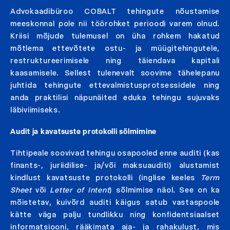
Advokaadibüroo COBALT tehingute nõustamise
meeskonnal pole nii töörohket perioodi varem olnud.
Kriisi mõjude tulemusel on üha rohkem hakatud
mõtlema ettevõtete ostu- ja müügitehingutele,
restruktureerimisele ning täiendava kapitali
kaasamisele. Sellest tulenevalt soovime tähelepanu
juhtida tehingute ettevalmistusprotsessidele ning
anda praktilisi näpunäited eduka tehingu sujuvaks
läbiviimiseks.
Audit ja kavatsuste protokolli sõlmimine
Tihtipeale soovivad tehingu osapooled enne auditi (kas
finants-, juriidilise- ja/või maksuauditi) alustamist
kindlust kavatsuste protokolli (inglise keeles
Term
Sheet
või
Letter of Intent
) sõlmimise näol. See on ka
mõistetav, kuivõrd auditi käigus satub vastaspoole
kätte väga palju tundlikku ning konfidentsiaalset
informatsiooni, rääkimata aja- ja rahakulust, mis