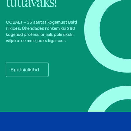
tuttavaks!
COBALT – 35 aastat kogemust Balti
riikides. Ühendades rohkem kui 280
kogenud professionaali, pole ükski
väljakutse meie jaoks liiga suur.
Spetsialistid