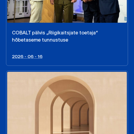
COBALT pälvis „Riigikaitsjate toetaja“
hõbetaseme tunnustuse
2026 - 06 - 16