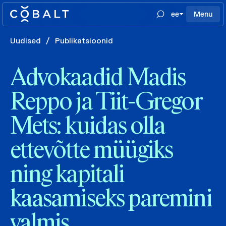
ee
Menu
Uudised
/
Publikatsioonid
Advokaadid Madis
Reppo ja Tiit-Gregor
Mets: kuidas olla
ettevõtte müügiks
ning kapitali
kaasamiseks paremini
valmis