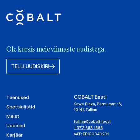
Ole kursis meie viimaste uudistega.
TELLI UUDISKIRI
COBALT Eesti
Teenused
Kawe Plaza, Pärnu mnt 15,
Spetsialistid
10141, Tallinn
Meist
tallinn@cobalt.legal
Uudised
+372 665 1888
VAT: EE100049291
Karjäär