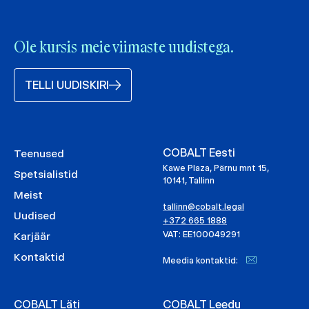
Ole kursis meie viimaste uudistega.
TELLI UUDISKIRI
COBALT Eesti
Teenused
Kawe Plaza, Pärnu mnt 15,
Spetsialistid
10141, Tallinn
Meist
tallinn@cobalt.legal
Uudised
+372 665 1888
VAT: EE100049291
Karjäär
Kontaktid
Meedia kontaktid:
COBALT Läti
COBALT Leedu