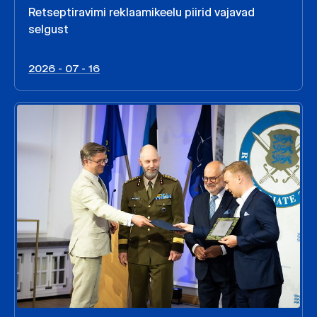
Retseptiravimi reklaamikeelu piirid vajavad
selgust
2026 - 07 - 16