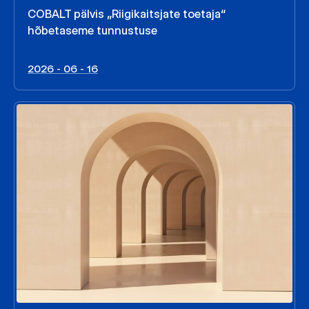
COBALT pälvis „Riigikaitsjate toetaja“
hõbetaseme tunnustuse
2026 - 06 - 16