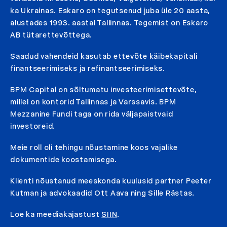
ka Ukrainas. Eskaro on tegutsenud juba üle 20 aasta,
alustades 1993. aastal Tallinnas. Tegemist on Eskaro
AB tütarettevõttega.
Saadud vahendeid kasutab ettevõte käibekapitali
finantseerimiseks ja refinantseerimiseks.
BPM Capital on sõltumatu investeerimisettevõte,
millel on kontorid Tallinnas ja Varssavis. BPM
Mezzanine Fundi taga on rida väljapaistvaid
investoreid.
Meie roll oli tehingu nõustamine koos vajalike
dokumentide koostamisega.
Klienti nõustanud meeskonda kuulusid partner Peeter
Kutman ja advokaadid Ott Aava ning Sille Rästas.
Loe ka meediakajastust
SIIN
.