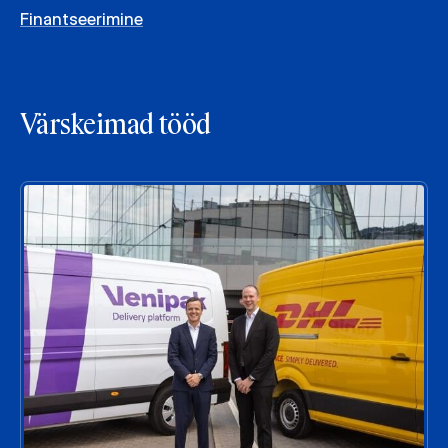
Finantseerimine
Värskeimad tööd