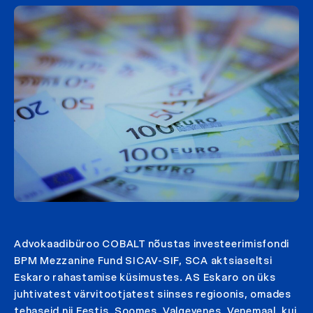
Advokaadibüroo COBALT nõustas investeerimisfondi
BPM Mezzanine Fund SICAV-SIF, SCA aktsiaseltsi
Eskaro rahastamise küsimustes. AS Eskaro on üks
juhtivatest värvitootjatest siinses regioonis, omades
tehaseid nii Eestis, Soomes, Valgevenes, Venemaal, kui