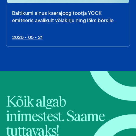
Baltikumi ainus kaerajoogitootja YOOK
emiteeris avalikult võlakirju ning läks börsile
2026 - 05 - 21
Kõik algab
inimestest. Saame
tuttavaks!