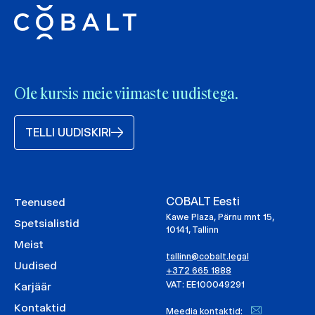
Ole kursis meie viimaste uudistega.
TELLI UUDISKIRI
COBALT Eesti
Teenused
Kawe Plaza, Pärnu mnt 15,
Spetsialistid
10141, Tallinn
Meist
tallinn@cobalt.legal
Uudised
+372 665 1888
VAT: EE100049291
Karjäär
Kontaktid
Meedia kontaktid: