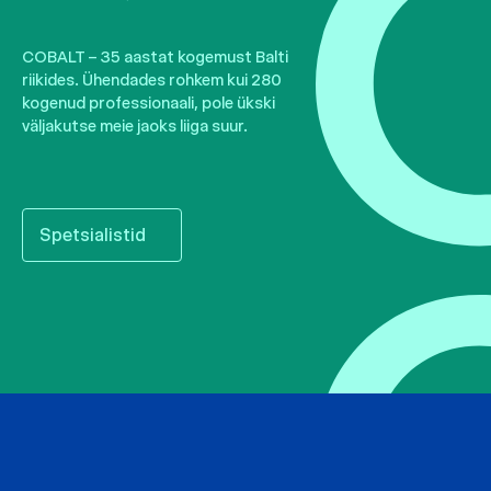
COBALT – 35 aastat kogemust Balti
riikides. Ühendades rohkem kui 280
kogenud professionaali, pole ükski
väljakutse meie jaoks liiga suur.
Spetsialistid