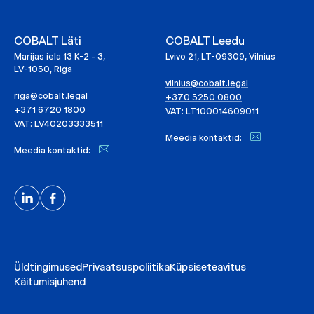
COBALT Läti
COBALT Leedu
Marijas iela 13 K-2 - 3,
Lvivo 21, LT-09309, Vilnius
LV-1050, Riga
vilnius@cobalt.legal
riga@cobalt.legal
+370 5250 0800
+371 6720 1800
VAT: LT100014609011
VAT: LV40203333511
Meedia kontaktid:
Meedia kontaktid:
Üldtingimused
Privaatsuspoliitika
Küpsiseteavitus
Käitumisjuhend