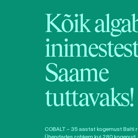
Kõik alga
inimestest
Saame
tuttavaks!
COBALT – 35 aastat kogemust Balti ri
Ühendades rohkem kui 280 kogenud