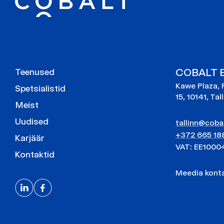
COBALT E
Teenused
Kawe Plaza, 
Spetsialistid
15, 10141, Tal
Meist
Uudised
tallinn@cobal
+372 665 18
Karjäär
VAT: EE1000
Kontaktid
Meedia kon