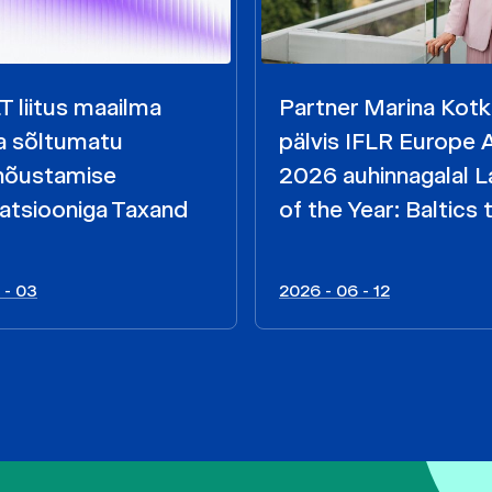
 liitus maailma
Partner Marina Kot
a sõltumatu
pälvis IFLR Europe
õustamise
2026 auhinnagalal 
atsiooniga Taxand
of the Year: Baltics ti
 - 03
2026 - 06 - 12