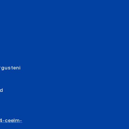
õrgusteni
nd
4-ceelm-