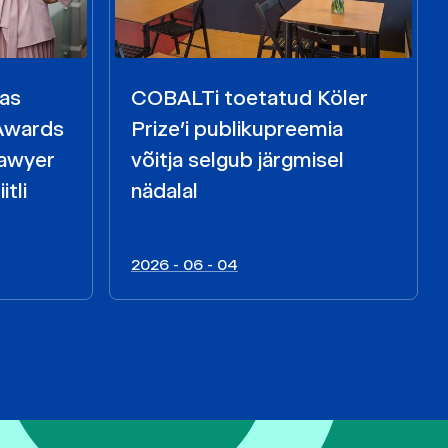
kas
COBALTi toetatud Köler
 Awards
Prize’i publikupreemia
Lawyer
võitja selgub järgmisel
itli
nädalal
2026 - 06 - 04