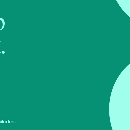
b
.
ikides.