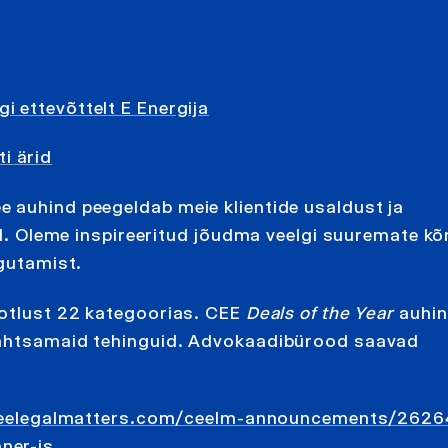
i ettevõttelt E Energija
i ärid
 auhind peegeldab meie klientide usaldust ja
kud. Oleme inspireeritud jõudma veelgi suuremate k
igutamist.
aotlust 22 kategoorias. CEE
Deals of the Year
auhi
 tähtsamaid tehinguid. Advokaadibürood saavad
ceelegalmatters.com/ceelm-announcements/2626
ner-is