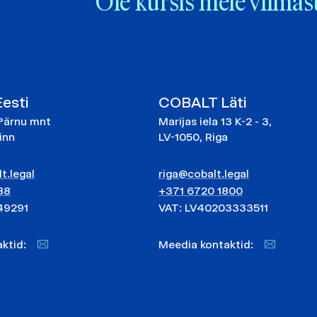
Ole kursis meie viimas
esti
COBALT Läti
Pärnu mnt
Marijas iela 13 K-2 - 3,
linn
LV-1050, Riga
t.legal
riga@cobalt.legal
88
+371 6720 1800
49291
VAT: LV40203333511
taktid:
Meedia kontaktid: