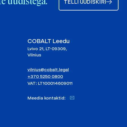
te uudistega.
TELLI UUDISKIRI
COBALT Leedu
Lvivo 21, LT-09309,
Vilnius
vilnius@cobalt.legal
+370 5250 0800
VAT: LT100014609011
Meedia kontaktid: