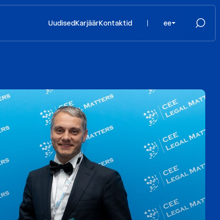
Uudised
Karjäär
Kontaktid
ee