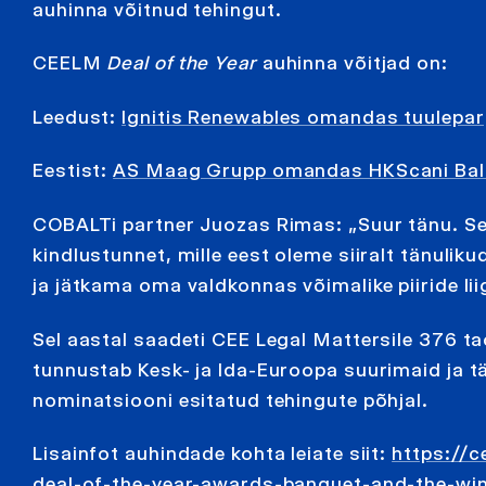
auhinna võitnud tehingut.
CEELM
Deal of the Year
auhinna võitjad on:
Leedust:
Ignitis Renewables omandas tuuleparg
Eestist:
AS Maag Grupp omandas HKScani Balt
COBALTi partner Juozas Rimas: „Suur tänu. See
kindlustunnet, mille eest oleme siiralt tänuli
ja jätkama oma valdkonnas võimalike piiride li
Sel aastal saadeti CEE Legal Mattersile 376 t
tunnustab Kesk- ja Ida-Euroopa suurimaid ja
nominatsiooni esitatud tehingute põhjal.
Lisainfot auhindade kohta leiate siit:
https://
deal-of-the-year-awards-banquet-and-the-win