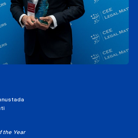
nnustada
ti
f the Year