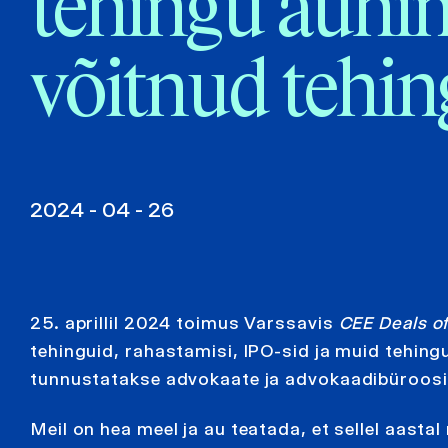
tehingu auhi
võitnud tehin
2024 - 04 - 26
25. aprillil 2024 toimus Varssavis
CEE Deals of
tehinguid, rahastamisi, IPO-sid ja muid tehing
tunnustatakse advokaate ja advokaadibüroosid
Meil on hea meel ja au teatada, et sellel aa