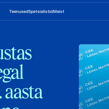
Teenused
Spetsialistid
Meist
stas
gal
 aasta