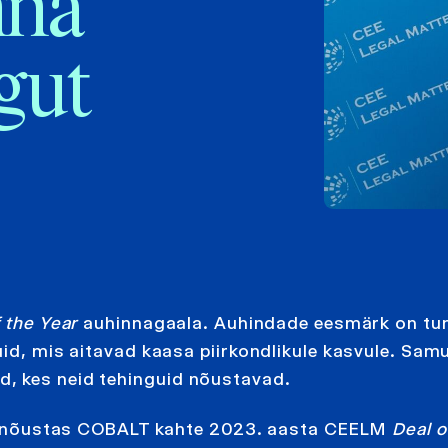
nna
gut
 the Year
auhinnagaala. Auhindade eesmärk on tu
uid, mis aitavad kaasa piirkondlikule kasvule. Samu
, kes neid tehinguid nõustavad.
stal nõustas COBALT kahte 2023. aasta CEELM
Deal o